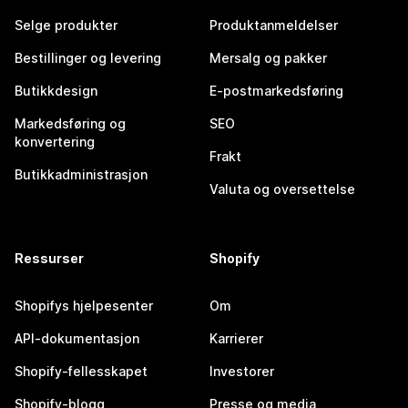
Selge produkter
Produktanmeldelser
Bestillinger og levering
Mersalg og pakker
Butikkdesign
E-postmarkedsføring
Markedsføring og
SEO
konvertering
Frakt
Butikkadministrasjon
Valuta og oversettelse
Ressurser
Shopify
Shopifys hjelpesenter
Om
API-dokumentasjon
Karrierer
Shopify-fellesskapet
Investorer
Shopify-blogg
Presse og media