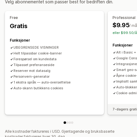
Velg abonnementet som passer best for bedriften din.
Headless-støtte
Tilpasning
Bannerposisjon
Lenker og knapper
Farge og skrifttype
Personvernsamsvar
Free
Professional
Tilpasset CSS
Flere språk
Mobilresponsiv
Tilgjengelighetssamsvar
Automatisk blokkering
$9.95
Gratis
/ m
Geo-målretting
Samtykkelogger
Informasjonskapsel-skanner
eller $99.50/å
Dataadministrasjon
Retningslinjegenerator
Funksjoner
Analyser og rapportering
Funksjoner
UBEGRENSEDE VISNINGER
Atferdssporing
Ytelsessporing
Sanntidsanalyser
Regulering
Alt i Basic +
Helt tilpassbar cookie-banner
Trafikkrapporter
APPI
CCPA
CPRA
CTDPA
GDPR
LGPD
PDPA
PIPEDA
Google Cons
Forespørsel om kundedata
Integrasjone
Tilpasset preferanseside
UCPA
VCDPA
Smart geo-s
Reserver mot datasalg
Åpne cookie
Personvern-generator
Implisitt sa
1 ekstra språk — auto-oversettelse
Auto-blokker
Auto-skann butikkens cookies
Cookie-admi
7-dagers grat
Alle kostnader faktureres i USD. Gjentagende og bruksbaserte
kostnader faktureres hver 30. dag.