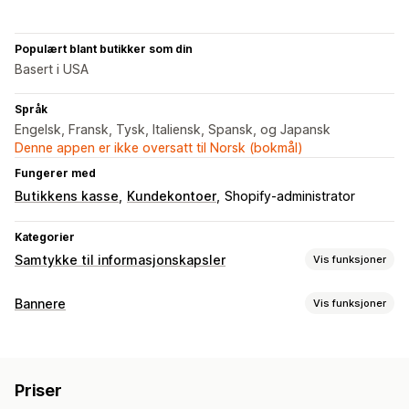
Populært blant butikker som din
Basert i USA
Språk
Engelsk, Fransk, Tysk, Italiensk, Spansk, og Japansk
Denne appen er ikke oversatt til Norsk (bokmål)
Fungerer med
Butikkens kasse
Kundekontoer
Shopify-administrator
Kategorier
Samtykke til informasjonskapsler
Vis funksjoner
Visningsalternativer
Bannere
Vis funksjoner
Lenke til retningslinjer
Tilpasset CSS
Preferansevelger
Bannertype
Geolokalisering
Bannerdesign
Kunngjøringsfelt
Samtykke til informasjonskapsler
Tilpasset merkevarebygging
Tilpasset tekst
Flere språk
Priser
Samtykke av personvernforordningen
Varsel
Språkregistrering
Oversettelse
Mobilresponsiv