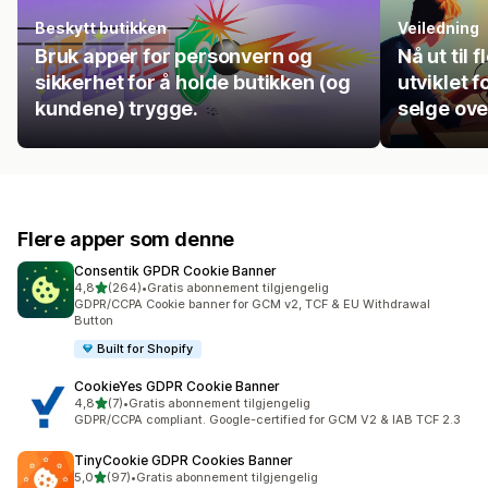
Beskytt butikken
Veiledning
Bruk apper for personvern og
Nå ut til
sikkerhet for å holde butikken (og
utviklet 
kundene) trygge.
selge ove
Flere apper som denne
Consentik GPDR Cookie Banner
av 5 stjerner
4,8
(264)
•
Gratis abonnement tilgjengelig
Totalt 264 omtaler
GDPR/CCPA Cookie banner for GCM v2, TCF & EU Withdrawal
Button
Built for Shopify
CookieYes GDPR Cookie Banner
av 5 stjerner
4,8
(7)
•
Gratis abonnement tilgjengelig
Totalt 7 omtaler
GDPR/CCPA compliant. Google-certified for GCM V2 & IAB TCF 2.3
TinyCookie GDPR Cookies Banner
av 5 stjerner
5,0
(97)
•
Gratis abonnement tilgjengelig
Totalt 97 omtaler