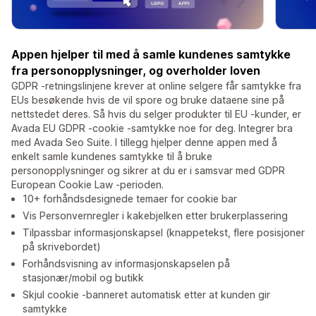
Appen hjelper til med å samle kundenes samtykke
fra personopplysninger, og overholder loven
GDPR -retningslinjene krever at online selgere får samtykke fra
EUs besøkende hvis de vil spore og bruke dataene sine på
nettstedet deres. Så hvis du selger produkter til EU -kunder, er
Avada EU GDPR -cookie -samtykke noe for deg. Integrer bra
med Avada Seo Suite. I tillegg hjelper denne appen med å
enkelt samle kundenes samtykke til å bruke
personopplysninger og sikrer at du er i samsvar med GDPR
European Cookie Law -perioden.
10+ forhåndsdesignede temaer for cookie bar
Vis Personvernregler i kakebjelken etter brukerplassering
Tilpassbar informasjonskapsel (knappetekst, flere posisjoner
på skrivebordet)
Forhåndsvisning av informasjonskapselen på
stasjonær/mobil og butikk
Skjul cookie -banneret automatisk etter at kunden gir
samtykke