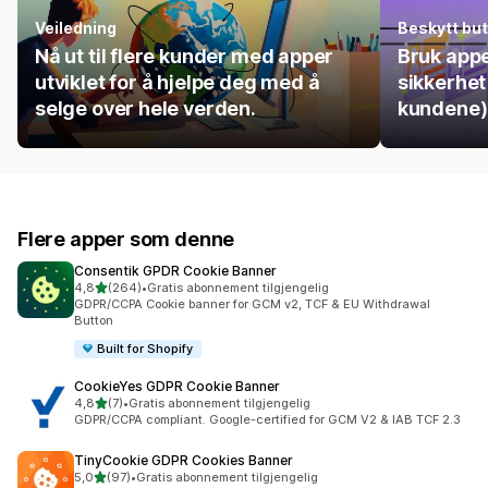
Veiledning
Beskytt but
Nå ut til flere kunder med apper
Bruk appe
utviklet for å hjelpe deg med å
sikkerhet
selge over hele verden.
kundene)
Flere apper som denne
Consentik GPDR Cookie Banner
av 5 stjerner
4,8
(264)
•
Gratis abonnement tilgjengelig
Totalt 264 omtaler
GDPR/CCPA Cookie banner for GCM v2, TCF & EU Withdrawal
Button
Built for Shopify
CookieYes GDPR Cookie Banner
av 5 stjerner
4,8
(7)
•
Gratis abonnement tilgjengelig
Totalt 7 omtaler
GDPR/CCPA compliant. Google-certified for GCM V2 & IAB TCF 2.3
TinyCookie GDPR Cookies Banner
av 5 stjerner
5,0
(97)
•
Gratis abonnement tilgjengelig
Totalt 97 omtaler