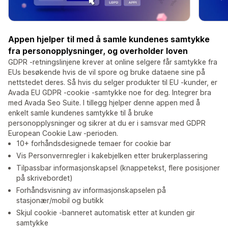
Appen hjelper til med å samle kundenes samtykke
fra personopplysninger, og overholder loven
GDPR -retningslinjene krever at online selgere får samtykke fra
EUs besøkende hvis de vil spore og bruke dataene sine på
nettstedet deres. Så hvis du selger produkter til EU -kunder, er
Avada EU GDPR -cookie -samtykke noe for deg. Integrer bra
med Avada Seo Suite. I tillegg hjelper denne appen med å
enkelt samle kundenes samtykke til å bruke
personopplysninger og sikrer at du er i samsvar med GDPR
European Cookie Law -perioden.
10+ forhåndsdesignede temaer for cookie bar
Vis Personvernregler i kakebjelken etter brukerplassering
Tilpassbar informasjonskapsel (knappetekst, flere posisjoner
på skrivebordet)
Forhåndsvisning av informasjonskapselen på
stasjonær/mobil og butikk
Skjul cookie -banneret automatisk etter at kunden gir
samtykke