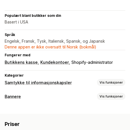
Populært blant butikker som din
Basert i USA
Språk
Engelsk, Fransk, Tysk, Italiensk, Spansk, og Japansk
Denne appen er ikke oversatt til Norsk (bokmål)
Fungerer med
Butikkens kasse
Kundekontoer
Shopify-administrator
Kategorier
Samtykke til informasjonskapsler
Vis funksjoner
Visningsalternativer
Bannere
Vis funksjoner
Lenke til retningslinjer
Tilpasset CSS
Preferansevelger
Bannertype
Geolokalisering
Bannerdesign
Kunngjøringsfelt
Samtykke til informasjonskapsler
Tilpasset merkevarebygging
Tilpasset tekst
Flere språk
Priser
Samtykke av personvernforordningen
Varsel
Språkregistrering
Oversettelse
Mobilresponsiv