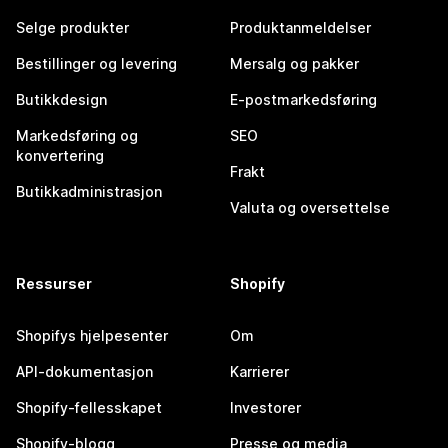
Selge produkter
Produktanmeldelser
Bestillinger og levering
Mersalg og pakker
Butikkdesign
E-postmarkedsføring
Markedsføring og
SEO
konvertering
Frakt
Butikkadministrasjon
Valuta og oversettelse
Ressurser
Shopify
Shopifys hjelpesenter
Om
API-dokumentasjon
Karrierer
Shopify-fellesskapet
Investorer
Shopify-blogg
Presse og media