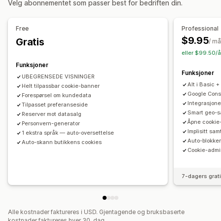
Velg abonnementet som passer best for bedriften din.
Headless-støtte
Tilpasning
Bannerposisjon
Lenker og knapper
Farge og skrifttype
Personvernsamsvar
Free
Professional
Tilpasset CSS
Flere språk
Mobilresponsiv
Tilgjengelighetssamsvar
Automatisk blokkering
$9.95
Gratis
/ m
Geo-målretting
Samtykkelogger
Informasjonskapsel-skanner
eller $99.50/å
Dataadministrasjon
Retningslinjegenerator
Funksjoner
Analyser og rapportering
Funksjoner
UBEGRENSEDE VISNINGER
Atferdssporing
Ytelsessporing
Sanntidsanalyser
Regulering
Alt i Basic +
Helt tilpassbar cookie-banner
Trafikkrapporter
APPI
CCPA
CPRA
CTDPA
GDPR
LGPD
PDPA
PIPEDA
Google Cons
Forespørsel om kundedata
Integrasjone
Tilpasset preferanseside
UCPA
VCDPA
Smart geo-s
Reserver mot datasalg
Åpne cookie
Personvern-generator
Implisitt sa
1 ekstra språk — auto-oversettelse
Auto-blokker
Auto-skann butikkens cookies
Cookie-admi
7-dagers grat
Alle kostnader faktureres i USD. Gjentagende og bruksbaserte
kostnader faktureres hver 30. dag.