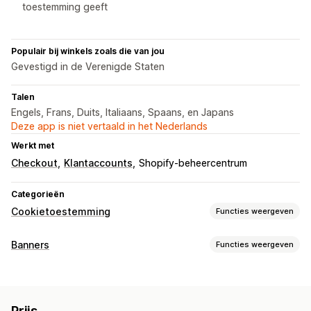
toestemming geeft
Populair bij winkels zoals die van jou
Gevestigd in de Verenigde Staten
Talen
Engels, Frans, Duits, Italiaans, Spaans, en Japans
Deze app is niet vertaald in het Nederlands
Werkt met
Checkout
Klantaccounts
Shopify-beheercentrum
Categorieën
Cookietoestemming
Functies weergeven
Weergaveopties
Banners
Functies weergeven
Link naar beleid
Aangepaste CSS
Voorkeurenkiezer
Soorten banners
Geolocatie
Bannerontwerp
Aangepaste branding
Aankondigingsbalk
Cookietoestemming
Naleving van AVG
Aangepaste tekst
Meerdere talen
Taaldetectie
Vertaling
Prijs