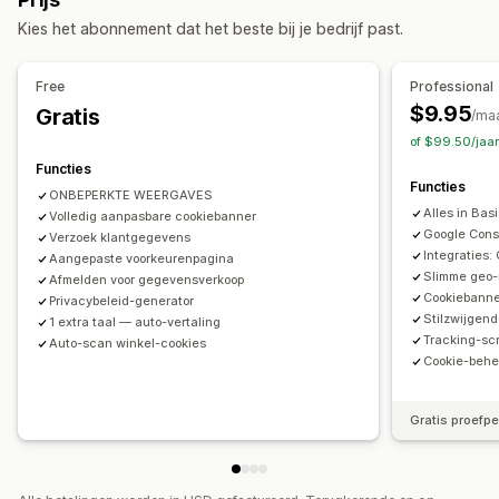
Melding
Mobiel responsief
Headless ondersteuning
Kies het abonnement dat het beste bij je bedrijf past.
Aanpassing
Naleving privacybeleid
Bannerpositie
Links en knoppen
Kleur en lettertype
Naleving toegankelijkheidsbeleid
Free
Professional
Aangepaste CSS
Meerdere talen
Mobiel responsief
Automatische blokkering
Toestemmingslogboeken
$9.95
Gratis
/ma
Geotargeting
Cookiescanner
Gegevensbeheer
Beleidgenerator
of $99.50/jaa
Functies
Analytics en rapportage
Regelgeving
Functies
ONBEPERKTE WEERGAVES
Gedrag volgen
Prestaties volgen
Analytics in real time
APPI
CCPA
CPRA
CTDPA
AVG
LGPD
PDPA
PIPEDA
Alles in Bas
Volledig aanpasbare cookiebanner
Verkeersrapporten
UCPA
VCDPA
Google Cons
Verzoek klantgegevens
Integraties:
Aangepaste voorkeurenpagina
Slimme geo-
Afmelden voor gegevensverkoop
Cookiebanne
Privacybeleid-generator
Stilzwijgen
1 extra taal — auto-vertaling
Tracking-scr
Auto-scan winkel-cookies
Cookie-behe
Gratis proefp