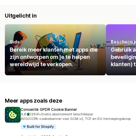
Uitgelicht in
Gids
Bescherm j
Bereik meer klanten met apps die
Gebruik a
zijn ontworpen om je te helpen
beveiligi
wereldwijd te verkopen.
klanten) 
Meer apps zoals deze
Consentik GPDR Cookie Banner
van 5 sterren
4,8
(264)
•
Gratis abonnement beschikbaar
264 recensies in totaal
AVG/CCPA-cookiebanner voor GCM v2, TCF en EU-herroepingsknop
Built for Shopify