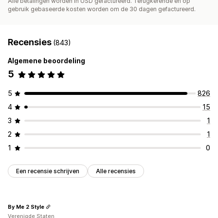
Alle betalingen worden in USD gefactureerd. Terugkerende en op
gebruik gebaseerde kosten worden om de 30 dagen gefactureerd.
Recensies
(843)
Algemene beoordeling
5
5
826
4
15
3
1
2
1
1
0
Een recensie schrijven
Alle recensies
By Me 2 Style
Verenigde Staten