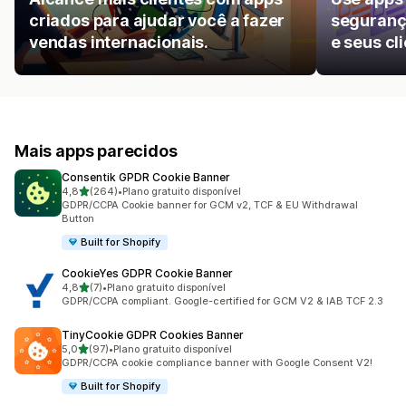
criados para ajudar você a fazer
segurança
vendas internacionais.
e seus cl
Mais apps parecidos
Consentik GPDR Cookie Banner
de 5 estrelas
4,8
(264)
•
Plano gratuito disponível
264 avaliações ao todo
GDPR/CCPA Cookie banner for GCM v2, TCF & EU Withdrawal
Button
Built for Shopify
CookieYes GDPR Cookie Banner
de 5 estrelas
4,8
(7)
•
Plano gratuito disponível
7 avaliações ao todo
GDPR/CCPA compliant. Google-certified for GCM V2 & IAB TCF 2.3
TinyCookie GDPR Cookies Banner
de 5 estrelas
5,0
(97)
•
Plano gratuito disponível
97 avaliações ao todo
GDPR/CCPA cookie compliance banner with Google Consent V2!
Built for Shopify