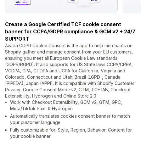
Create a Google Certified TCF cookie consent
banner for CCPA/GDPR compliance & GCM v2 + 24/7
SUPPORT
Avada GDPR Cookie Consent is the app to help merchants on
Shopify gather and manage consent from your EU customers,
ensuring you meet all European Cookie Law standards
(GDPR/RGPD). It also supports for US State laws CCPA/CPRA,
VCDPA, CPA, CTDPA and UCPA for California, Virginia and
Colorado, Connecticut and Utah; Brazil (LGPD), Canada
(PIPEDA), Japan (APPI). It is compatible with Shopify Customer
Privacy, Google Consent Mode v2, GTM, TCF IAB, Checkout
Extensibility, Hydrogen and Online Store 2.0
Work with Checkout Extensibility, GCM v2, GTM, GPC,
Meta/Tiktok Pixel & Hydrogen
Automatically translates cookies consent banner to match
your customer language
Fully customizable for: Style, Region, Behavior, Content for
your cookie banner