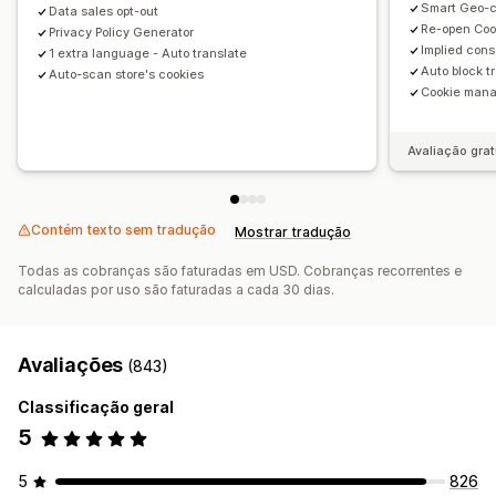
Smart Geo-c
Data sales opt-out
Relatórios de tráfego
APPI
Lei de privacidade do consumidor da Califórnia
CPRA
Re-open Coo
Privacy Policy Generator
Implied con
CTDPA
Regulamento de proteção de dados
LGPD
PDPA
1 extra language - Auto translate
Auto block t
Auto-scan store's cookies
PIPEDA
UCPA
VCDPA
Cookie man
Avaliação grat
Contém texto sem tradução
Mostrar tradução
Todas as cobranças são faturadas em USD. Cobranças recorrentes e
calculadas por uso são faturadas a cada 30 dias.
Avaliações
(843)
Classificação geral
5
5
826