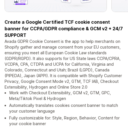
Create a Google Certified TCF cookie consent
banner for CCPA/GDPR compliance & GCM v2 + 24/7
SUPPORT
Avada GDPR Cookie Consent is the app to help merchants on
Shopify gather and manage consent from your EU customers,
ensuring you meet all European Cookie Law standards
(GDPR/RGPD). It also supports for US State laws CCPA/CPRA,
VCDPA, CPA, CTDPA and UCPA for California, Virginia and
Colorado, Connecticut and Utah; Brazil (LGPD), Canada
(PIPEDA), Japan (APPI). It is compatible with Shopify Customer
Privacy, Google Consent Mode v2, GTM, TCF IAB, Checkout
Extensibility, Hydrogen and Online Store 2.0
Work with Checkout Extensibility, GCM v2, GTM, GPC,
Meta/Tiktok Pixel & Hydrogen
Automatically translates cookies consent banner to match
your customer language
Fully customizable for: Style, Region, Behavior, Content for
your cookie banner