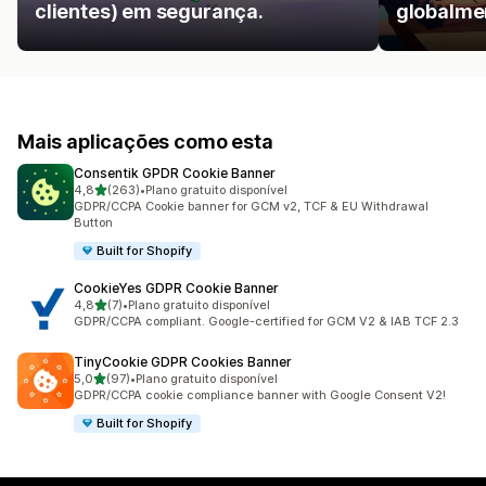
clientes) em segurança.
globalme
Mais aplicações como esta
Consentik GPDR Cookie Banner
de 5 estrelas
4,8
(263)
•
Plano gratuito disponível
263 total de avaliações
GDPR/CCPA Cookie banner for GCM v2, TCF & EU Withdrawal
Button
Built for Shopify
CookieYes GDPR Cookie Banner
de 5 estrelas
4,8
(7)
•
Plano gratuito disponível
7 total de avaliações
GDPR/CCPA compliant. Google-certified for GCM V2 & IAB TCF 2.3
TinyCookie GDPR Cookies Banner
de 5 estrelas
5,0
(97)
•
Plano gratuito disponível
97 total de avaliações
GDPR/CCPA cookie compliance banner with Google Consent V2!
Built for Shopify