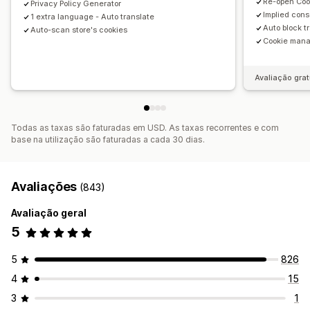
Re-open Coo
Privacy Policy Generator
Implied con
1 extra language - Auto translate
Auto block t
Auto-scan store's cookies
Cookie man
Avaliação grat
Todas as taxas são faturadas em USD. As taxas recorrentes e com
base na utilização são faturadas a cada 30 dias.
Avaliações
(843)
Avaliação geral
5
5
826
4
15
3
1