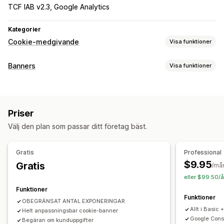
TCF IAB v2.3, Google Analytics
Kategorier
Cookie-medgivande
Visa funktioner
Visningsalternativ
Banners
Visa funktioner
Policy-länk
Anpassad CSS
Preferensväljare
Bannertyp
Geolokalisering
Bannerdesign
Anpassat varumärke
Fält med meddelande
Cookie-medgivande
Anpassad text
Flera språk
Språkidentifiering
Priser
Uppfyller GDPR
Avisering
Översättning
Mobilanpassning
Fönsterlös support
Välj den plan som passar ditt företag bäst.
Anpassning
Överensstämmelse om integritet
Bannerposition
Länkar och knappar
Färg och teckensnitt
Överensstämmelse om tillgänglighet
Gratis
Professional
Anpassad CSS
Flera språk
Mobilanpassning
Automatisk blockering
Loggar för samtycke
$9.95
Gratis
/må
Geografisk målinriktning
Cookie-skannare
Hantering av data
Generator för policy
eller $99.50/å
Funktioner
Analyser och rapporter
Reglering
Funktioner
OBEGRÄNSAT ANTAL EXPONERINGAR
Spårning av beteenden
Spårning av prestanda
APPI
CCPA
CPRA
CTDPA
GDPR
LGPD
PDPA
PIPEDA
Allt i Basic 
Helt anpassningsbar cookie-banner
Analysverktyg i realtid
Trafikrapporter
UCPA
VCDPA
Google Cons
Begäran om kunduppgifter