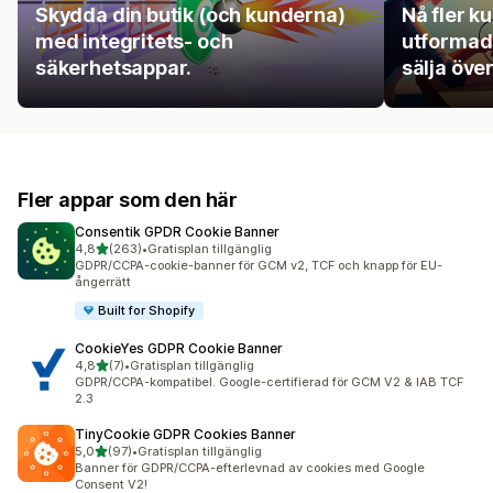
Skydda din butik (och kunderna)
Nå fler k
med integritets- och
utformade
säkerhetsappar.
sälja öve
Fler appar som den här
Consentik GPDR Cookie Banner
av 5 stjärnor
4,8
(263)
•
Gratisplan tillgänglig
263 recensioner totalt
GDPR/CCPA-cookie-banner för GCM v2, TCF och knapp för EU-
ångerrätt
Built for Shopify
CookieYes GDPR Cookie Banner
av 5 stjärnor
4,8
(7)
•
Gratisplan tillgänglig
7 recensioner totalt
GDPR/CCPA-kompatibel. Google-certifierad för GCM V2 & IAB TCF
2.3
TinyCookie GDPR Cookies Banner
av 5 stjärnor
5,0
(97)
•
Gratisplan tillgänglig
97 recensioner totalt
Banner för GDPR/CCPA-efterlevnad av cookies med Google
Consent V2!