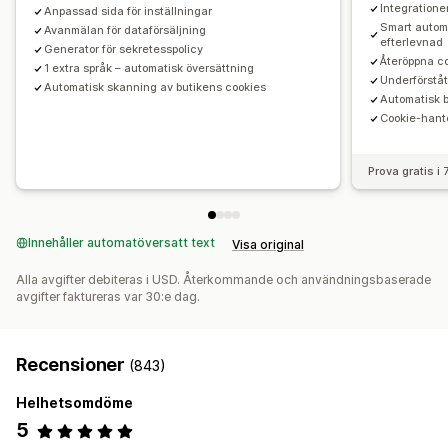
Integratione
Anpassad sida för inställningar
Smart automa
Avanmälan för dataförsäljning
efterlevnad
Generator för sekretesspolicy
Återöppna c
1 extra språk – automatisk översättning
Underförstå
Automatisk skanning av butikens cookies
Automatisk b
Cookie-hant
Prova gratis i
Innehåller automatöversatt text
Visa original
Alla avgifter debiteras i USD. Återkommande och användningsbaserade
avgifter faktureras var 30:e dag.
Recensioner
(843)
Helhetsomdöme
5