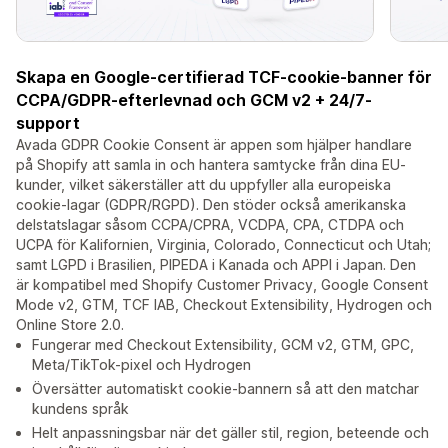
Skapa en Google-certifierad TCF-cookie-banner för
CCPA/GDPR-efterlevnad och GCM v2 + 24/7-
support
Avada GDPR Cookie Consent är appen som hjälper handlare
på Shopify att samla in och hantera samtycke från dina EU-
kunder, vilket säkerställer att du uppfyller alla europeiska
cookie-lagar (GDPR/RGPD). Den stöder också amerikanska
delstatslagar såsom CCPA/CPRA, VCDPA, CPA, CTDPA och
UCPA för Kalifornien, Virginia, Colorado, Connecticut och Utah;
samt LGPD i Brasilien, PIPEDA i Kanada och APPI i Japan. Den
är kompatibel med Shopify Customer Privacy, Google Consent
Mode v2, GTM, TCF IAB, Checkout Extensibility, Hydrogen och
Online Store 2.0.
Fungerar med Checkout Extensibility, GCM v2, GTM, GPC,
Meta/TikTok-pixel och Hydrogen
Översätter automatiskt cookie-bannern så att den matchar
kundens språk
Helt anpassningsbar när det gäller stil, region, beteende och