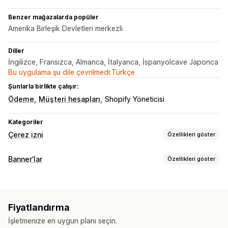
Benzer mağazalarda popüler
Amerika Birleşik Devletleri merkezli
Diller
İngilizce, Fransızca, Almanca, İtalyanca, İspanyolcave Japonca
Bu uygulama şu dile çevrilmedi:Türkçe
Şunlarla birlikte çalışır:
Ödeme
Müşteri hesapları
Shopify Yöneticisi
Kategoriler
Çerez izni
Özellikleri göster
Görüntüleme seçenekleri
Banner’lar
Özellikleri göster
Politika bağlantısı
Özel CSS
Tercih seçici
Coğrafi konum
Banner türü
Banner tasarımı
Özel marka öğeleri
Özel metin
Çoklu dil
Duyuru çubuğu
Çerez izni
GDPR uyumluluğu
Bildirim
Dil algılama
Çeviri
Mobil duyarlı
Fiyatlandırma
Kullanıcı arabirimi olmayan destek
Özelleştirme
İşletmenize en uygun planı seçin.
Banner konumu
Bağlantılar ve düğmeler
Renk ve yazı tipi