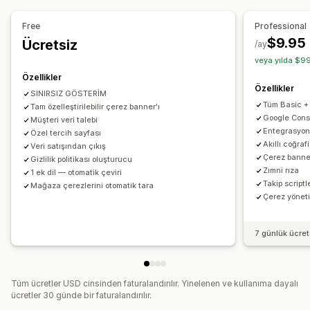
Gizlilik uyumluluğu
Özel CSS
Çoklu dil
Mobil duyarlı
Coğrafi hedefleme
Erişilebilirlik uyumluluğu
Otomatik engelleme
Free
Professional
İzin günlükleri
Çerez tarayıcı
Veri yönetimi
$9.95
Ücretsiz
Analizler ve raporlama
/ay
Politika oluşturucu
veya yılda $99
Davranış takibi
Performans takibi
Gerçek zamanlı analizler
Özellikler
Trafik raporları
Düzenleme
Özellikler
SINIRSIZ GÖSTERİM
APPI
CCPA
CPRA
CTDPA
GDPR
LGPD
PDPA
PIPEDA
Tüm Basic +
Tam özelleştirilebilir çerez banner'ı
UCPA
VCDPA
Google Cons
Müşteri veri talebi
Entegrasyonl
Özel tercih sayfası
Akıllı coğra
Veri satışından çıkış
Çerez banne
Gizlilik politikası oluşturucu
Zımni rıza
1 ek dil — otomatik çeviri
Takip scriptl
Mağaza çerezlerini otomatik tara
Çerez yönet
7 günlük ücre
Tüm ücretler USD cinsinden faturalandırılır. Yinelenen ve kullanıma dayalı
ücretler 30 günde bir faturalandırılır.