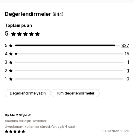
Değerlendirmeler
(844)
Toplam puan
5
5
827
4
15
3
1
2
1
1
0
Değerlendirme yazın
Tüm değerlendirmeler
By Me 2 Style
Amerika Birleşik Devletleri
Uygulamayı kullanma süresi:Yaklaşık 4 saat
10 Haziran 2026