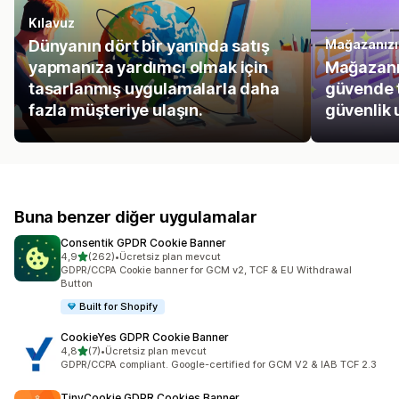
Kılavuz
Dünyanın dört bir yanında satış
Mağazanızı
yapmanıza yardımcı olmak için
Mağazanız
tasarlanmış uygulamalarla daha
güvende t
fazla müşteriye ulaşın.
güvenlik 
Buna benzer diğer uygulamalar
Consentik GPDR Cookie Banner
5 yıldız üzerinden
4,9
(262)
•
Ücretsiz plan mevcut
toplam 262 değerlendirme
GDPR/CCPA Cookie banner for GCM v2, TCF & EU Withdrawal
Button
Built for Shopify
CookieYes GDPR Cookie Banner
5 yıldız üzerinden
4,8
(7)
•
Ücretsiz plan mevcut
toplam 7 değerlendirme
GDPR/CCPA compliant. Google-certified for GCM V2 & IAB TCF 2.3
TinyCookie GDPR Cookies Banner