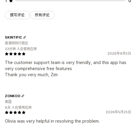
1
0
撰写评论
所有评论
SKINTIFIC
香港特别行政区
23分钟 人在使用应用
2026年6月5日
The customer support team is very friendly, and this app has
very comprehensive free features
Thank you very much, Zim
ZONKOO
美国
6天 人在使用应用
2026年5月25日
Olivia was very helpful in resolving the problem.