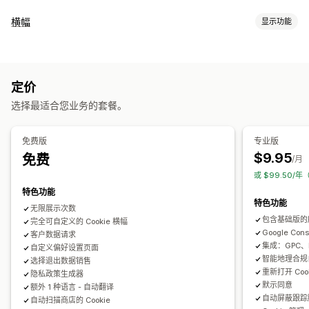
展示选项
横幅
显示功能
政策链接
自定义 CSS
偏好选择器
地理位置
横幅设计
横幅类型
自定义品牌营销
自定义文本
多语言
语言检测
翻译
公告栏
Cookie 同意
GDPR 合规
通知
自动适应移动设备
无头支持
定价
自定义
隐私合规
选择最适合您业务的套餐。
横幅位置
链接和按钮
颜色和字体
自定义 CSS
多语言
辅助功能合规
自动阻止
同意日志
Cookie 扫描器
数据管理
自动适应移动设备
地理定位
政策生成器
免费版
专业版
$9.95
免费
分析和报告
/月
法规
或 $99.50/年
行为跟踪
绩效跟踪
实时分析
流量报告
APPI
CCPA
CPRA
CTDPA
GDPR
LGPD
PDPA
PIPEDA
特色功能
UCPA
VCDPA
特色功能
无限展示次数
包含基础版的
完全可自定义的 Cookie 横幅
Google Cons
客户数据请求
集成：GPC、Me
自定义偏好设置页面
智能地理合规
选择退出数据销售
重新打开 Coo
隐私政策生成器
默示同意
额外 1 种语言 - 自动翻译
自动屏蔽跟踪
自动扫描商店的 Cookie