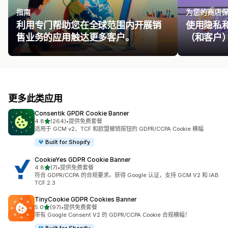
指南
为您的商店
利用专门帮助您在全球范围内开展销
使用隐私
售业务的应用触达更多客户。
（和客户
更多此类应用
Consentik GPDR Cookie Banner
星（满分 5 星）
4.8
(264)
•
提供免费套餐
总共 264 条评论
适用于 GCM v2、TCF 和欧盟撤销按钮的 GDPR/CCPA Cookie 横幅
Built for Shopify
CookieYes GDPR Cookie Banner
星（满分 5 星）
4.8
(7)
•
提供免费套餐
总共 7 条评论
符合 GDPR/CCPA 的合规要求。获得 Google 认证，支持 GCM V2 和 IAB
TCF 2.3
TinyCookie GDPR Cookies Banner
星（满分 5 星）
5.0
(97)
•
提供免费套餐
总共 97 条评论
带有 Google Consent V2 的 GDPR/CCPA Cookie 合规横幅！
Built for Shopify