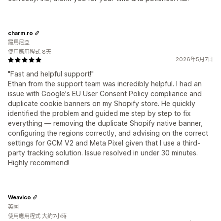
charm.ro
羅馬尼亞
使用應用程式 8天
2026年5月7日
"Fast and helpful support!"
Ethan from the support team was incredibly helpful. I had an
issue with Google's EU User Consent Policy compliance and
duplicate cookie banners on my Shopify store. He quickly
identified the problem and guided me step by step to fix
everything — removing the duplicate Shopify native banner,
configuring the regions correctly, and advising on the correct
settings for GCM V2 and Meta Pixel given that I use a third-
party tracking solution. Issue resolved in under 30 minutes.
Highly recommend!
Weavico
英國
使用應用程式 大約7小時