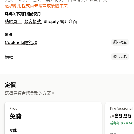
這項應用程式尚未翻譯成繁體中文
可與以下項目搭配使用
結帳頁面
顧客帳號
Shopify 管理介面
類別
Cookie 同意選項
顯示功能
顯示選項
橫幅
顯示功能
政策連結
自訂 CSS
偏好設定選擇工具
地理位置
橫幅設計
橫幅類型
自訂品牌行銷
自訂文字
多國語言
偵測語言
翻譯
公告列
Cookie 同意選項
GDPR 法規遵循
通知
行動裝置回應式設計
無周邊支援
定價
自訂
隱私法規遵循
選擇最適合您業務的方案。
橫幅位置
連結和按鈕
顏色和字型
自訂 CSS
多國語言
無障礙功能法規遵循
自動封鎖
同意記錄
Cookie 掃描工具
行動裝置回應式設計
地區目標設定
資料管理
政策產生器
Free
Professional
$9.95
免費
分析與報告
/月
法規
或每年 $99.5
行為追蹤
成效追蹤
即時分析
流量報告
APPI
CCPA
CPRA
CTDPA
GDPR
LGPD
PDPA
PIPEDA
功能
UCPA
VCDPA