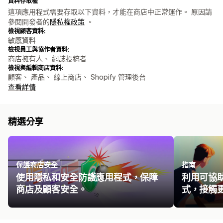
資料存取權
這項應用程式需要存取以下資料，才能在商店中正常運作。 原因請
參閱開發者的
隱私權政策
。
檢視顧客資料:
敏感資料
檢視員工與協作者資料:
商店擁有人、 網誌投稿者
檢視與編輯商店資料:
顧客、 產品、 線上商店、 Shopify 管理後台
查看詳情
精選分享
保護商店安全
指南
使用隱私和安全防護應用程式，保障
利用可協
商店及顧客安全。
式，接觸