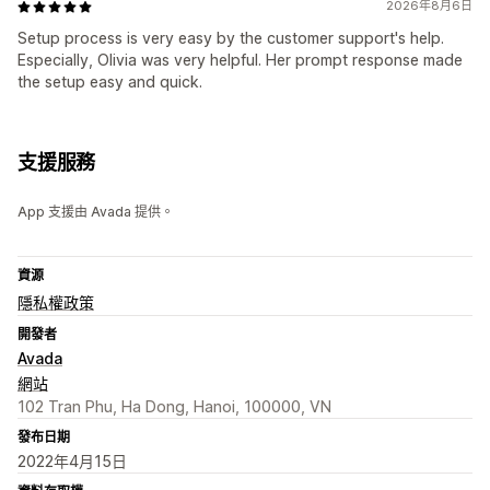
2026年8月6日
Setup process is very easy by the customer support's help.
Especially, Olivia was very helpful. Her prompt response made
the setup easy and quick.
支援服務
App 支援由 Avada 提供。
資源
隱私權政策
開發者
Avada
網站
102 Tran Phu, Ha Dong, Hanoi, 100000, VN
發布日期
2022年4月15日