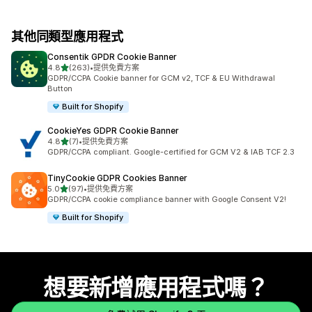
其他同類型應用程式
Consentik GPDR Cookie Banner
滿分 5 顆星
4.8
(263)
•
提供免費方案
共有 263 則評價
GDPR/CCPA Cookie banner for GCM v2, TCF & EU Withdrawal
Button
Built for Shopify
CookieYes GDPR Cookie Banner
滿分 5 顆星
4.8
(7)
•
提供免費方案
共有 7 則評價
GDPR/CCPA compliant. Google-certified for GCM V2 & IAB TCF 2.3
TinyCookie GDPR Cookies Banner
滿分 5 顆星
5.0
(97)
•
提供免費方案
共有 97 則評價
GDPR/CCPA cookie compliance banner with Google Consent V2!
Built for Shopify
想要新增應用程式嗎？