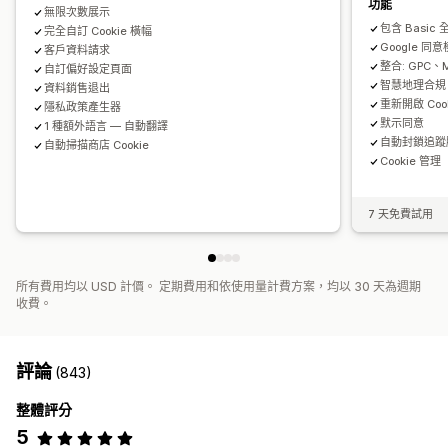
功能
無限次數展示
包含 Basic 
完全自訂 Cookie 橫幅
Google 同意
客戶資料請求
整合: GPC、M
自訂偏好設定頁面
智慧地理合規
資料銷售退出
重新開啟 Coo
隱私政策產生器
默示同意
1 種額外語言 — 自動翻譯
自動封鎖追蹤
自動掃描商店 Cookie
Cookie 管理
7 天免費試用
所有費用均以 USD 計價。 定期費用和依使用量計費方案，均以 30 天為週期
收費。
評論
(843)
整體評分
5