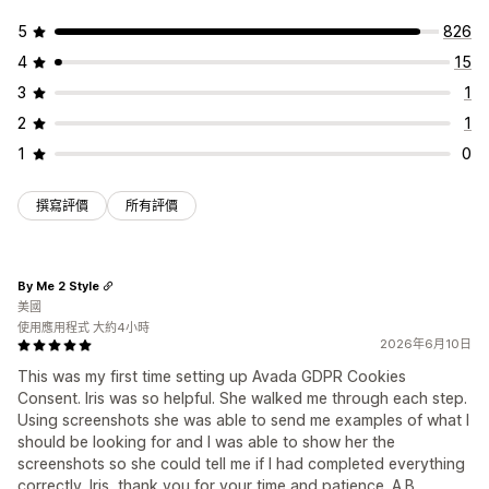
5
826
4
15
3
1
2
1
1
0
撰寫評價
所有評價
By Me 2 Style
美國
使用應用程式 大約4小時
2026年6月10日
This was my first time setting up Avada GDPR Cookies
Consent. Iris was so helpful. She walked me through each step.
Using screenshots she was able to send me examples of what I
should be looking for and I was able to show her the
screenshots so she could tell me if I had completed everything
correctly. Iris, thank you for your time and patience. A.B.