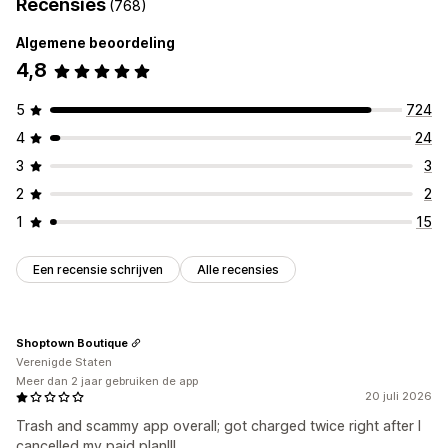
Recensies
(768)
Algemene beoordeling
4,8
5
724
4
24
3
3
2
2
1
15
Een recensie schrijven
Alle recensies
Shoptown Boutique
Verenigde Staten
Meer dan 2 jaar gebruiken de app
20 juli 2026
Trash and scammy app overall; got charged twice right after I
cancelled my paid plan!!!