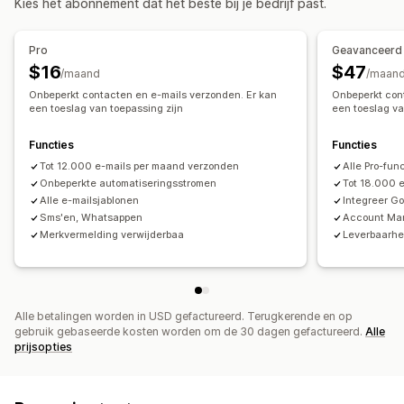
Kies het abonnement dat het beste bij je bedrijf past.
Terugwinmails
Productaanbevelingen
Abonnementen
Workflow-automatisering
Campagnes op maat
Winkelwagenherstel
Verjaardagsberichten
Kortingscodes
Pro
Geavanceerd
Feedbackverzoeken
Welkomstberichten
Campagnes beheren
$16
$47
/maand
/maan
Terugwincampagnes
Bewerkingstool
Templates
Aangepaste code
Onbeperkt contacten en e-mails verzonden. Er kan
Onbeperkt con
een toeslag van toepassing zijn
een toeslag va
Aangepaste lettertypen
Importeren en exporteren
E-maildomeinen
Lijst voor e-mailverzameling
Functies
Functies
Sms-opnamelijst
Triggers en regels
Automatiseringen
Tot 12.000 e-mails per maand verzonden
Alle Pro-func
Targeting
Geolocatie
Segmentering
Tagging
Tracking
Onbeperkte automatiseringsstromen
Tot 18.000 
Alle e-mailsjablonen
Integreer G
Analytics
A/B-testen
Sms'en, Whatsappen
Account Ma
Merkvermelding verwijderbaa
Leverbaarhe
Alle betalingen worden in USD gefactureerd. Terugkerende en op
gebruik gebaseerde kosten worden om de 30 dagen gefactureerd.
Alle
prijsopties