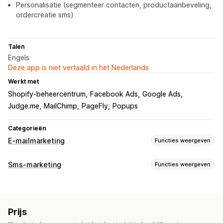
Personalisatie (segmenteer contacten, productaanbeveling,
ordercreatie sms)
Talen
Engels
Deze app is niet vertaald in het Nederlands
Werkt met
Shopify-beheercentrum
Facebook Ads
Google Ads
Judge.me
MailChimp
PageFly
Popups
Categorieën
E-mailmarketing
Functies weergeven
Soorten campagnes
Sms-marketing
Functies weergeven
E-mail-campagnes
Sms-campagnes
Nieuwsbrieven
Campagnes beheren
Kortingen
Aanbiedingen
Mails voor upselling
Aangepaste afzender-ID
Templates
Analytics in realtime
Mails voor cross-selling
Winkelwagenmails
Prijs
Segmentering
Aangepaste segmenten
Checkoutmails
Welkomstmails
Opvolgmails