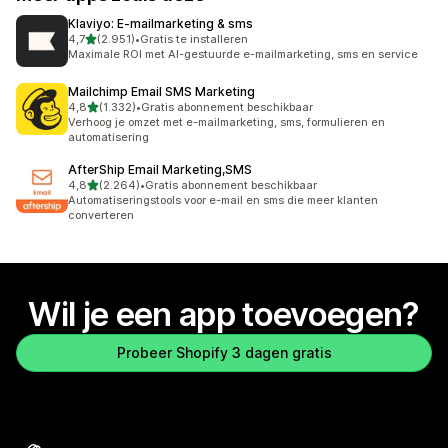
Klaviyo: E‑mailmarketing & sms
van 5 sterren
4,7
(2.951)
•
Gratis te installeren
2951 recensies in totaal
Maximale ROI met AI-gestuurde e-mailmarketing, sms en service
Mailchimp Email SMS Marketing
van 5 sterren
4,8
(1.332)
•
Gratis abonnement beschikbaar
1332 recensies in totaal
Verhoog je omzet met e-mailmarketing, sms, formulieren en
automatisering
AfterShip Email Marketing,SMS
van 5 sterren
4,8
(2.264)
•
Gratis abonnement beschikbaar
2264 recensies in totaal
Automatiseringstools voor e-mail en sms die meer klanten
converteren
Wil je een app toevoegen?
Probeer Shopify 3 dagen gratis