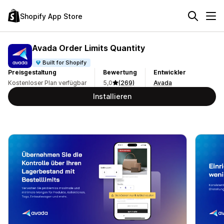
Shopify App Store
Avada Order Limits Quantity
Built for Shopify
Preisgestaltung
Bewertung
Entwickler
Kostenloser Plan verfügbar
5,0
(269)
Avada
Installieren