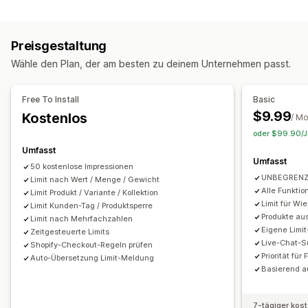
Optionen zur Preisgestaltung
Zeitbasiert
Gewichtsbasiert
Nach Preis
Nach Produkt
Kundengruppen
Preisstaffelung
Kunden-Tagging
Nach Variante
Nach Kollektion
Tags für Kund:innen
Preisgestaltung
Bestellverwaltung
Benachrichtigungseinstellungen
Wähle den Plan, der am besten zu deinem Unternehmen passt.
Mindestbestellmengen
Bestellbeschränkungen
Warenkorb-Warnungen
Checkout-Warnungen
Inventarsynchronisierung
Produktseiten-Warnungen
Popups
Free To Install
Basic
Benutzerdefiniertes Branding
$9.99
Kostenlos
/ M
Benutzerdefinierte Nachrichten
Mehrere Sprachen
oder $99.90/Ja
Übersetzung
Umfasst
Umfasst
50 kostenlose Impressionen
UNBEGRENZ
Limit nach Wert / Menge / Gewicht
Alle Funktio
Limit Produkt / Variante / Kollektion
Limit für Wi
Limit Kunden-Tag / Produktsperre
Produkte au
Limit nach Mehrfachzahlen
Eigene Limi
Zeitgesteuerte Limits
Live-Chat-S
Shopify-Checkout-Regeln prüfen
Priorität fü
Auto-Übersetzung Limit-Meldung
Basierend a
7-tägiger kos