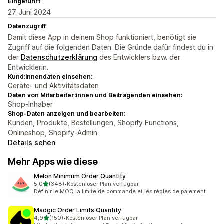
Eingeführt
27. Juni 2024
Datenzugriff
Damit diese App in deinem Shop funktioniert, benötigt sie
Zugriff auf die folgenden Daten. Die Gründe dafür findest du in
der
Datenschutzerklärung
des Entwicklers bzw. der
Entwicklerin.
Kund:innendaten einsehen:
Geräte- und Aktivitätsdaten
Daten von Mitarbeiter:innen und Beitragenden einsehen:
Shop-Inhaber
Shop-Daten anzeigen und bearbeiten:
Kunden, Produkte, Bestellungen, Shopify Functions,
Onlineshop, Shopify-Admin
Details sehen
Mehr Apps wie diese
Melon Minimum Order Quantity
von 5 Sternen
5,0
(348)
•
Kostenloser Plan verfügbar
348 Rezensionen insgesamt
Définir le MOQ la limite de commande et les règles de paiement
Madgic Order Limits Quantity
von 5 Sternen
4,9
(150)
•
Kostenloser Plan verfügbar
150 Rezensionen insgesamt