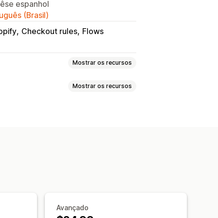
onêse espanhol
uguês (Brasil)
opify
Checkout rules
Flows
Mostrar os recursos
Mostrar os recursos
áxima
Quantidade mínima
ase no preço
Marcação de clientes com tags
variante
Específico da coleção
s de pedido
out
Alertas da página do produto
nsagens personalizadas
Avançado