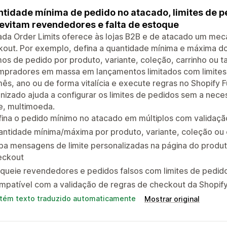
tidade mínima de pedido no atacado, limites de p
evitam revendedores e falta de estoque
da Order Limits oferece às lojas B2B e de atacado um mec
out. Por exemplo, defina a quantidade mínima e máxima do 
os de pedido por produto, variante, coleção, carrinho ou ta
mpradores em massa em lançamentos limitados com limites 
mês, ano ou de forma vitalícia e execute regras no Shopify 
izado ajuda a configurar os limites de pedidos sem a nece
ne, multimoeda.
fina o pedido mínimo no atacado em múltiplos com validaç
ntidade mínima/máxima por produto, variante, coleção ou c
ba mensagens de limite personalizadas na página do produt
eckout
queie revendedores e pedidos falsos com limites de pedid
mpatível com a validação de regras de checkout da Shopif
tém texto traduzido automaticamente
Mostrar original