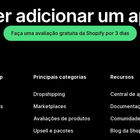
r adicionar um 
Faça uma avaliação gratuita da Shopify por 3 dias
p
Principais categorias
Recursos
Dropshipping
Central de a
os
Marketplaces
Documentaç
Avaliações de produtos
Comunidade
Upsell e pacotes
Blog da Sho