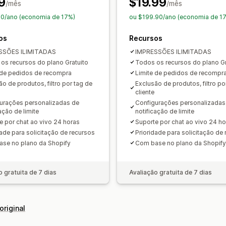
9
$19.99
/mês
/mês
0/ano (economia de 17%)
ou $199.90/ano (economia de 1
os
Recursos
SSÕES ILIMITADAS
IMPRESSÕES ILIMITADAS
os recursos do plano Gratuito
Todos os recursos do plano Gr
 de pedidos de recompra
Limite de pedidos de recompr
ão de produtos, filtro por tag de
Exclusão de produtos, filtro po
cliente
urações personalizadas de
Configurações personalizadas
ação de limite
notificação de limite
e por chat ao vivo 24 horas
Suporte por chat ao vivo 24 ho
dade para solicitação de recursos
Prioridade para solicitação de
se no plano da Shopify
Com base no plano da Shopify
o gratuita de 7 dias
Avaliação gratuita de 7 dias
original