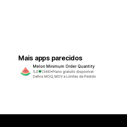
Mais apps parecidos
Melon Minimum Order Quantity
de 5 estrelas
5,0
(346)
•
Plano gratuito disponível
346 avaliações ao todo
Defina MOQ, MOV e Limites de Pedido