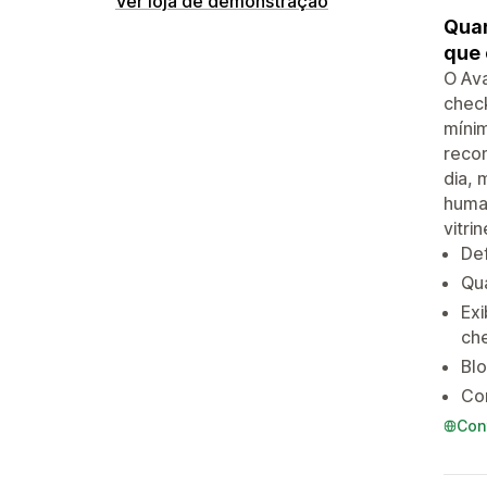
Ver loja de demonstração
Quan
que 
O Ava
check
mínim
reco
dia, 
human
vitri
De
Qua
Exi
ch
Blo
Co
Con