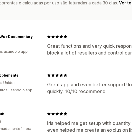
rrentes e calculadas por uso são faturadas a cada 30 dias.
Ver t
Wu+Documentary
n
Great functions and very quick respon
es usando o app
block a lot of resellers and control ou
upplements
s Unidos
Great app and even better support! Ir
utos usando o app
quickly. 10/10 recommend
ub
á
Iris helped me get setup with quantity l
madamente 1 hora
even helped me create an exclusion lis