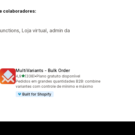
e colaboradores:
unctions, Loja virtual, admin da
MultiVariants ‑ Bulk Order
de 5 estrelas
4,9
(338)
•
Plano gratuito disponível
338 avaliações ao todo
Pedidos em grandes quantidades B2B: combine
variantes com controle de mínimo e máximo
Built for Shopify