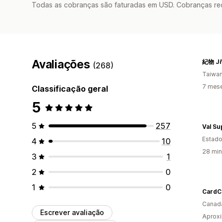
Todas as cobranças são faturadas em USD. Cobranças reco
Avaliações
紀物 Ji
(268)
Taiwa
7 mes
Classificação geral
5
5
257
Val S
Estado
4
10
28 min
3
1
2
0
1
0
CardC
Canad
Escrever avaliação
Aproxi