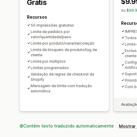
$9.9
Grátis
ou $99.9
Recursos
Recurs
50 impressões gratuitas
IMPRE
Limite de pedidos por
valor/quantidade/peso
Todos 
Limite por produto/variante/coleção
Limite
Limite de bloqueio de produto/tag de
Exclus
cliente
cliente
Limite por múltiplos
Config
notific
Limites programados
Suport
Validação de regras de checkout da
Shopify
Priori
Mensagem de limite com tradução
Com ba
automática
Avaliaçã
Contém texto traduzido automaticamente
Mostrar 