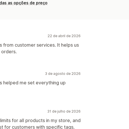
odas as opções de preço
22 de abril de 2026
s from customer services. It helps us
r orders.
3 de agosto de 2026
is helped me set everything up
31 de julho de 2026
imits for all products in my store, and
t for customers with specific tags.