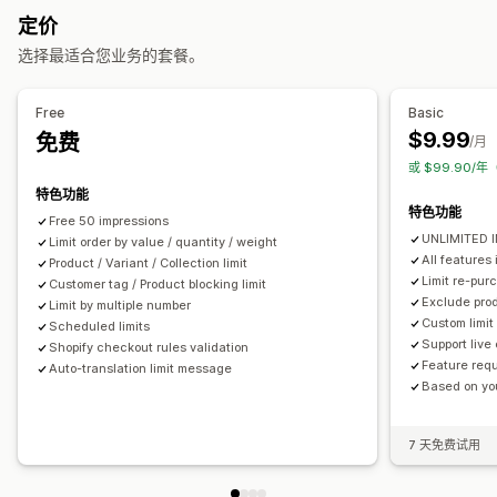
通知设置
定价
订单管理
购物车提醒
结账提醒
产品页面提醒
弹出窗口
自定义品牌营销
选择最适合您业务的套餐。
最低订购量
订单限制
库存同步
自定义消息
多语言
翻译
Free
Basic
$9.99
免费
/月
或 $99.90/年
特色功能
特色功能
Free 50 impressions
UNLIMITED 
Limit order by value / quantity / weight
All features 
Product / Variant / Collection limit
Limit re-pur
Customer tag / Product blocking limit
Exclude prod
Limit by multiple number
Custom limit 
Scheduled limits
Support live
Shopify checkout rules validation
Feature requ
Auto-translation limit message
Based on you
7 天免费试用