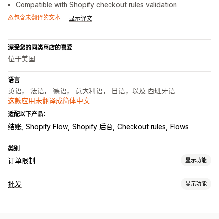
Compatible with Shopify checkout rules validation
包含未翻译的文本
显示译文
深受您的同类商店的喜爱
位于美国
语言
英语， 法语， 德语， 意大利语， 日语，以及 西班牙语
这款应用未翻译成简体中文
适配以下产品：
结账
Shopify Flow
Shopify 后台
Checkout rules
Flows
类别
订单限制
显示功能
限制规则
批发
显示功能
基于购物车
数量上限
数量下限
基于时间
基于重量
基于价格
定价选项
特定产品
特定多属性
特定产品系列
客户标记
客户群
分层定价
客户标记