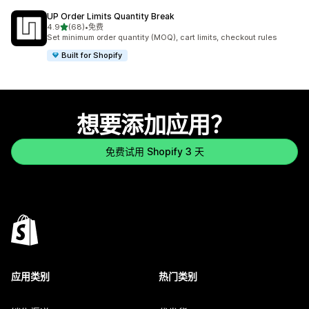
UP Order Limits Quantity Break
星（满分 5 星）
4.9
(68)
•
免费
总共 68 条评论
Set minimum order quantity (MOQ), cart limits, checkout rules
Built for Shopify
想要添加应用？
免费试用 Shopify 3 天
应用类别
热门类别