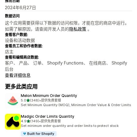
推出日期
2024年6月27日
数据访问
这个应用需要获得以下数据的访问权限，才能在您的商店中运行。
如需了解原因，请查阅开发人员的
隐私政策
。
查看客户数据:
设备和活动数据
查看员工和协作者数据:
店主
查看和编辑商店数据:
客户、 产品、 订单、 Shopify Functions、 在线商店、 Shopify
后台
查看详细信息
更多此类应用
Melon Minimum Order Quantity
星（满分 5 星）
5.0
(348)
•
提供免费套餐
总共 348 条评论
Set Minimum Quantity (MOQ), Minimum Order Value & Order Limits
Madgic Order Limits Quantity
星（满分 5 星）
4.9
(149)
•
提供免费套餐
总共 149 条评论
Set minimum order quantity and order limits to protect stock
Built for Shopify