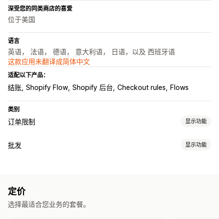
深受您的同类商店的喜爱
位于美国
语言
英语， 法语， 德语， 意大利语， 日语，以及 西班牙语
这款应用未翻译成简体中文
适配以下产品：
结账
Shopify Flow
Shopify 后台
Checkout rules
Flows
类别
订单限制
显示功能
限制规则
批发
显示功能
基于购物车
数量上限
数量下限
基于时间
基于重量
基于价格
定价选项
特定产品
特定多属性
特定产品系列
客户标记
客户群
分层定价
客户标记
通知设置
定价
订单管理
购物车提醒
结账提醒
产品页面提醒
弹出窗口
自定义品牌营销
选择最适合您业务的套餐。
最低订购量
订单限制
库存同步
自定义消息
多语言
翻译