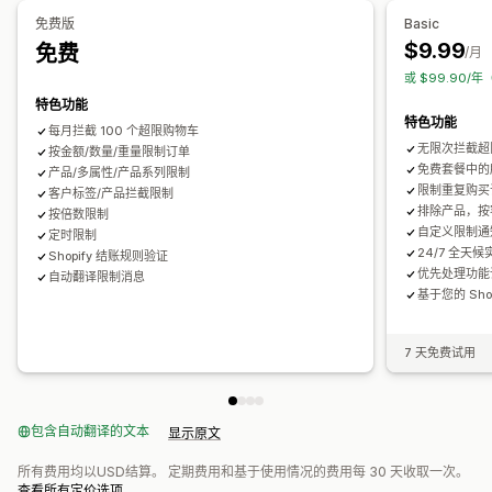
免费版
Basic
$9.99
免费
/月
或 $99.90/年
特色功能
特色功能
每月拦截 100 个超限购物车
无限次拦截超
按金额/数量/重量限制订单
免费套餐中的
产品/多属性/产品系列限制
限制重复购买
客户标签/产品拦截限制
排除产品，按
按倍数限制
自定义限制通
定时限制
24/7 全天
Shopify 结账规则验证
优先处理功能
自动翻译限制消息
基于您的 Shop
7 天免费试用
包含自动翻译的文本
显示原文
所有费用均以USD结算。 定期费用和基于使用情况的费用每 30 天收取一次。
查看所有定价选项