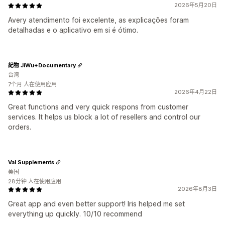
2026年5月20日
Avery atendimento foi excelente, as explicações foram
detalhadas e o aplicativo em si é ótimo.
紀物 JiWu+Documentary
台湾
7个月 人在使用应用
2026年4月22日
Great functions and very quick respons from customer
services. It helps us block a lot of resellers and control our
orders.
Val Supplements
美国
28分钟 人在使用应用
2026年8月3日
Great app and even better support! Iris helped me set
everything up quickly. 10/10 recommend