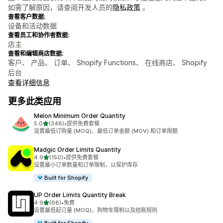
如需了解原因，请查阅开发人员的
隐私政策
。
查看客户数据:
设备和活动数据
查看员工和协作者数据:
店主
查看和编辑商店数据:
客户、 产品、 订单、 Shopify Functions、 在线商店、 Shopify
后台
查看详细信息
更多此类应用
Melon Minimum Order Quantity
星（满分 5 星）
5.0
(348)
•
提供免费套餐
总共 348 条评论
设置最低订购量 (MOQ)、最低订单金额 (MOV) 和订单限额
Madgic Order Limits Quantity
星（满分 5 星）
4.9
(150)
•
提供免费套餐
总共 150 条评论
设置最小订单数量和订单限制，以保护库存
Built for Shopify
UP Order Limits Quantity Break
星（满分 5 星）
4.9
(68)
•
免费
总共 68 条评论
设置最低起订量 (MOQ)、购物车限制以及结账规则
Built for Shopify