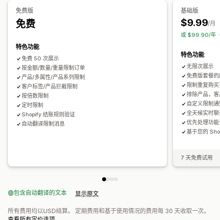
免费版
基础版
$9.99
免费
/月
或 $99.90/年
特色功能
特色功能
免费 50 次展示
无限次展示
按金额/数量/重量限制订单
免费版套餐的
产品/多属性/产品系列限制
限制重复购买
客户标签/产品拦截限制
排除产品，客
按倍数限制
自定义限制通
定时限制
全天候实时聊
Shopify 结账规则验证
优先处理功能
自动翻译限制消息
基于您的 Shop
7 天免费试用
包含自动翻译的文本
显示原文
所有费用均以USD结算。 定期费用和基于使用情况的费用每 30 天收取一次。
查看所有定价选项