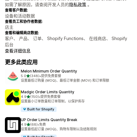
如需了解原因，请查阅开发人员的
隐私政策
。
查看客户数据:
设备和活动数据
查看员工和协作者数据:
店主
查看和编辑商店数据:
客户、 产品、 订单、 Shopify Functions、 在线商店、 Shopify
后台
查看详细信息
更多此类应用
Melon Minimum Order Quantity
星（满分 5 星）
5.0
(348)
•
提供免费套餐
总共 348 条评论
设置最低订购量 (MOQ)、最低订单金额 (MOV) 和订单限额
Madgic Order Limits Quantity
星（满分 5 星）
4.9
(150)
•
提供免费套餐
总共 150 条评论
设置最小订单数量和订单限制，以保护库存
Built for Shopify
UP Order Limits Quantity Break
星（满分 5 星）
4.9
(68)
•
免费
总共 68 条评论
设置最低起订量 (MOQ)、购物车限制以及结账规则
Built for Shopify