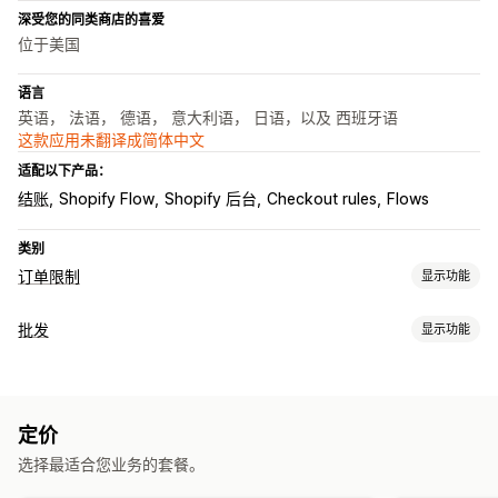
深受您的同类商店的喜爱
位于美国
语言
英语， 法语， 德语， 意大利语， 日语，以及 西班牙语
这款应用未翻译成简体中文
适配以下产品：
结账
Shopify Flow
Shopify 后台
Checkout rules
Flows
类别
订单限制
显示功能
限制规则
批发
显示功能
基于购物车
数量上限
数量下限
基于时间
基于重量
基于价格
定价选项
特定产品
特定多属性
特定产品系列
客户标记
客户群
分层定价
客户标记
通知设置
定价
订单管理
购物车提醒
结账提醒
产品页面提醒
弹出窗口
自定义品牌营销
选择最适合您业务的套餐。
最低订购量
订单限制
库存同步
自定义消息
多语言
翻译