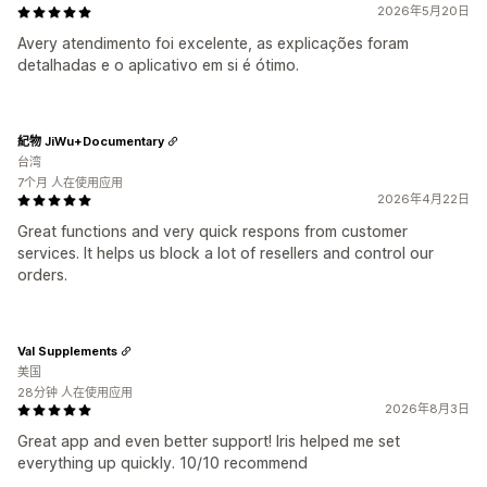
2026年5月20日
Avery atendimento foi excelente, as explicações foram
detalhadas e o aplicativo em si é ótimo.
紀物 JiWu+Documentary
台湾
7个月 人在使用应用
2026年4月22日
Great functions and very quick respons from customer
services. It helps us block a lot of resellers and control our
orders.
Val Supplements
美国
28分钟 人在使用应用
2026年8月3日
Great app and even better support! Iris helped me set
everything up quickly. 10/10 recommend