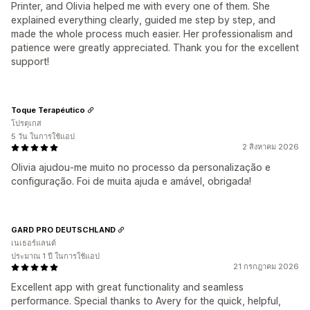
Printer, and Olivia helped me with every one of them. She
explained everything clearly, guided me step by step, and
made the whole process much easier. Her professionalism and
patience were greatly appreciated. Thank you for the excellent
support!
Toque Terapéutico
โปรตุเกส
5 วัน ในการใช้แอป
2 สิงหาคม 2026
Olivia ajudou-me muito no processo da personalização e
configuração. Foi de muita ajuda e amável, obrigada!
GARD PRO DEUTSCHLAND
เนเธอร์แลนด์
ประมาณ 1 ปี ในการใช้แอป
21 กรกฎาคม 2026
Excellent app with great functionality and seamless
performance. Special thanks to Avery for the quick, helpful,