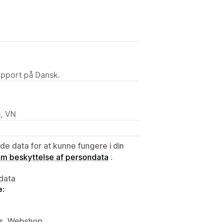
upport på Dansk.
, VN
e data for at kunne fungere i din
 om beskyttelse af persondata
.
data
e:
vis, Webshop