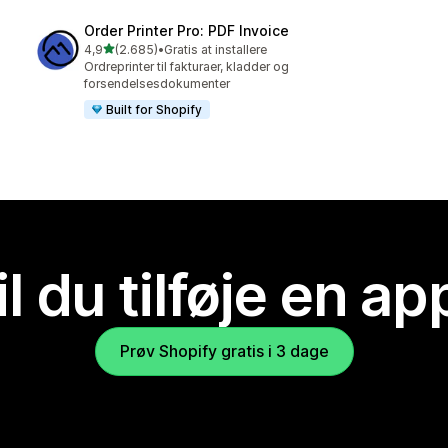
Order Printer Pro: PDF Invoice
ud af 5 stjerner
4,9
(2.685)
•
Gratis at installere
2685 anmeldelser i alt
Ordreprinter til fakturaer, kladder og
forsendelsesdokumenter
Built for Shopify
il du tilføje en ap
Prøv Shopify gratis i 3 dage