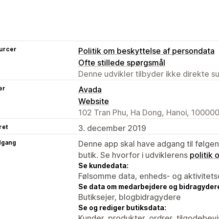
urcer
Politik om beskyttelse af persondata
Ofte stillede spørgsmål
Denne udvikler tilbyder ikke direkte s
er
Avada
Website
102 Tran Phu, Ha Dong, Hanoi, 100000
ret
3. december 2019
dgang
Denne app skal have adgang til følgend
butik. Se hvorfor i udviklerens
politik
Se kundedata:
Følsomme data, enheds- og aktivitets
Se data om medarbejdere og bidragyder
Butiksejer, blogbidragydere
Se og rediger butiksdata:
Kunder, produkter, ordrer, tilgodebe