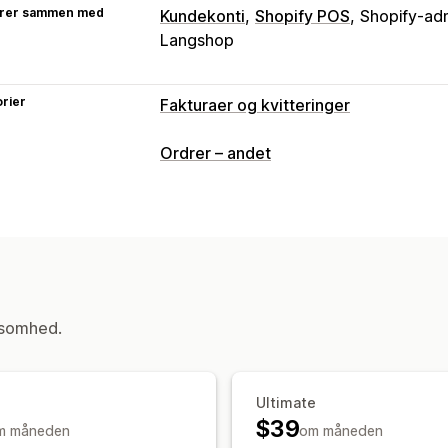
rer sammen med
Kundekonti
Shopify POS
Shopify-adm
Langshop
rier
Fakturaer og kvitteringer
Dokumenttyper
Ordrer – andet
Fakturaer
Kvitteringer
Tilbud
Ordre
Bemærkninger til levering
Tolddoku
Refusioner
Returneringer
Tilpasning
Farve og skrifttype
Branding
Felter
ksomhed.
Afsenders mailadresse
Beregning af 
Logoer
Multivaluta
Flere sprog
Filhåndtering
Ultimate
Massedownload
Navngivning af filer
$39
m måneden
om måneden