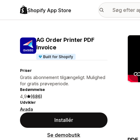
Shopify App Store
Galle
AG Order Printer PDF
Invoice
Built for Shopify
Priser
Gratis abonnement tilgængeligt. Mulighed
for gratis prøveperiode.
Bedømmelse
4,9
(686)
Udvikler
Avada
Installér
Se demobutik
PDF-