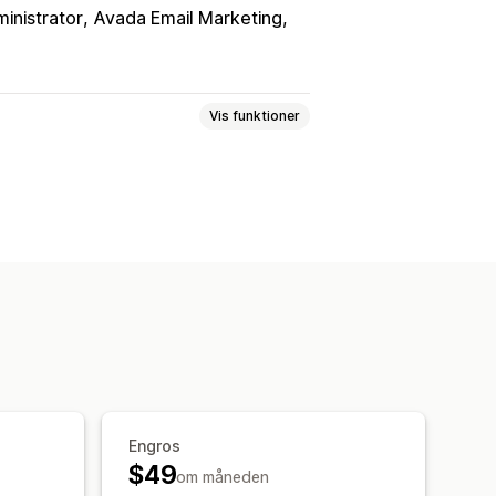
inistrator
Avada Email Marketing
Vis funktioner
kladder
Ordrebekræftelser
menter
Pakkesedler
Fragtlabels
Fakturanumre
skat
Skabeloner
Stregkoder
Engros
Automatisering af mail
$49
om måneden