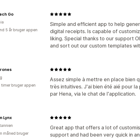
Tech Go
ia
Simple and efficient app to help gener
nd 5 år bruger appen
digital receipts. Is capable of customi
liking. Special thanks to our support 
and sort out our custom templates wit
rones
ig
Assez simple à mettre en place bien qu
2 timer bruger appen
très intuitives. J'ai bien été aié pour 
par Hena, via le chat de l'application.
m Lynx
itannien
Great app that offers a lot of customis
en måned bruger
support and had been very quick in an