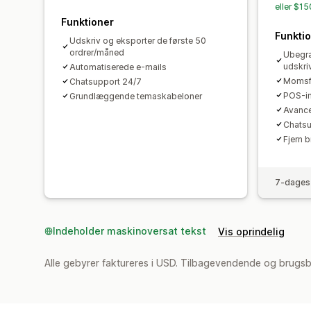
eller $1
Funktioner
Funkti
Udskriv og eksporter de første 50
ordrer/måned
Ubegr
udskri
Automatiserede e-mails
Momsfr
Chatsupport 24/7
POS-in
Grundlæggende temaskabeloner
Avance
Chatsu
Fjern 
7-dages 
Indeholder maskinoversat tekst
Vis oprindelig
Alle gebyrer faktureres i USD. Tilbagevendende og brugsb