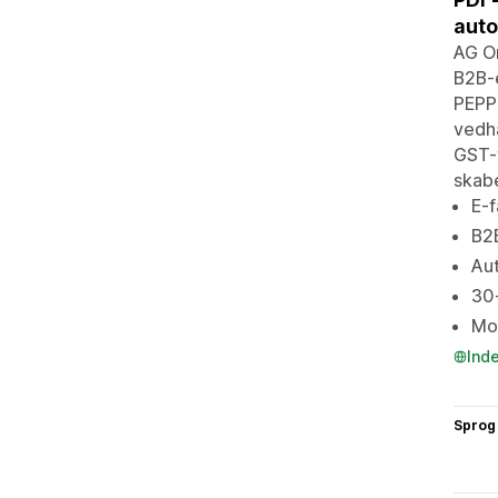
auto
AG Or
B2B-e
PEPPO
vedhæ
GST-f
skabe
E-
B2B
Aut
30+
Mom
Ind
Sprog