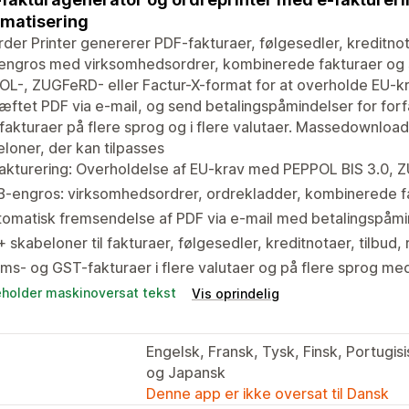
matisering
der Printer genererer PDF-fakturaer, følgesedler, kreditnota
ngros med virksomhedsordrer, kombinerede fakturaer og sal
L-, ZUGFeRD- eller Factur-X-format for at overholde EU-k
ftet PDF via e-mail, og send betalingspåmindelser for for
akturaer på flere sprog og i flere valutaer. Massedownload,
loner, der kan tilpasses
fakturering: Overholdelse af EU-krav med PEPPOL BIS 3.0,
-engros: virksomhedsordrer, ordrekladder, kombinerede fa
omatisk fremsendelse af PDF via e-mail med betalingspåmin
 skabeloner til fakturaer, følgesedler, kreditnotaer, tilbud,
s- og GST-fakturaer i flere valutaer og på flere sprog m
eholder maskinoversat tekst
Vis oprindelig
Engelsk, Fransk, Tysk, Finsk, Portugisi
og Japansk
Denne app er ikke oversat til Dansk