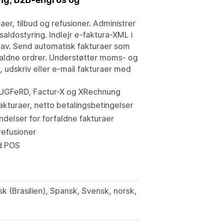
er, tilbud og refusioner. Administrer
dostyring. Indlejr e-faktura-XML i
rav. Send automatisk fakturaer som
faldne ordrer. Understøtter moms- og
 udskriv eller e-mail fakturaer med
 ZUGFeRD, Factur-X og XRechnung
kturaer, netto betalingsbetingelser
delser for forfaldne fakturaer
 refusioner
ed POS
sk (Brasilien), Spansk, Svensk, norsk,