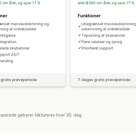
Generering af PDF-filer
Udskriv og e
50 om året, og spar 17 %
eller $390 om året, og spar 17 %
Fortløbende nummerering
oner
Funktioner
ænset masseudskrivning og
Ubegrænset masseudskrivnin
vning af ordrekladder
udskrivning af ordrekladder
itagelse
Tilpasning af skabeloner
tegration
Flere valutaer og sprog
rede skabeloner
Prioriteret support
pport 24/7
branding
gratis prøveperiode
7-dages gratis prøveperiode
aserede gebyrer faktureres hver 30. dag.