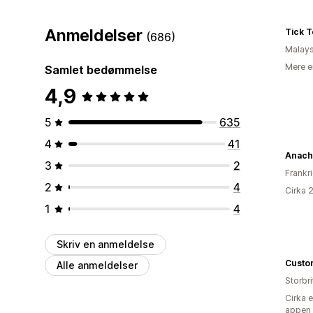
Anmeldelser
Tick 
(686)
Malays
Mere e
Samlet bedømmelse
4,9
5
635
4
41
Anach
3
2
Frankr
2
4
Cirka 
1
4
Skriv en anmeldelse
Custo
Alle anmeldelser
Storbr
Cirka 
appen