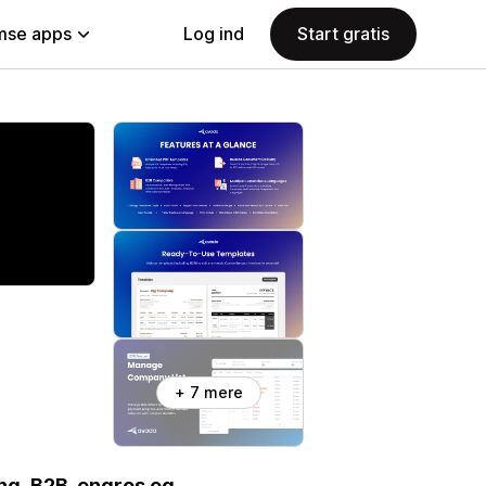
se apps
Log ind
Start gratis
+ 7 mere
ing, B2B-engros og