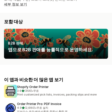
세부 정보 보기
포함 대상
B2B 판매
앱으로 B2B 판매를 능률적으로 운영하세요.
이 앱과 비슷한 더 많은 앱 보기
Shopify Order Printer
별 5개 중
3.6
(356)
•
무료
총 리뷰 356개
Print customized pick lists, invoices, packing slips and more
Order Printer Pro: PDF Invoice
별 5개 중
4.9
(2,680)
•
무료 설치
총 리뷰 2680개
인보이스·초안·배송서류용 주문서 출력 앱