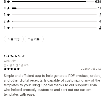
5
635
4
41
3
2
2
4
1
4
리뷰 작성
모든 리뷰
Tick Tech Go
말레이시아
앱 사용 기간 5년 초과
2026년 7월 21일
Simple and efficient app to help generate PDF invoices, orders,
and other digital receipts. Is capable of customizing any of the
templates to your liking. Special thanks to our support Olivia
who helped promptly customize and sort out our custom
templates with ease.