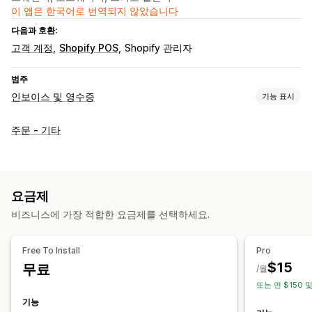
이 앱은 한국어로 번역되지 않았습니다
다음과 호환:
고객 계정
Shopify POS
Shopify 관리자
범주
인보이스 및 영수증
기능 표시
문서 유형
주문 - 기타
인보이스
수령
견적
발주 주문
주문 확인
배송 노트
사용자 지정 문서
패킹 슬립
배송 레이블
환불
반품
맞춤 설정
요금제
색상 및 글꼴
브랜딩
필드
인보이스 번호
발신자 이메일
비즈니스에 가장 적합한 요금제를 선택하세요.
세금 계산
템플릿
바코드
로고
여러 통화
여러 언어
Free To Install
Pro
파일 관리
$15
무료
/월
대량 다운로드
파일 이름 지정
이메일 자동화
PDF 생성
또는 연 $150 및
인쇄 및 내보내기
보고서
데이터 보안
순차적 번호 매기기
기능