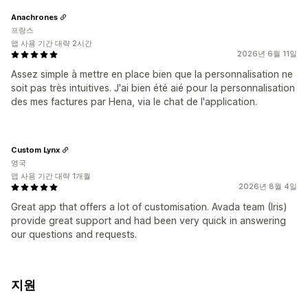
Anachrones
프랑스
앱 사용 기간 대략 2시간
2026년 6월 11일
Assez simple à mettre en place bien que la personnalisation ne
soit pas très intuitives. J'ai bien été aié pour la personnalisation
des mes factures par Hena, via le chat de l'application.
Custom Lynx
영국
앱 사용 기간 대략 1개월
2026년 8월 4일
Great app that offers a lot of customisation. Avada team (Iris)
provide great support and had been very quick in answering
our questions and requests.
지원