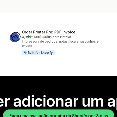
Order Printer Pro: PDF Invoice
de 5 estrelas
4,9
(2.680)
•
Grátis para instalar
2680 avaliações ao todo
Impressora de pedidos: notas fiscais, rascunhos e
envios
Built for Shopify
r adicionar um 
Faça uma avaliação gratuita da Shopify por 3 dias