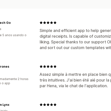
Tech Go
a
Simple and efficient app to help gener
e 5 anos usando o
digital receipts. Is capable of customi
liking. Special thanks to our support 
and sort out our custom templates wit
rones
Assez simple à mettre en place bien qu
imadamente 2 horas
très intuitives. J'ai bien été aié pour 
o o app
par Hena, via le chat de l'application.
m Lynx
Unido