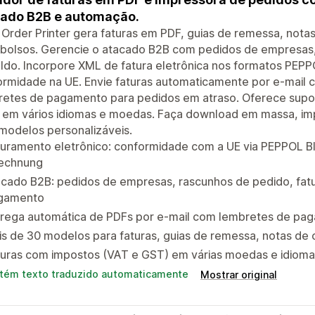
ado B2B e automação.
Order Printer gera faturas em PDF, guias de remessa, nota
bolsos. Gerencie o atacado B2B com pedidos de empresas,
ldo. Incorpore XML de fatura eletrônica nos formatos PEP
ormidade na UE. Envie faturas automaticamente por e-mai
retes de pagamento para pedidos em atraso. Oferece supor
em vários idiomas e moedas. Faça download em massa, impr
modelos personalizáveis.
uramento eletrônico: conformidade com a UE via PEPPOL BI
echnung
acado B2B: pedidos de empresas, rascunhos de pedido, fat
gamento
trega automática de PDFs por e-mail com lembretes de pag
s de 30 modelos para faturas, guias de remessa, notas de
turas com impostos (VAT e GST) em várias moedas e idiom
tém texto traduzido automaticamente
Mostrar original