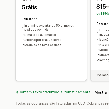
Grátis
Pro
$15
Grátis
/
ou $150/
Recursos
Recurs
Imprimir e exportar os 50 primeiros
pedidos por mês
Impres
massa 
E-mails de automação
Isençã
Suporte por chat 24 horas
Integr
Modelos de tema básicos
Model
Suport
Remoç
Avaliaçã
Contém texto traduzido automaticamente
Mostrar 
Todas as cobranças são faturadas em USD. Cobranças reco