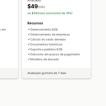
Atacado
e arquivos
Automação de e-mails
$49
/mês
ação
Relatórios
ou $482/ano (economia de 18%)
quencial
Recursos
os em
Gerenciamento B2B:
Gerenciamento de empresas
Cálculo do saldo devedor
Documentos históricos
Suporte a pedidos B2B:
Desconto em prazos de pagamento
Modelos de atacado
Avaliação gratuita de 7 dias