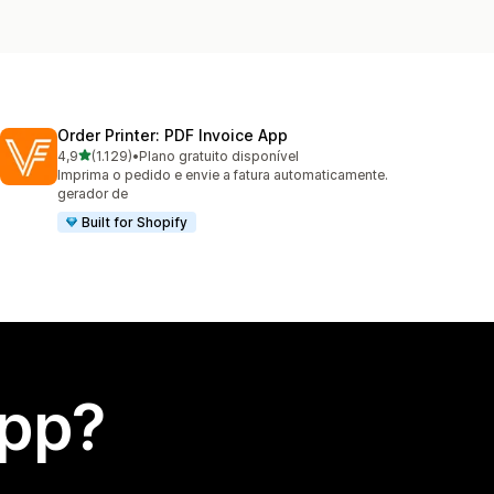
Order Printer: PDF Invoice App
de 5 estrelas
4,9
(1.129)
•
Plano gratuito disponível
1129 avaliações ao todo
Imprima o pedido e envie a fatura automaticamente.
gerador de
Built for Shopify
app?