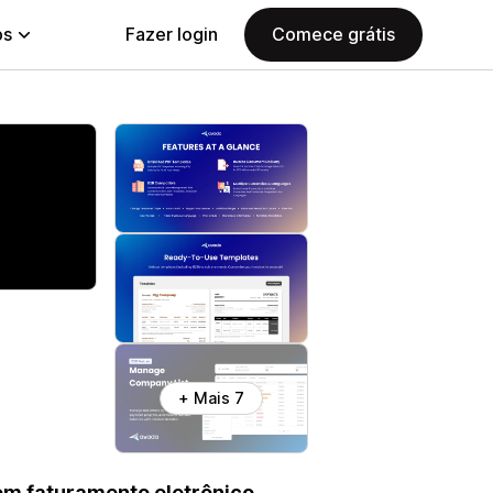
ps
Fazer login
Comece grátis
+ Mais 7
om faturamento eletrônico,