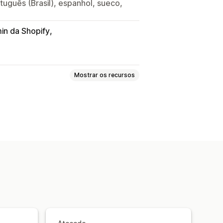
rtuguês (Brasil), espanhol, sueco,
in da Shopify
Mostrar os recursos
ascunhos de pedido
entrega
Documentos alfandegários
Reembolsos
Devoluções
ros das faturas
to
Modelos
Códigos de barras
idiomas