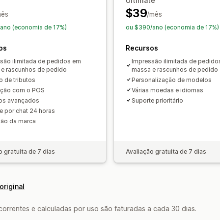
Ultimate
Download em massa
Nomenclatura d
$39
mês
/mês
Geração de PDF
Impressão e export
ano (economia de 17%)
ou $390/ano (economia de 17%)
Segurança dos dados
Numeração se
os
Recursos
são ilimitada de pedidos em
Impressão ilimitada de pedid
e rascunhos de pedido
massa e rascunhos de pedido
o de tributos
Personalização de modelos
ação com o POS
Várias moedas e idiomas
os avançados
Suporte prioritário
e por chat 24 horas
ão da marca
o gratuita de 7 dias
Avaliação gratuita de 7 dias
original
rrentes e calculadas por uso são faturadas a cada 30 dias.