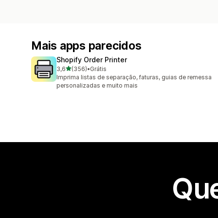
Mais apps parecidos
Shopify Order Printer
de 5 estrelas
3,6
(356)
•
Grátis
356 avaliações ao todo
Imprima listas de separação, faturas, guias de remessa
personalizadas e muito mais
Que