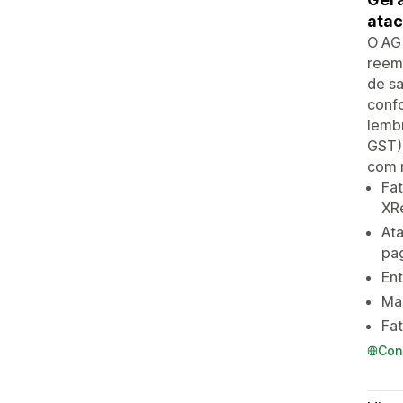
atac
O AG 
reem
de sa
conf
lemb
GST) 
com 
Fat
XR
At
pa
En
Mai
Fa
Con