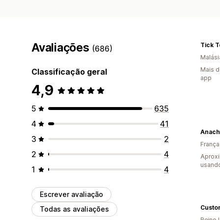
Avaliações
Tick 
(686)
Malási
Mais d
Classificação geral
app
4,9
5
635
4
41
Anach
3
2
França
2
4
Aprox
usand
1
4
Escrever avaliação
Custo
Todas as avaliações
Reino 