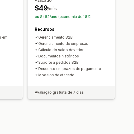
Atacado
e arquivos
Automação de e-mails
$49
/mês
ação
Relatórios
ou $482/ano (economia de 18%)
quencial
Recursos
os em
Gerenciamento B2B:
Gerenciamento de empresas
Cálculo do saldo devedor
Documentos históricos
Suporte a pedidos B2B:
Desconto em prazos de pagamento
Modelos de atacado
Avaliação gratuita de 7 dias