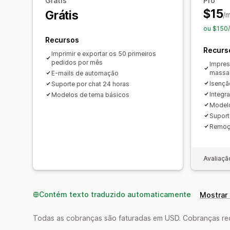
Grátis
Pro
$15
Grátis
/
ou $150/
Recursos
Recurs
Imprimir e exportar os 50 primeiros
pedidos por mês
Impres
massa 
E-mails de automação
Isençã
Suporte por chat 24 horas
Integr
Modelos de tema básicos
Model
Suport
Remoç
Avaliaçã
Contém texto traduzido automaticamente
Mostrar 
Todas as cobranças são faturadas em USD. Cobranças reco