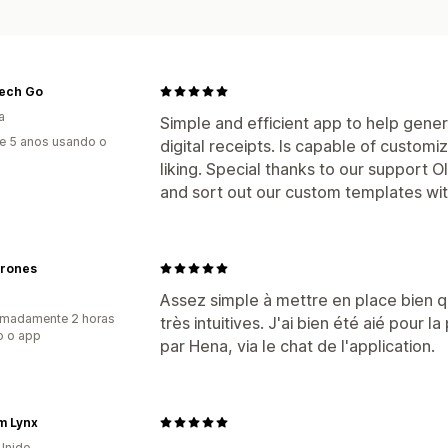
Tech Go
a
Simple and efficient app to help gener
e 5 anos usando o
digital receipts. Is capable of customi
liking. Special thanks to our support 
and sort out our custom templates wit
rones
Assez simple à mettre en place bien qu
imadamente 2 horas
très intuitives. J'ai bien été aié pour 
o o app
par Hena, via le chat de l'application.
m Lynx
Unido