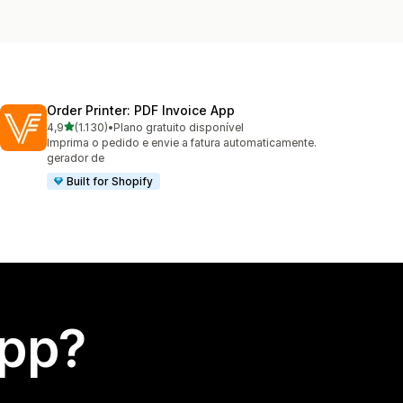
Order Printer: PDF Invoice App
de 5 estrelas
4,9
(1.130)
•
Plano gratuito disponível
1130 avaliações ao todo
Imprima o pedido e envie a fatura automaticamente.
gerador de
Built for Shopify
app?