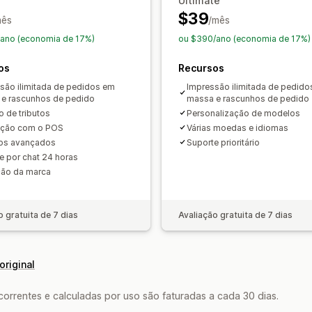
Ultimate
Download em massa
Nomenclatura d
$39
mês
/mês
Geração de PDF
Impressão e export
ano (economia de 17%)
ou $390/ano (economia de 17%)
Segurança dos dados
Numeração se
os
Recursos
são ilimitada de pedidos em
Impressão ilimitada de pedid
e rascunhos de pedido
massa e rascunhos de pedido
o de tributos
Personalização de modelos
ação com o POS
Várias moedas e idiomas
os avançados
Suporte prioritário
e por chat 24 horas
ão da marca
o gratuita de 7 dias
Avaliação gratuita de 7 dias
original
rrentes e calculadas por uso são faturadas a cada 30 dias.