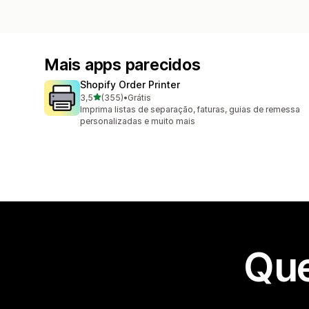
Mais apps parecidos
Shopify Order Printer
de 5 estrelas
3,5
(355)
•
Grátis
355 avaliações ao todo
Imprima listas de separação, faturas, guias de remessa
personalizadas e muito mais
Que