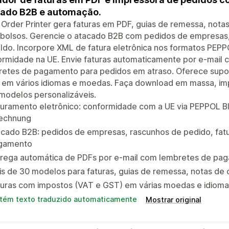
ado B2B e automação.
Order Printer gera faturas em PDF, guias de remessa, nota
bolsos. Gerencie o atacado B2B com pedidos de empresas,
ldo. Incorpore XML de fatura eletrônica nos formatos PEP
ormidade na UE. Envie faturas automaticamente por e-mai
retes de pagamento para pedidos em atraso. Oferece supor
em vários idiomas e moedas. Faça download em massa, impr
modelos personalizáveis.
uramento eletrônico: conformidade com a UE via PEPPOL BI
echnung
acado B2B: pedidos de empresas, rascunhos de pedido, fat
gamento
trega automática de PDFs por e-mail com lembretes de pag
s de 30 modelos para faturas, guias de remessa, notas de
turas com impostos (VAT e GST) em várias moedas e idiom
tém texto traduzido automaticamente
Mostrar original