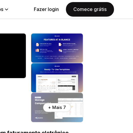
ps
Fazer login
Comece grátis
+ Mais 7
om faturamento eletrônico,