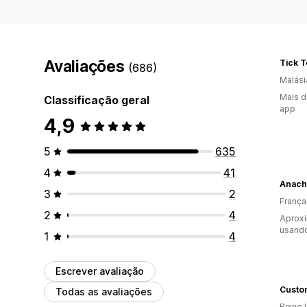
Avaliações
Tick 
(686)
Malási
Mais d
Classificação geral
app
4,9
5
635
4
41
Anach
3
2
França
2
4
Aprox
usand
1
4
Escrever avaliação
Custo
Todas as avaliações
Reino 