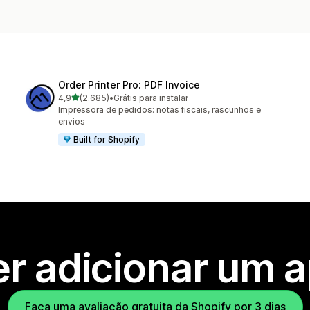
Order Printer Pro: PDF Invoice
de 5 estrelas
4,9
(2.685)
•
Grátis para instalar
2685 avaliações ao todo
Impressora de pedidos: notas fiscais, rascunhos e
envios
Built for Shopify
r adicionar um 
Faça uma avaliação gratuita da Shopify por 3 dias