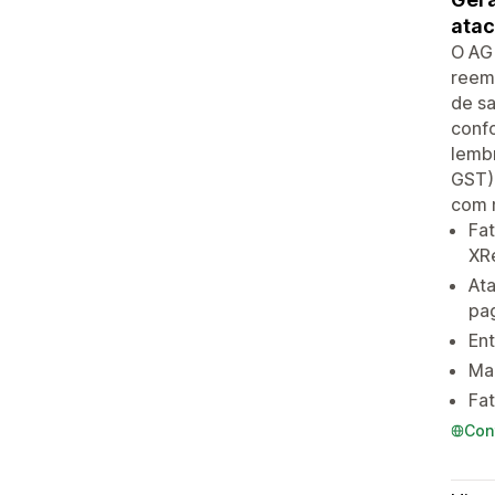
atac
O AG 
reem
de sa
conf
lemb
GST) 
com 
Fat
XR
At
pa
En
Mai
Fa
Con