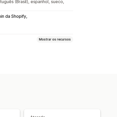
rtuguês (Brasil), espanhol, sueco,
in da Shopify
Mostrar os recursos
ascunhos de pedido
entrega
Documentos alfandegários
Reembolsos
Devoluções
ros das faturas
to
Modelos
Códigos de barras
idiomas