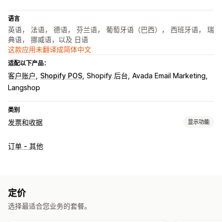
语言
英语， 法语， 德语， 芬兰语， 葡萄牙语（巴西）， 西班牙语， 瑞
典语， 挪威语，以及 日语
这款应用未翻译成简体中文
适配以下产品：
客户账户
Shopify POS
Shopify 后台
Avada Email Marketing
Langshop
类别
发票和收据
显示功能
文件类型
订单 - 其他
发票
收据
报价
草稿订单
订单确认
配送备注
海关文件
装箱单
发货标签
退款
退货
自定义
定价
颜色和字体
品牌营销
字段
发票号码
发件人邮箱
税款计算
选择最适合您业务的套餐。
模板
条码
Logo
多币种
多语言