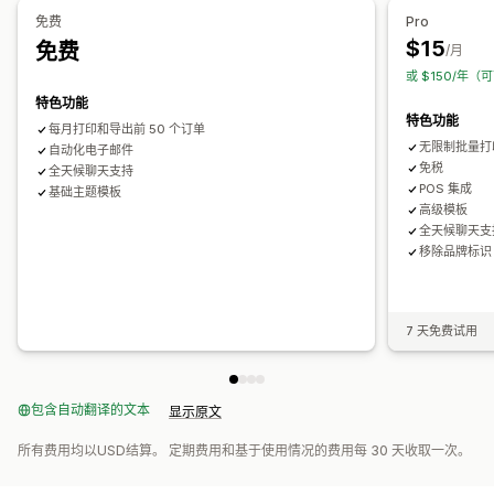
免费
Pro
文件管理
$15
免费
/月
批量下载
文件命名
电子邮件自动化
PDF 生成
打印和导出
报告
或 $150/年（可
数据安全性
顺序编号
特色功能
特色功能
每月打印和导出前 50 个订单
无限制批量打
自动化电子邮件
免税
全天候聊天支持
POS 集成
基础主题模板
高级模板
全天候聊天支
移除品牌标识
7 天免费试用
包含自动翻译的文本
显示原文
所有费用均以USD结算。 定期费用和基于使用情况的费用每 30 天收取一次。