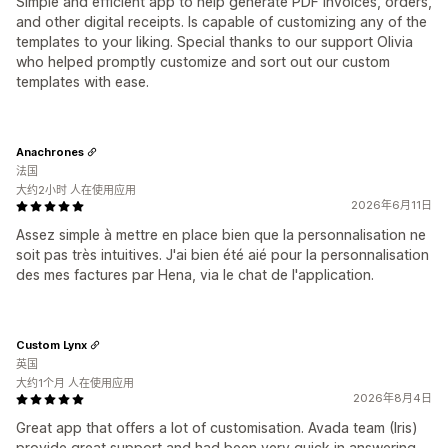
Simple and efficient app to help generate PDF invoices, orders,
and other digital receipts. Is capable of customizing any of the
templates to your liking. Special thanks to our support Olivia
who helped promptly customize and sort out our custom
templates with ease.
Anachrones
法国
大约2小时 人在使用应用
2026年6月11日
Assez simple à mettre en place bien que la personnalisation ne
soit pas très intuitives. J'ai bien été aié pour la personnalisation
des mes factures par Hena, via le chat de l'application.
Custom Lynx
英国
大约1个月 人在使用应用
2026年8月4日
Great app that offers a lot of customisation. Avada team (Iris)
provide great support and had been very quick in answering