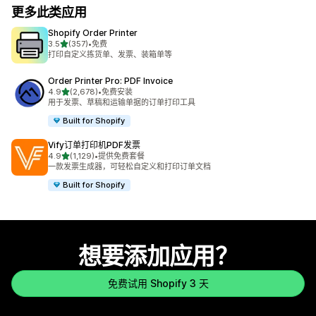
更多此类应用
Shopify Order Printer
星（满分 5 星）
3.5
(357)
•
免费
总共 357 条评论
打印自定义拣货单、发票、装箱单等
Order Printer Pro: PDF Invoice
星（满分 5 星）
4.9
(2,678)
•
免费安装
总共 2678 条评论
用于发票、草稿和运输单据的订单打印工具
Built for Shopify
Vify订单打印机PDF发票
星（满分 5 星）
4.9
(1,129)
•
提供免费套餐
总共 1129 条评论
一款发票生成器，可轻松自定义和打印订单文档
Built for Shopify
想要添加应用？
免费试用 Shopify 3 天