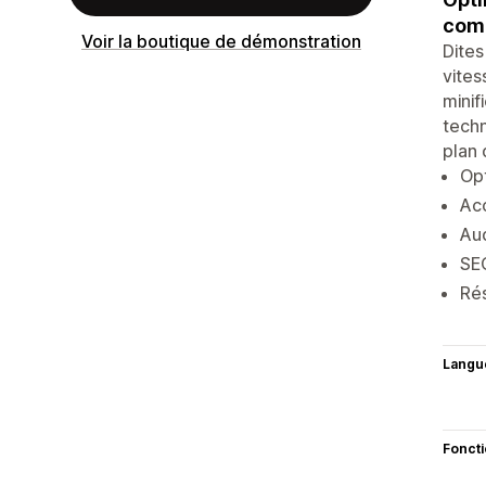
com
Voir la boutique de démonstration
Dites
vite
minif
techn
plan 
Op
Ac
Aud
SEO
Rés
Langu
Fonct