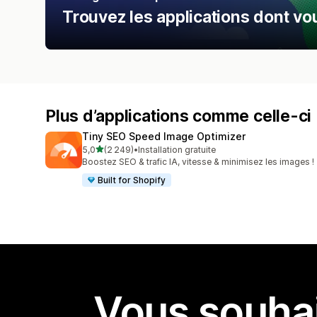
Trouvez les applications dont vo
Plus d’applications comme celle-ci
Tiny SEO Speed Image Optimizer
étoile(s) sur 5
5,0
(2 249)
•
Installation gratuite
2249 avis au total
Boostez SEO & trafic IA, vitesse & minimisez les images !
Built for Shopify
Vous souhai