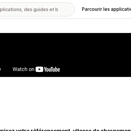
Parcourir les applicat
ie d’images vedette
misez votre référencement, vitesse de chargemen