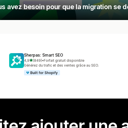
us avez besoin pour que la migration se d
Sherpas: Smart SEO
étoile(s) sur 5
4,9
(849)
•
Forfait gratuit disponible
849 avis au total
Générez du trafic et des ventes grâce au SEO.
Built for Shopify
tez ajouter une a