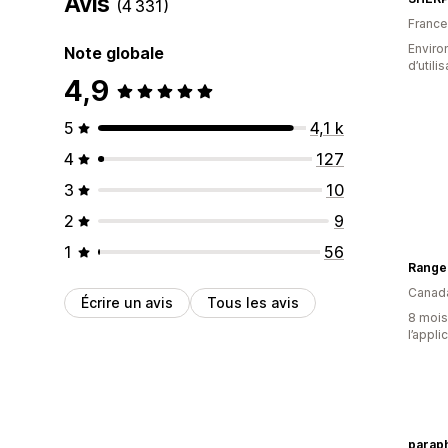
Avis
(4 331)
France
Enviro
Note globale
d’utili
4,9
5
4,1 k
4
127
3
10
2
9
1
56
Range
Canad
Écrire un avis
Tous les avis
8 mois 
l’appli