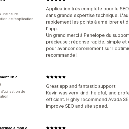
Application très complète pour le SE
n une heure
sans grande expertise technique. L'au
sation de l’application
rapidement les points à améliorer et d
l'app.
Un grand merci à Penelope du support c
précieuse : réponse rapide, simple et e
pour avancer sereinement sur l'optimi
recommande !
ment Chic
a
Great app and fantastic support
d’utilisation de
Kevin was very kind, helpful, and pro
cation
efficient. Highly recommend Avada SEO
improve SEO and site speed.
parapharmacie mon coin santé