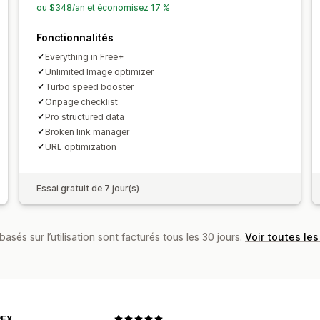
Analyses de mots-clés
Analyses de l
ou $348/an et économisez 17 %
Trafic du site web
Fonctionnalités
Everything in Free+
Unlimited Image optimizer
Turbo speed booster
Onpage checklist
Pro structured data
Broken link manager
URL optimization
Essai gratuit de 7 jour(s)
basés sur l’utilisation sont facturés tous les 30 jours.
Voir toutes les
PEX