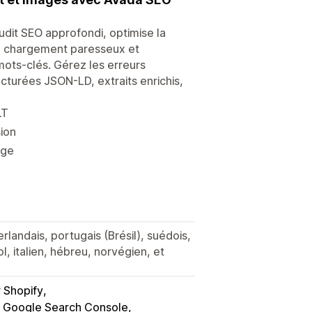
dit SEO approfondi, optimise la
, chargement paresseux et
 mots-clés. Gérez les erreurs
ucturées JSON-LD, extraits enrichis,
LT
ion
age
erlandais, portugais (Brésil), suédois,
l, italien, hébreu, norvégien, et
r Shopify
 Google Search Console