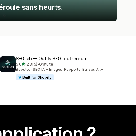
éroule sans heurts.
SEOLab — Outils SEO tout‑en‑un
étoile(s) sur 5
5,0
(2 315)
•
Gratuite
2315 avis au total
Boosteur SEO IA + Images, Rapports, Balises Alt+
Built for Shopify
pplication ?