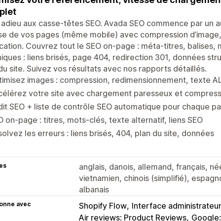
plet
 adieu aux casse-têtes SEO. Avada SEO commence par un au
sse de vos pages (même mobile) avec compression d’image
ication. Couvrez tout le SEO on-page : méta-titres, balises,
iques : liens brisés, page 404, redirection 301, données str
du site. Suivez vos résultats avec nos rapports détaillés.
timisez images : compression, redimensionnement, texte A
célérez votre site avec chargement paresseux et compress
it SEO + liste de contrôle SEO automatique pour chaque p
 on-page : titres, mots-clés, texte alternatif, liens SEO
olvez les erreurs : liens brisés, 404, plan du site, données
es
anglais, danois, allemand, français, né
vietnamien, chinois (simplifié), espagno
albanais
ionne avec
Shopify Flow
Interface administrateu
Air reviews: Product Reviews
Google: