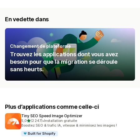
En vedette dans
Changement de plateforme
Trouvez les applications dont vous avez
besoin pour que la migration se déroule
sans heurts.
Plus d’applications comme celle-ci
Tiny SEO Speed Image Optimizer
étoile(s) sur 5
5,0
(2 247)
•
Installation gratuite
2247 avis au total
Boostez SEO & trafic IA, vitesse & minimisez les images !
Built for Shopify