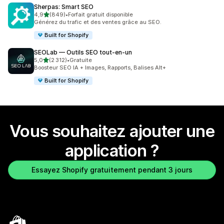
Sherpas: Smart SEO
étoile(s) sur 5
4,9
(849)
•
Forfait gratuit disponible
849 avis au total
Générez du trafic et des ventes grâce au SEO.
Built for Shopify
SEOLab — Outils SEO tout‑en‑un
étoile(s) sur 5
5,0
(2 312)
•
Gratuite
2312 avis au total
Boosteur SEO IA + Images, Rapports, Balises Alt+
Built for Shopify
Vous souhaitez ajouter une
application ?
Essayez Shopify gratuitement pendant 3 jours