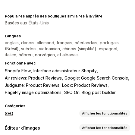
Populaires auprès des boutiques similaires à la vôtre
Basées aux États-Unis
Langues
anglais, danois, allemand, français, néerlandais, portugais
(Brésil), suédois, vietnamien, chinois (simplifié), espagnol,
italien, hébreu, norvégien, et albanais
Fonctionne avec
Shopify Flow
Interface administrateur Shopify
Air reviews: Product Reviews
Google: Google Search Console
Judge.me: Product Reviews
Loox: Product Reviews
PageFly image optimizations
SEO On: Blog post builder
Catégories
SEO
Afficher les fonctionnalités
Outils SEO
Éditeur d’images
Afficher les fonctionnalités
Compression d’images
Redimensionnement d’images