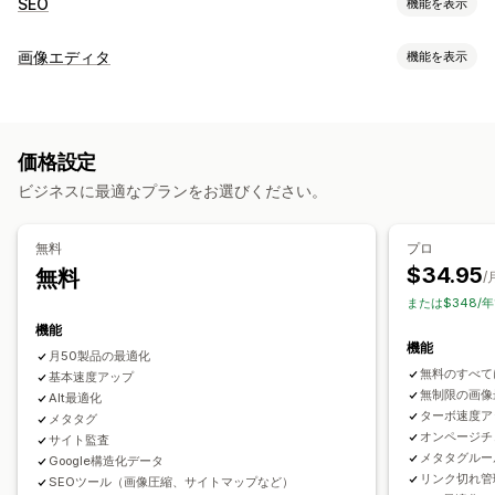
SEO
機能を表示
SEOツール
画像エディタ
機能を表示
画像の圧縮
画像のサイズ変更
代替テキスト
ファイル名の指定
画像の最適化
事前読み込み
遅延読み込み
リンク切れ
リダイレクト
自動最適化
画像の圧縮
品質管理
SEO
代替テキスト
AI生成
404ページ
パンくず
サイトマップ
ページのインデックス付け
価格設定
メタタグ
リッチスニペット
JSON-LD
スキーマ
一括編集
一括編集
ビジネスに最適なプランをお選びください。
AI生成
ローカルSEO
URLの最適化
画像の最適化
代替テキスト
ファイル名
フォーマット変換
ダウンロード
スピード最適化
コンテンツの最適化
メタデータの最適化
ファイルのアップロード
圧縮
サイズ変更
無料
プロ
テーマの最適化
$34.95
無料
/
パフォーマンスのモニタリング
または$348/年
SEOスコア
監査
レポート
インサイトとヒント
分析
競合分析
機能
機能
キーワード分析
スピード分析
コンテンツ分析
月50製品の最適化
無料のすべて
基本速度アップ
ウェブサイトトラフィック
無制限の画像
Alt最適化
ターボ速度ア
メタタグ
オンページチ
サイト監査
メタタグルー
Google構造化データ
リンク切れ管
SEOツール（画像圧縮、サイトマップなど）