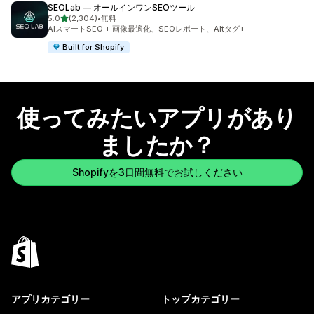
SEOLab — オールインワンSEOツール
5つ星中
5.0
(2,304)
•
無料
合計レビュー数：2304件
AIスマートSEO + 画像最適化、SEOレポート、Altタグ+
Built for Shopify
使ってみたいアプリがあり
ましたか？
Shopifyを3日間無料でお試しください
アプリカテゴリー
トップカテゴリー