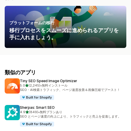
プラットフォームの移行
移行プロセスをスムーズに進められるアプリを
手に入れましょう。
類似のアプリ
Tiny SEO Speed Image Optimizer
5つ星中
5.0
(2,245)
•
無料インストール
合計レビュー数：2245件
SEO・AI検索トラフィック、ページ速度改善＆画像圧縮でブースト！
Built for Shopify
Sherpas: Smart SEO
5つ星中
4.9
(849)
•
無料プランあり
合計レビュー数：849件
SEO とページ速度の向上により、トラフィックと売上を促進します。
Built for Shopify