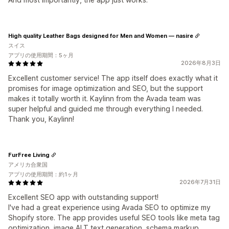
High quality Leather Bags designed for Men and Women — nasire
スイス
アプリの使用期間：5ヶ月
2026年8月3日
Excellent customer service! The app itself does exactly what it
promises for image optimization and SEO, but the support
makes it totally worth it. Kaylinn from the Avada team was
super helpful and guided me through everything I needed.
Thank you, Kaylinn!
FurFree Living
アメリカ合衆国
アプリの使用期間：約1ヶ月
2026年7月31日
Excellent SEO app with outstanding support!
I've had a great experience using Avada SEO to optimize my
Shopify store. The app provides useful SEO tools like meta tag
optimization, image ALT text generation, schema markup,