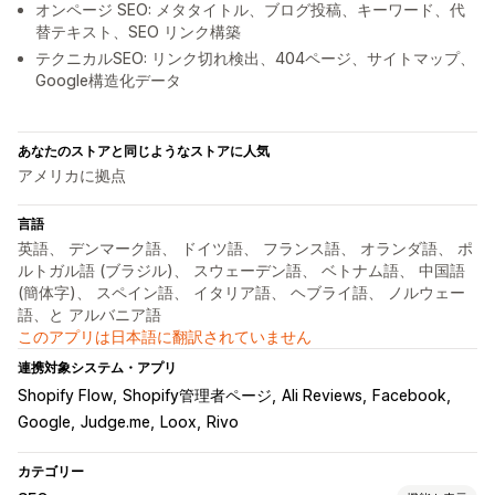
オンページ SEO: メタタイトル、ブログ投稿、キーワード、代
替テキスト、SEO リンク構築
テクニカルSEO: リンク切れ検出、404ページ、サイトマップ、
Google構造化データ
あなたのストアと同じようなストアに人気
アメリカに拠点
言語
英語、 デンマーク語、 ドイツ語、 フランス語、 オランダ語、 ポ
ルトガル語 (ブラジル)、 スウェーデン語、 ベトナム語、 中国語
(簡体字)、 スペイン語、 イタリア語、 ヘブライ語、 ノルウェー
語、と アルバニア語
このアプリは日本語に翻訳されていません
連携対象システム・アプリ
Shopify Flow
Shopify管理者ページ
Ali Reviews
Facebook
Google
Judge.me
Loox
Rivo
カテゴリー