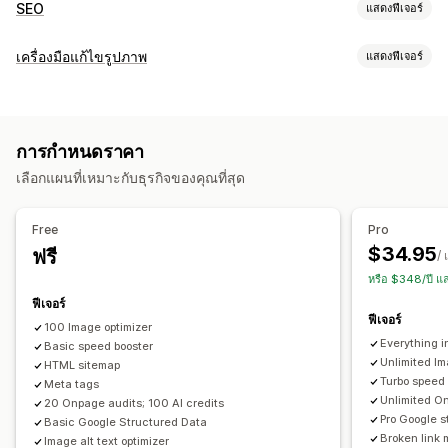
SEO
แสดงฟีเจอร์
เครื่องมือ SEO
เครื่องมือแก้ไขรูปภาพ
แสดงฟีเจอร์
การบีบอัดภาพ
การปรับขนาดภาพ
ข้อความแสดงแทน
การเพิ่มประสิทธิภาพรูปภาพ
การตั้งชื่อไฟล์
การโหลดล่วงหน้า
การโหลดแบบ Lazy
ลิงก์เสีย
การเพิ่มประสิทธิภาพอัตโนมัติ
การบีบอัดภาพ
การควบคุมคุณภาพ
การเปลี่ยนเส้นทาง
หน้า 404
ร่องรอยเส้นทาง
แผนผังเว็บไซต์
การกำหนดราคา
SEO
ข้อความแสดงแทน
การสร้างด้วย AI
การจัดทำดัชนีหน้าเว็บ
เมตาแท็ก
ส่วนย่อยแบบสมบูรณ์
JSON-LD
เลือกแผนที่เหมาะกับธุรกิจของคุณที่สุด
สคีมา
การแก้ไขจำนวนมาก
การสร้างด้วย AI
SEO ในพื้นที่
การแก้ไขจำนวนมาก
การเพิ่มประสิทธิภาพ URL
การเพิ่มประสิทธิภาพรูปภาพ
ข้อความแสดงแทน
ชื่อไฟล์
การแปลงรูปแบบ
ดาวน์โหลด
Free
Pro
การปรับความเร็วให้เหมาะสม
การเพิ่มประสิทธิภาพเนื้อหา
การอัปโหลดไฟล์
การบีบอัด
การปรับขนาด
$34.95
ฟรี
/ 
การเพิ่มประสิทธิภาพ Metadata
การเพิ่มประสิทธิภาพธีม
หรือ $348/ปี แ
การเฝ้าติดตามประสิทธิภาพ
ฟีเจอร์
ฟีเจอร์
คะแนน SEO
การตรวจสอบ
การรายงาน
ข้อมูลเชิงลึกและเคล็ดลับ
100 Image optimizer
Everything i
Basic speed booster
การวิเคราะห์
การวิเคราะห์คู่แข่ง
การวิเคราะห์คำสำคัญ
Unlimited Im
HTML sitemap
การวิเคราะห์ความเร็ว
การวิเคราะห์เนื้อหา
ยอดเข้าชมเว็บไซต์
Turbo speed
Meta tags
Unlimited On
20 Onpage audits; 100 AI credits
Pro Google s
Basic Google Structured Data
Broken link 
Image alt text optimizer