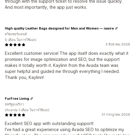
through with the support ticket to resolve the issue quickly.
And most importantly, the app just works.
High quality Leather Bags designed for Men and Women — nasire
สวิตเซอร์แลนด์
5 เดือน ในการใช้แอป
3 สิงหาคม 2026
Excellent customer service! The app itself does exactly what it
promises for image optimization and SEO, but the support
makes it totally worth it. Kaylinn from the Avada team was
super helpful and guided me through everything I needed.
Thank you, Kaylinn!
FurFree Living
สหรัฐอเมริกา
ประมาณ 1 เดือน ในการใช้แอป
31 กรกฎาคม 2026
Excellent SEO app with outstanding support!
I've had a great experience using Avada SEO to optimize my