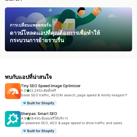
การเปลี่ยนแพลตฟอร์ม
ดาวน์โหลดแอปที่คุณต้องการเพื่อทำให้
กระบวนการย้ายราบรื่น
พบกับแอปที่น่าสนใจ
Tiny SEO Speed Image Optimizer
เต็ม 5 ดาว
5.0
(2,245)
•
ติดตั้งฟรี
ทั้งหมด 2245 รีวิว
Boost SEO traffic, AEO/AI search, page speed & minify images!↑
Built for Shopify
Sherpas: Smart SEO
เต็ม 5 ดาว
4.9
(849)
•
มีแผนฟรีให้บริการ
ทั้งหมด 849 รีวิว
AI-powered SEO, AEO & page speed to drive traffic and sales.
Built for Shopify