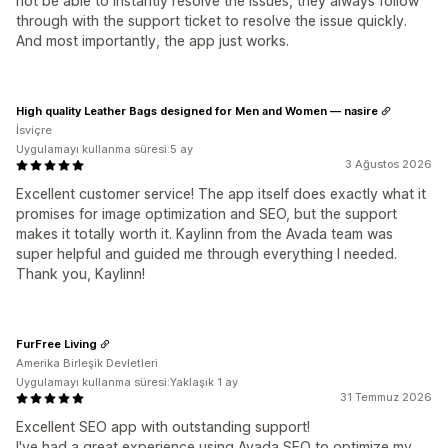
not be able to instantly resolve the issues, they always follow
through with the support ticket to resolve the issue quickly.
And most importantly, the app just works.
High quality Leather Bags designed for Men and Women — nasire
İsviçre
Uygulamayı kullanma süresi:5 ay
3 Ağustos 2026
Excellent customer service! The app itself does exactly what it
promises for image optimization and SEO, but the support
makes it totally worth it. Kaylinn from the Avada team was
super helpful and guided me through everything I needed.
Thank you, Kaylinn!
FurFree Living
Amerika Birleşik Devletleri
Uygulamayı kullanma süresi:Yaklaşık 1 ay
31 Temmuz 2026
Excellent SEO app with outstanding support!
I've had a great experience using Avada SEO to optimize my