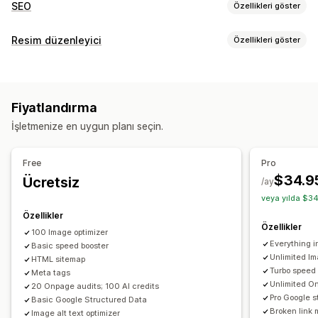
SEO
Özellikleri göster
SEO araçları
Resim düzenleyici
Özellikleri göster
Görsel sıkıştırma
Görsel yeniden boyutlandırma
Görsel optimizasyonu
ALT metin
Dosya adlandırma
Ön yükleme
Otomatik optimizasyon
Görsel sıkıştırma
Kalite kontrolü
Tembel yükleme
Bozuk bağlantılar
Fiyatlandırma
SEO
Alternatif metin
Yapay zeka üretimi
Yeniden Yönlendirmeler
404 sayfaları
İçerik haritaları
İşletmenize en uygun planı seçin.
Site haritaları
Sayfa indeksleme
Meta etiketler
Toplu düzenleme
Zengin sonuçlar
JSON-LD
Şemalar
Toplu düzenleme
Alternatif metin
Dosya adları
Biçim dönüştürme
İndirme
Free
Pro
Yapay zeka üretimi
Yerel SEO
URL optimizasyonu
Dosya yükleme
Sıkıştırma
Yeniden boyutlandırma
$34.9
Ücretsiz
/ay
Görsel optimizasyonu
Hız optimizasyonu
veya yılda $34
İçerik optimizasyonu
Meta veri optimizasyonu
Özellikler
Tema optimizasyonu
Özellikler
100 Image optimizer
Everything i
Basic speed booster
Performansı izleme
Unlimited Im
HTML sitemap
SEO puanı
Denetimler
Raporlama
Bilgiler ve ipuçları
Turbo speed
Meta tags
Unlimited On
Analizler
Rakip analizi
Anahtar sözcük analizi
Hız analizi
20 Onpage audits; 100 AI credits
Pro Google s
Basic Google Structured Data
İçerik analizi
Web sitesi trafiği
Broken link 
Image alt text optimizer