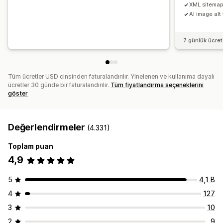
XML sitemap 
AI image alt 
7 günlük ücre
Tüm ücretler USD cinsinden faturalandırılır. Yinelenen ve kullanıma dayalı
ücretler 30 günde bir faturalandırılır.
Tüm fiyatlandırma seçeneklerini
göster
Değerlendirmeler
(4.331)
Toplam puan
4,9
5
4,1 B
4
127
3
10
2
9