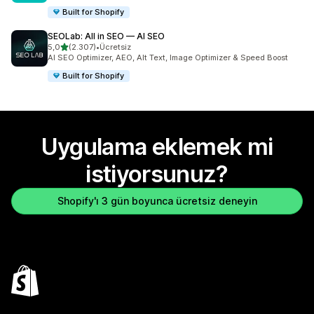
Built for Shopify
SEOLab: All in SEO — AI SEO
5 yıldız üzerinden
5,0
(2.307)
•
Ücretsiz
toplam 2307 değerlendirme
AI SEO Optimizer, AEO, Alt Text, Image Optimizer & Speed Boost
Built for Shopify
Uygulama eklemek mi
istiyorsunuz?
Shopify'ı 3 gün boyunca ücretsiz deneyin