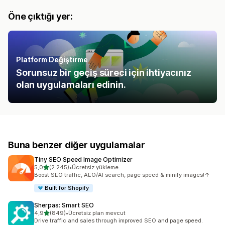
Öne çıktığı yer:
Platform Değiştirme
Sorunsuz bir geçiş süreci için ihtiyacınız
olan uygulamaları edinin.
Buna benzer diğer uygulamalar
Tiny SEO Speed Image Optimizer
5 yıldız üzerinden
5,0
(2.245)
•
Ücretsiz yükleme
toplam 2245 değerlendirme
Boost SEO traffic, AEO/AI search, page speed & minify images!↑
Built for Shopify
Sherpas: Smart SEO
5 yıldız üzerinden
4,9
(849)
•
Ücretsiz plan mevcut
toplam 849 değerlendirme
Drive traffic and sales through improved SEO and page speed.