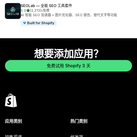
SEOLab — 全能 SEO 工具套件
星（满分 5 星）
5.0
(2,313)
•
免费
总共 2313 条评论
AI 智能 SEO 加速器 + 图片优化器、SEO 报告、替代文字等功能
Built for Shopify
想要添加应用？
免费试用 Shopify 3 天
应用类别
热门类别
销售渠道
代发货