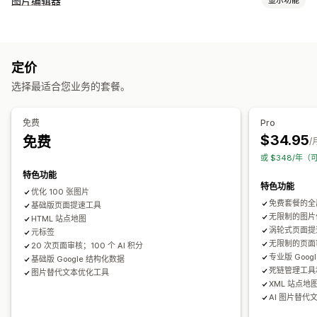
图片编辑器
图片压缩
图片尺寸调整
替代文本
文件命名
预加载
延迟加载
图片优化
失效的链接
重定向
404 页面
页面路径
站点地图
页面索引
自动优化
图片压缩
质量控制
SEO
替代文本
AI 生成
元标记
丰富代码片段
JSON-LD
架构
批量编辑
AI 生成
定价
本地 SEO
URL 优化
图片优化
速度优化
内容优化
元数据优化
批量编辑
选择最适合您业务的套餐。
模板优化
替代文本
文件名
格式转换
下载
文件上传
压缩
尺寸调整
监控绩效
免费
Pro
SEO 评分
审核
报告
洞察和技巧
分析
竞争对手分析
$34.95
免费
/
关键字分析
速度分析
内容分析
网站流量
或 $348/年（
特色功能
特色功能
优化 100 张图片
免费套餐的全
基础版页面提速工具
无限制的图片
HTML 站点地图
涡轮式页面提
元标签
无限制的页面审核
20 次页面审核；100 个 AI 积分
专业版 Goog
基础版 Google 结构化数据
死链管理工具和
图片替代文本优化工具
XML 站点地图
AI 图片替代