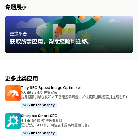
专题展示
更换平台
获取所需应用，帮助您顺利迁移。
更多此类应用
Tiny SEO Speed Image Optimizer
星（满分 5 星）
5.0
(2,247)
•
免费安装
总共 2247 条评论
提升搜索引擎优化和人工智能搜索流量，加快页面加载速度并压缩图片!
Built for Shopify
Sherpas: Smart SEO
星（满分 5 星）
4.9
(849)
•
提供免费套餐
总共 849 条评论
通过改进 SEO 和页面速度来提高流量和销售。
Built for Shopify