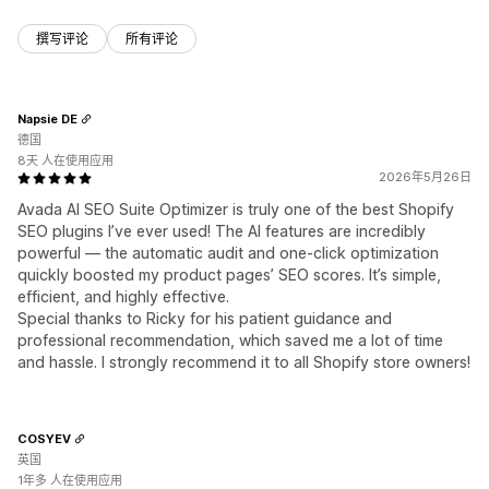
撰写评论
所有评论
Napsie DE
德国
8天 人在使用应用
2026年5月26日
Avada AI SEO Suite Optimizer is truly one of the best Shopify
SEO plugins I’ve ever used! The AI features are incredibly
powerful — the automatic audit and one-click optimization
quickly boosted my product pages’ SEO scores. It’s simple,
efficient, and highly effective.
Special thanks to Ricky for his patient guidance and
professional recommendation, which saved me a lot of time
and hassle. I strongly recommend it to all Shopify store owners!
COSYEV
英国
1年多 人在使用应用