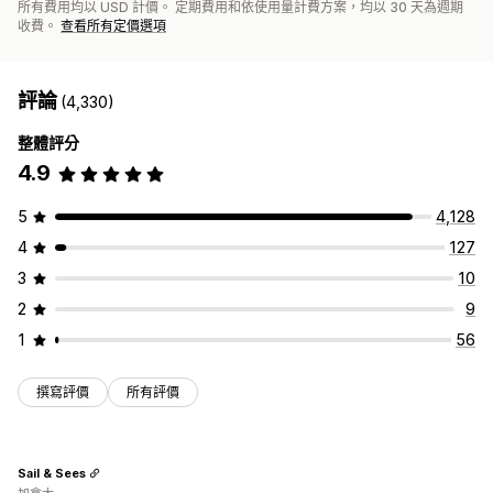
所有費用均以 USD 計價。 定期費用和依使用量計費方案，均以 30 天為週期
收費。
查看所有定價選項
評論
(4,330)
整體評分
4.9
5
4,128
4
127
3
10
2
9
1
56
撰寫評價
所有評價
Sail & Sees