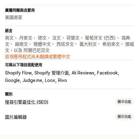
廣獲同類商店愛用
美國商家
語言
英文、 丹麥文、 德文、 法文、 荷蘭文、 葡萄牙文 (巴西)、 瑞典
文、 越南文、 簡體中文、 西班牙文、 義大利文、 希伯來文、 挪威
文，以及 阿爾巴尼亞文
這項應用程式尚未翻譯成繁體中文
可與以下項目搭配使用
Shopify Flow
Shopify 管理介面
Ali Reviews
Facebook
Google
Judge.me
Loox
Rivo
類別
搜尋引擎最佳化 (SEO)
顯示功能
搜尋引擎最佳化 (SEO) 工具
圖片編輯器
顯示功能
壓縮圖片
調整圖片尺寸
替代文字
檔案名稱
預先載入
延遲載入
圖片最佳化
故障連結
重新導向
404 頁面
頁面路徑
網站地圖
網站索引
自動最佳化
壓縮圖片
品管
SEO
替代文字
AI 生成內容