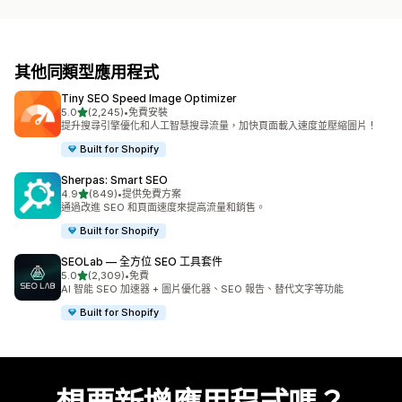
其他同類型應用程式
Tiny SEO Speed Image Optimizer
滿分 5 顆星
5.0
(2,245)
•
免費安裝
共有 2245 則評價
提升搜尋引擎優化和人工智慧搜尋流量，加快頁面載入速度並壓縮圖片！
Built for Shopify
Sherpas: Smart SEO
滿分 5 顆星
4.9
(849)
•
提供免費方案
共有 849 則評價
通過改進 SEO 和頁面速度來提高流量和銷售。
Built for Shopify
SEOLab — 全方位 SEO 工具套件
滿分 5 顆星
5.0
(2,309)
•
免費
共有 2309 則評價
AI 智能 SEO 加速器 + 圖片優化器、SEO 報告、替代文字等功能
Built for Shopify