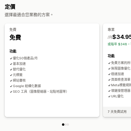
中繼標籤
豐富程式碼片段
JSON-LD
結構化資料
大量編輯
定價
AI 生成內容
本地搜尋引擎最佳化 (SEO)
網址最佳化
圖片最佳化
大量編輯
選擇最適合您業務的方案。
速度最佳化
內容最佳化
中繼資料最佳化
主題最佳化
替代文字
檔案名稱
轉換格式
下載
檔案上傳
壓縮
調整大小
追蹤成效
免費
專業
搜尋引擎最佳化 (SEO) 分數
稽核
報告
深入分析與秘訣
分析
$34.9
免費
/月
競爭者分析
關鍵字分析
速度分析
內容分析
網站流量
或每年 $348，
功能
功能
優化50個產品/月
免費方案的所
基本加速
無限圖像優化
替代優化
極速加速
元標籤
頁面檢查清單
網站審核
Meta標籤規
Google 結構化數據
壞鏈接管理器
SEO 工具（圖像壓縮器、站點地圖等）
URL優化
7 天免費試用