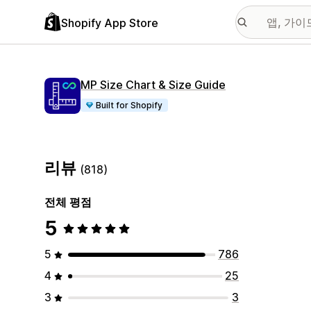
Shopify App Store
MP Size Chart & Size Guide
Built for Shopify
리뷰
(818)
전체 평점
5
5
786
4
25
3
3