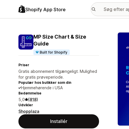
Shopify App Store
Galle
MP Size Chart & Size
Guide
Built for Shopify
Priser
Gratis abonnement tilgængeligt. Mulighed
for gratis prøveperiode.
Populær hos butikker som din
Hjemmehørende i USA
Bedømmelse
5,0
(818)
Udvikler
Shopplaza
Installér