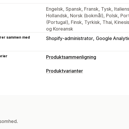
Engelsk, Spansk, Fransk, Tysk, Italien
Hollandsk, Norsk (bokmål), Polsk, Portu
(Portugal), Finsk, Tyrkisk, Thai, Kinesis
og Koreansk
rer sammen med
Shopify-administrator
Google Analyti
rier
Produktsammenligning
Sammenligningsværktøjer
Produktvarianter
Sammenligningstabel
Pop op-vindue
Tilpasning
Varianter
Specifikationer
Anbefaling
Betinget logik
Skrifttyper
Mål
Rull
Anbefalinger med kunstig intelligens
Tilpasset CSS
Tilpasset HTML
Størr
Billeder
Videoer
Analyser
Oversættelse
Import og eksport
Vis
Visningsindstillinger
ksomhed.
Træk og slip-editor
Tabellayout
Til
Tilpassede ikoner
Tilpasset tekst
Sk