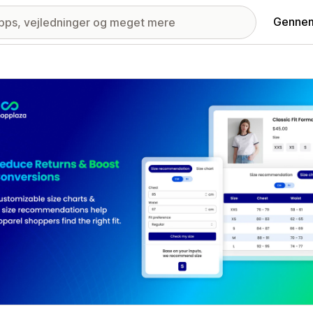
Gennem
ri med udvalgte billeder