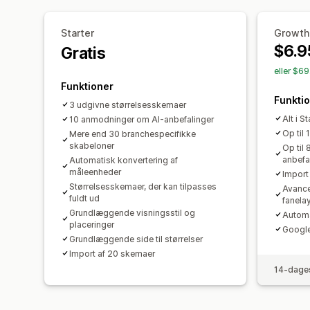
Starter
Growth
$6.9
Gratis
eller $6
Funktioner
Funkti
3 udgivne størrelsesskemaer
Alt i St
10 anmodninger om AI-anbefalinger
Op til
Mere end 30 branchespecifikke
skabeloner
Op til
anbefa
Automatisk konvertering af
måleenheder
Import
Størrelsesskemaer, der kan tilpasses
Avancer
fuldt ud
fanela
Grundlæggende visningsstil og
Automa
placeringer
Google
Grundlæggende side til størrelser
Import af 20 skemaer
14-dages