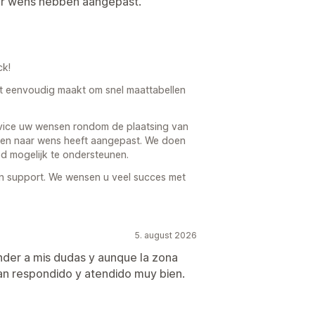
ar wens hebben aangepast.
ck!
het eenvoudig maakt om snel maattabellen
rvice uw wensen rondom de plaatsing van
en naar wens heeft aangepast. We doen
d mogelijk te ondersteunen.
 support. We wensen u veel succes met
5. august 2026
nder a mis dudas y aunque la zona
han respondido y atendido muy bien.