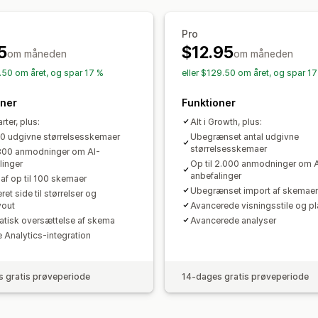
Flydende diagram
Enhedskonverteri
Pro
Produktside
Kollektionsside
Dynamis
5
$12.95
om måneden
om måneden
9.50 om året, og spar 17 %
eller $129.50 om året, og spar 1
oner
Funktioner
arter, plus:
Alt i Growth, plus:
 10 udgivne størrelsesskemaer
Ubegrænset antal udgivne
størrelsesskemaer
 800 anmodninger om AI-
linger
Op til 2.000 anmodninger om A
anbefalinger
 af op til 100 skemaer
Ubegrænset import af skemaer
et side til størrelser og
yout
Avancerede visningsstile og pl
tisk oversættelse af skema
Avancerede analyser
 Analytics-integration
 gratis prøveperiode
14-dages gratis prøveperiode