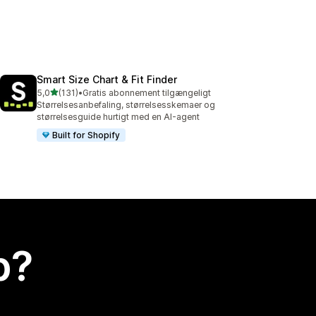
Smart Size Chart & Fit Finder
ud af 5 stjerner
5,0
(131)
•
Gratis abonnement tilgængeligt
131 anmeldelser i alt
Størrelsesanbefaling, størrelsesskemaer og
størrelsesguide hurtigt med en AI-agent
Built for Shopify
p?