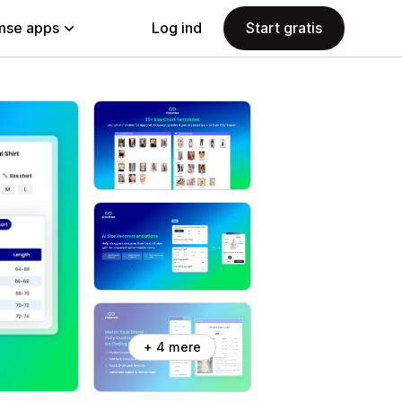
se apps
Log ind
Start gratis
+ 4 mere