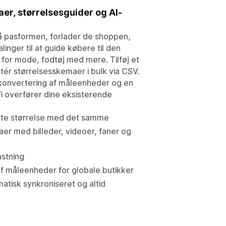
er, størrelsesguider og AI-
 på pasformen, forlader de shoppen,
inger til at guide købere til den
 for mode, fodtøj med mere. Tilføj et
ér størrelsesskemaer i bulk via CSV.
 konvertering af måleenheder og en
 Vi overfører dine eksisterende
ette størrelse med det samme
er med billeder, videoer, faner og
astning
f måleenheder for globale butikker
matisk synkroniseret og altid