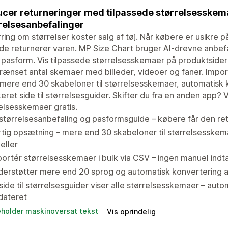
cer returneringer med tilpassede størrelsesskema
relsesanbefalinger
rring om størrelser koster salg af tøj. Når købere er usikre
 de returnerer varen. MP Size Chart bruger AI-drevne anbefal
 pasform. Vis tilpassede størrelsesskemaer på produktsider
ænset antal skemaer med billeder, videoer og faner. Import
mere end 30 skabeloner til størrelsesskemaer, automatisk
eret side til størrelsesguider. Skifter du fra en anden app?
elsesskemaer gratis.
størrelsesanbefaling og pasformsguide – købere får den r
tig opsætning – mere end 30 skabeloner til størrelsesskema
eller
ortér størrelsesskemaer i bulk via CSV – ingen manuel indt
erstøtter mere end 20 sprog og automatisk konvertering a
side til størrelsesguider viser alle størrelsesskemaer – auto
dateret
eholder maskinoversat tekst
Vis oprindelig