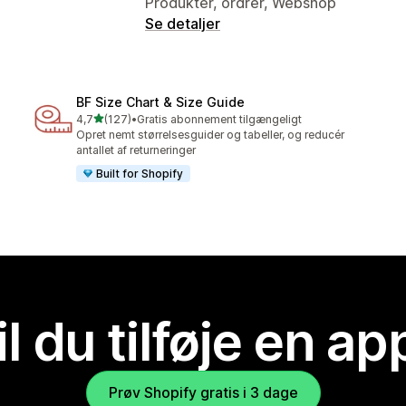
Produkter, ordrer, Webshop
Se detaljer
BF Size Chart & Size Guide
ud af 5 stjerner
4,7
(127)
•
Gratis abonnement tilgængeligt
127 anmeldelser i alt
Opret nemt størrelsesguider og tabeller, og reducér
antallet af returneringer
Built for Shopify
il du tilføje en ap
Prøv Shopify gratis i 3 dage