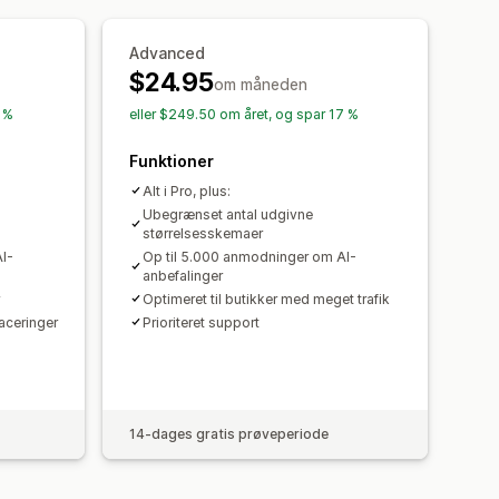
ng
Flere sprog
Oversættelse
Advanced
k på mobil
$24.95
om måneden
7 %
eller $249.50 om året, og spar 17 %
Funktioner
Alt i Pro, plus:
Ubegrænset antal udgivne
størrelsesskemaer
I-
Op til 5.000 anmodninger om AI-
anbefalinger
Optimeret til butikker med meget trafik
aceringer
Prioriteret support
14-dages gratis prøveperiode