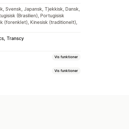
sk, Svensk, Japansk, Tjekkisk, Dansk,
gisisk (Brasilien), Portugisisk
k (forenklet), Kinesisk (traditionelt),
cs
Transcy
Vis funktioner
Vis funktioner
r
Størrelsesguider
Flere produkter
er
emenuer
Filupload
Tilpasset tekst
Filtrer og sortér
Vis og skjul
elsesguider
Forhåndsvisning
ning af varianter
passet CSS
Farve og skrifttype
abeloner
Import og eksport