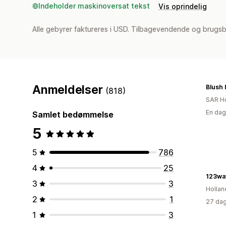
Indeholder maskinoversat tekst
Vis oprindelig
Alle gebyrer faktureres i USD. Tilbagevendende og brugsb
Anmeldelser
Blush 
(818)
SAR H
En dag
Samlet bedømmelse
5
5
786
4
25
123wa
3
3
Hollan
2
1
27 dag
1
3