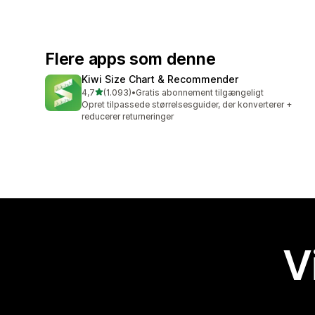
Flere apps som denne
Kiwi Size Chart & Recommender
ud af 5 stjerner
4,7
(1.093)
•
Gratis abonnement tilgængeligt
1093 anmeldelser i alt
Opret tilpassede størrelsesguider, der konverterer +
reducerer returneringer
V