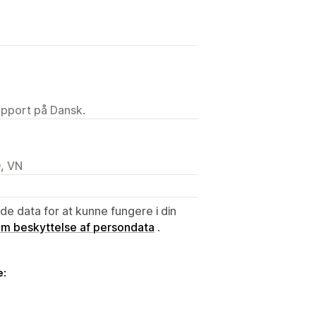
upport på Dansk.
, VN
e data for at kunne fungere i din
 om beskyttelse af persondata
.
e: