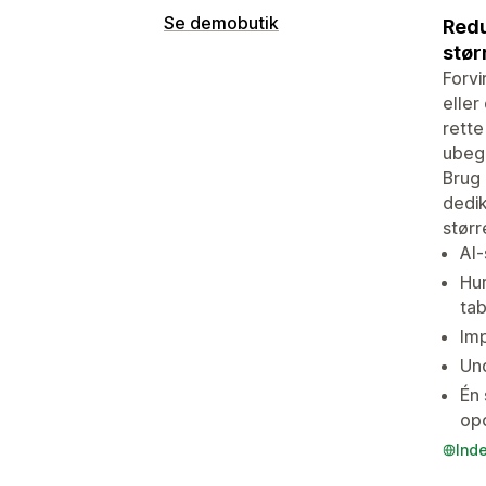
Se demobutik
Redu
stør
Forvi
eller
rette
ubegr
Brug 
dedik
størr
AI-
Hur
tab
Imp
Und
Én 
op
Ind