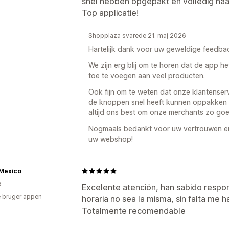
snel hebben opgepakt en volledig na
Top applicatie!
Shopplaza svarede 21. maj 2026
Hartelijk dank voor uw geweldige feedba
We zijn erg blij om te horen dat de app 
toe te voegen aan veel producten.
Ook fijn om te weten dat onze klantense
de knoppen snel heeft kunnen oppakken 
altijd ons best om onze merchants zo goe
Nogmaals bedankt voor uw vertrouwen en
uw webshop!
 Mexico
o
Excelente atención, han sabido respo
 bruger appen
horaria no sea la misma, sin falta me 
Totalmente recomendable