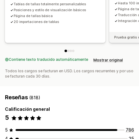
Hasta 100 i
Tablas de tallas totalmente personalizables
Página de t
Posiciones y estilo de visualización básicos
Traducción 
Página de tallas básica
Integración 
20 importaciones de tablas
Prueba gratis 
Contiene texto traducido automáticamente
Mostrar original
Todos los cargos se facturan en USD. Los cargos recurrentes y por uso
se facturan cada 30 días.
Reseñas
(818)
Calificación general
5
5
786
4
25