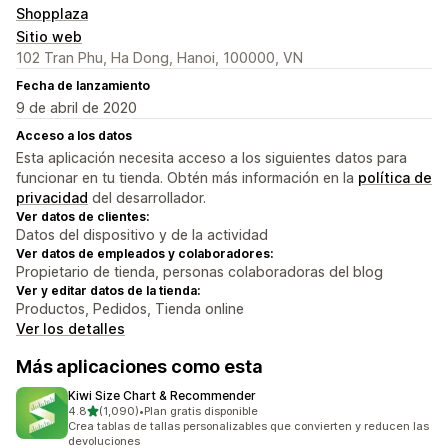
Shopplaza
Sitio web
102 Tran Phu, Ha Dong, Hanoi, 100000, VN
Fecha de lanzamiento
9 de abril de 2020
Acceso a los datos
Esta aplicación necesita acceso a los siguientes datos para
funcionar en tu tienda. Obtén más información en la
política de
privacidad
del desarrollador.
Ver datos de clientes:
Datos del dispositivo y de la actividad
Ver datos de empleados y colaboradores:
Propietario de tienda, personas colaboradoras del blog
Ver y editar datos de la tienda:
Productos, Pedidos, Tienda online
Ver los detalles
Más aplicaciones como esta
Kiwi Size Chart & Recommender
de 5 estrellas
4.8
(1,090)
•
Plan gratis disponible
1090 reseñas en total
Crea tablas de tallas personalizables que convierten y reducen las
devoluciones