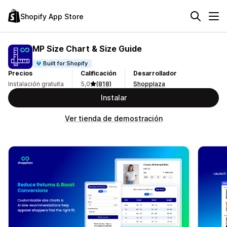
Shopify App Store
MP Size Chart & Size Guide
Built for Shopify
Precios
Calificación
Desarrollador
Instalación gratuita
5,0
(818)
Shopplaza
Instalar
Ver tienda de demostración