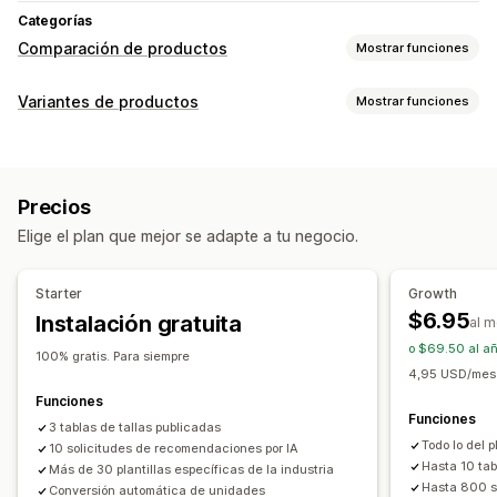
Categorías
Comparación de productos
Mostrar funciones
Herramientas de comparación
Variantes de productos
Mostrar funciones
Tabla de comparación
Ventanas emergentes
Personalización
Tablas de tallas
Multiproducto
Variantes
Lógica condicional
Fuentes
Dimensiones
Especificaciones
Recomendaciones
Precios
Menús desplegables
Subida de archivos
Recomendaciones de IA
Filtrar y ordenar
Elige el plan que mejor se adapte a tu negocio.
Texto personalizado
CSS personalizado
Mostrar y ocultar
Imágenes
Videos
HTML personalizado
Tablas de tallas
Vista previa
Informes y estadísticas
Starter
Growth
Traducción
Importar y exportar
Visualización de variantes
Opciones de muestra
$6.95
Instalación gratuita
al 
Editor de arrastrar y soltar
Diseño de tabla
o $69.50 al añ
100% gratis. Para siempre
CSS personalizado
Color y fuente
Íconos personalizados
4,95 USD/mes 
Texto personalizado
Plantillas
Importar y exportar
Funciones
Funciones
Tabla flotante
3 tablas de tallas publicadas
Conversión de unidades
Múltiples idiomas
Todo lo del 
10 solicitudes de recomendaciones por IA
Traducción
Página de producto
Páginas de colecciones
Hasta 10 tab
Más de 30 plantillas específicas de la industria
Adaptación a dispositivos móviles
Hasta 800 s
Conversión automática de unidades