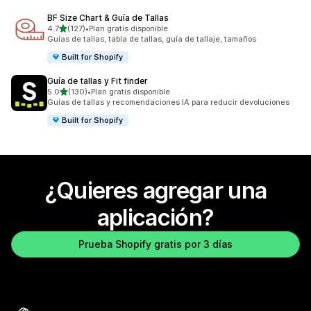
BF Size Chart & Guía de Tallas
de 5 estrellas
4.7
(127)
•
Plan gratis disponible
127 reseñas en total
Guías de tallas, tabla de tallas, guía de tallaje, tamaños
Built for Shopify
Guía de tallas y Fit finder
de 5 estrellas
5.0
(130)
•
Plan gratis disponible
130 reseñas en total
Guías de tallas y recomendaciones IA para reducir devoluciones
Built for Shopify
¿Quieres agregar una
aplicación?
Prueba Shopify gratis por 3 días