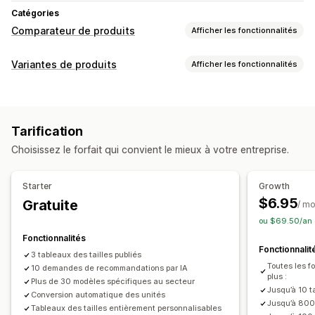
Catégories
Comparateur de produits
Afficher les fonctionnalités
Outils de comparaison
Variantes de produits
Afficher les fonctionnalités
Tableau de comparaison
Pop-ups
Tableaux des tailles
Personnalisation
Multiproduits
Variantes
Spécifications
Logique conditionnelle
Polices
Dimensions
Recommandations
Recommandations basées sur l’IA
Tarification
Menus déroulants
Importations de fichiers
Filtrer et trier
Afficher et masquer
Images
Vidéos
Choisissez le forfait qui convient le mieux à votre entreprise.
Texte personnalisé
CSS personnalisées
Analyses de données
HTML personnalisé
Tableaux des tailles
Prévisualisation
Options d’affichage
Starter
Growth
Traduction
Import et export
Affichage des variantes
Éditeur avec fonction de glisser-déposer
$6.95
Gratuite
/ mo
Mise en page de tableau
CSS personnalisées
ou $69.50/an 
Couleur et police
Icônes personnalisées
Fonctionnalités
Fonctionnalit
Texte personnalisé
Modèles
Importation et exportation
3 tableaux des tailles publiés
Toutes les f
10 demandes de recommandations par IA
Graphique flottant
Conversion d’unités
Multilingue
plus :
Plus de 30 modèles spécifiques au secteur
Traduction
Page de produit
Page de collection
Jusqu’à 10 t
Conversion automatique des unités
Jusqu’à 800
Optimisation pour le format mobile
Tableaux des tailles entièrement personnalisables