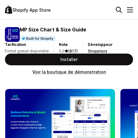
Shopify App Store
MP Size Chart & Size Guide
Built for Shopify
Tarification
Note
Développeur
Forfait gratuit disponible
5,0
(817)
Shopplaza
Installer
Voir la boutique de démonstration