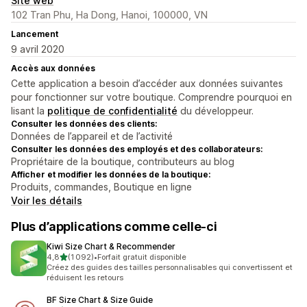
Site web
102 Tran Phu, Ha Dong, Hanoi, 100000, VN
Lancement
9 avril 2020
Accès aux données
Cette application a besoin d’accéder aux données suivantes
pour fonctionner sur votre boutique. Comprendre pourquoi en
lisant la
politique de confidentialité
du développeur.
Consulter les données des clients:
Données de l’appareil et de l’activité
Consulter les données des employés et des collaborateurs:
Propriétaire de la boutique, contributeurs au blog
Afficher et modifier les données de la boutique:
Produits, commandes, Boutique en ligne
Voir les détails
Plus d’applications comme celle-ci
Kiwi Size Chart & Recommender
étoile(s) sur 5
4,8
(1 092)
•
Forfait gratuit disponible
1092 avis au total
Créez des guides des tailles personnalisables qui convertissent et
réduisent les retours
BF Size Chart & Size Guide