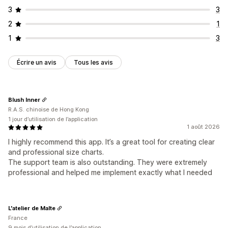
3
3
2
1
1
3
Écrire un avis
Tous les avis
Blush Inner
R.A.S. chinoise de Hong Kong
1 jour d’utilisation de l’application
1 août 2026
I highly recommend this app. It’s a great tool for creating clear
and professional size charts.
The support team is also outstanding. They were extremely
professional and helped me implement exactly what I needed
L'atelier de Malte
France
9 mois d’utilisation de l’application