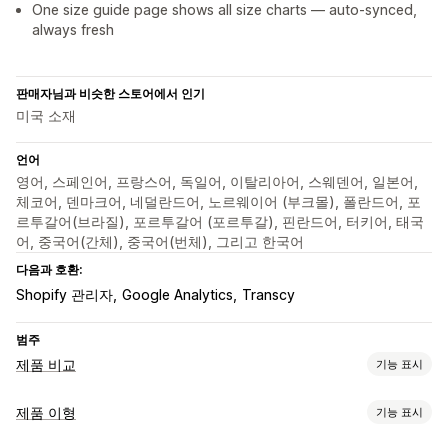
One size guide page shows all size charts — auto-synced,
always fresh
판매자님과 비슷한 스토어에서 인기
미국 소재
언어
영어, 스페인어, 프랑스어, 독일어, 이탈리아어, 스웨덴어, 일본어,
체코어, 덴마크어, 네덜란드어, 노르웨이어 (부크몰), 폴란드어, 포
르투갈어(브라질), 포르투갈어 (포르투갈), 핀란드어, 터키어, 태국
어, 중국어(간체), 중국어(번체), 그리고 한국어
다음과 호환:
Shopify 관리자
Google Analytics
Transcy
범주
제품 비교
기능 표시
비교 도구
제품 이형
기능 표시
비교 표
팝업
사이즈 표
여러 제품
이형 상품
사양
권장 사항