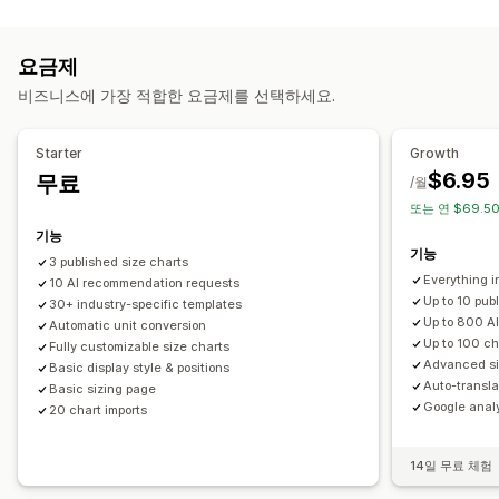
맞춤 설정
AI 권장 사항
필터링 및 정렬
표시 및 숨기기
이미지
동영상
조건 논리
글꼴
치수
드롭다운
파일 업로드
사용자 지정 텍스트
분석
요금제
사용자 지정 CSS
사용자 지정 HTML
사이즈 표
미리 보기
번역
표시 옵션
비즈니스에 가장 적합한 요금제를 선택하세요.
가져오기 및 내보내기
이형 상품 표시
끌어서 놓기 편집기
표 레이아웃
사용자 지정 CSS
색상 및 글꼴
사용자 지정 아이콘
사용자 지정 텍스트
템플릿
Starter
Growth
가져오기 및 내보내기
플로팅 차트
단위 전환
여러 언어
번역
$6.95
무료
/월
제품 페이지
컬렉션 페이지
모바일 반응형
또는 연 $69.50
기능
기능
3 published size charts
Everything in
10 AI recommendation requests
Up to 10 pub
30+ industry-specific templates
Up to 800 A
Automatic unit conversion
Up to 100 ch
Fully customizable size charts
Advanced si
Basic display style & positions
Auto-transla
Basic sizing page
Google analy
20 chart imports
14일 무료 체험