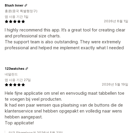
Blush Inner
홍콩(중국 특별행정구)
앱 사용 기간 1일
2026년 8월 1일
I highly recommend this app. It’s a great tool for creating clear
and professional size charts.
The support team is also outstanding. They were extremely
professional and helped me implement exactly what I needed
123watches
네덜란드
앱 사용 기간 27일
2026년 5월 19일
Hele fijne applicatie om snel en eenvoudig maat tabbellen toe
te voegen bij veel producten.
Ik had een paar wensen qua plaatsing van de buttons die de
klantenservice snel hebben opgepakt en volledig naar wens
hebben aangepast.
Top applicatie!
답글 Shopplaza개 2026년 5월 21일