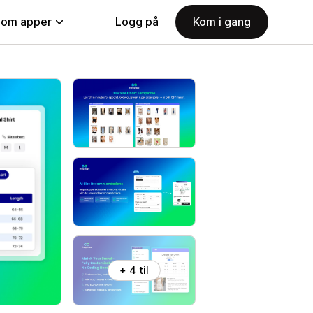
nom apper
Logg på
Kom i gang
+ 4 til