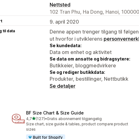
Nettsted
102 Tran Phu, Ha Dong, Hanoi, 100000
rt
9. april 2020
 til data
Denne appen trenger tilgang til følgen
ut hvorfor i utviklerens
personvernerk
Se kundedata:
Data om enhet og aktivitet
Se data om ansatte og bidragsytere:
Butikkeier, bloggmedvirkere
Se og rediger butikkdata:
Produkter, bestillinger, Nettbutikk
Se detaljer
BF Size Chart & Size Guide
av 5 stjerner
4,7
(127)
•
Gratis abonnement tilgjengelig
Totalt 127 omtaler
Size chart, size guide & tables, product compare product
sizes
Built for Shopify