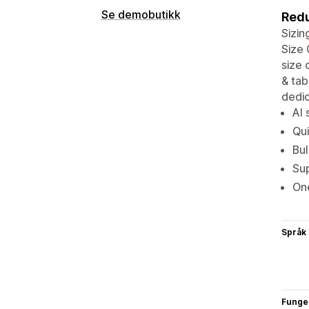
Se demobutikk
Redu
Sizin
Size 
size 
& tab
dedic
AI 
Qui
Bul
Sup
One
Språk
Funge