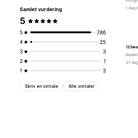
Hongk
1 dag 
Samlet vurdering
5
5
786
4
25
123wa
3
3
Nederl
2
1
27 dag
1
3
Skriv en omtale
Alle omtaler