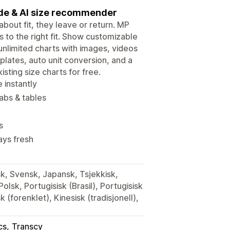
ide & AI size recommender
bout fit, they leave or return. MP
to the right fit. Show customizable
unlimited charts with images, videos
plates, auto unit conversion, and a
sting size charts for free.
 instantly
abs & tables
s
ays fresh
sk, Svensk, Japansk, Tsjekkisk,
lsk, Portugisisk (Brasil), Portugisisk
k (forenklet), Kinesisk (tradisjonell),
cs
Transcy