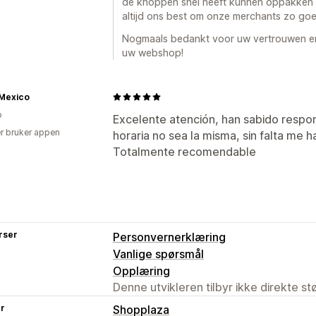
de knoppen snel heeft kunnen oppakken 
altijd ons best om onze merchants zo goe
Nogmaals bedankt voor uw vertrouwen en
uw webshop!
 Mexico
o
Excelente atención, han sabido respo
r bruker appen
horaria no sea la misma, sin falta me 
Totalmente recomendable
rser
Personvernerklæring
Vanlige spørsmål
Opplæring
Denne utvikleren tilbyr ikke direkte s
er
Shopplaza