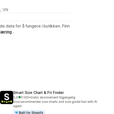
, VN
de data for å fungere i butikken. Finn
læring
.
Smart Size Chart & Fit Finder
av 5 stjerner
5,0
(130)
•
Gratis abonnement tilgjengelig
Totalt 130 omtaler
Size recommender size charts and size guide fast with AI
agent
Built for Shopify