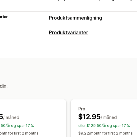
rier
Produktsammenligning
Sammenligningsverktøy
Produktvarianter
Sammenligningstabell
Popup-vindue
Tilpasning
Varianter
Spesifikasjoner
Anbefalin
Betinget logikk
Skrifttyper
Dimensjo
Vis og skjul
Bilder
Videoer
Analyse
Filopplasting
Tilpasset tekst
Tilpass
Visningsalternativer
Størrelseskart
Forhåndsvisning
Over
«Dra og slipp»-verktøy
Tabellayout
Variantvisning
din.
Tilpassede ikoner
Tilpasset tekst
Ma
Enhetskonvertering
Flere språk
Ove
Samlingsside
Mobilresponsiv
Pro
5
$12.95
/ måned
/ måned
9.50/år og spar 17 %
eller $129.50/år og spar 17 %
nth for first 2 months
$9.22/month for first 2 months