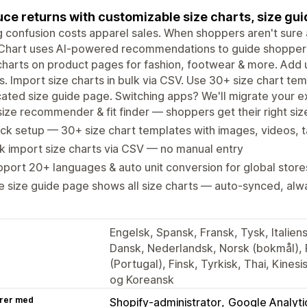
ce returns with customizable size charts, size gu
g confusion costs apparel sales. When shoppers aren't sure a
Chart uses AI-powered recommendations to guide shoppers 
charts on product pages for fashion, footwear & more. Add 
s. Import size charts in bulk via CSV. Use 30+ size chart tem
ated size guide page. Switching apps? We'll migrate your exi
size recommender & fit finder — shoppers get their right size
ck setup — 30+ size chart templates with images, videos, t
k import size charts via CSV — no manual entry
port 20+ languages & auto unit conversion for global store
 size guide page shows all size charts — auto-synced, alw
Engelsk, Spansk, Fransk, Tysk, Italien
Dansk, Nederlandsk, Norsk (bokmål), Po
(Portugal), Finsk, Tyrkisk, Thai, Kinesis
og Koreansk
rer med
Shopify-administrator
Google Analyti