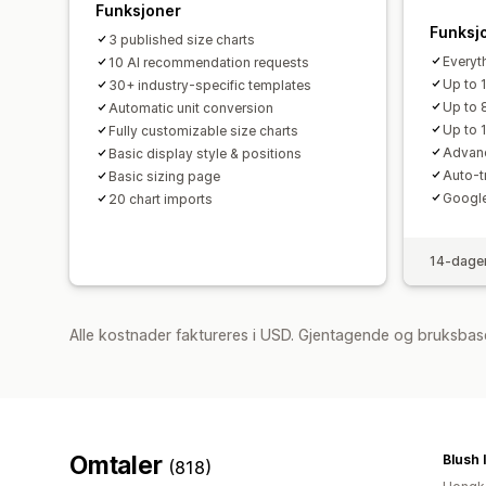
Funksjoner
Funksj
3 published size charts
Everyth
10 AI recommendation requests
Up to 
30+ industry-specific templates
Up to 
Automatic unit conversion
Up to 
Fully customizable size charts
Advanc
Basic display style & positions
Auto-t
Basic sizing page
Google
20 chart imports
14-dager
Alle kostnader faktureres i USD. Gjentagende og bruksbase
Omtaler
Blush 
(818)