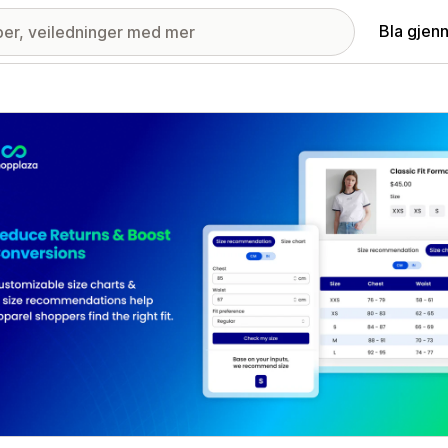
Bla gjen
ri med fremhevede bilder