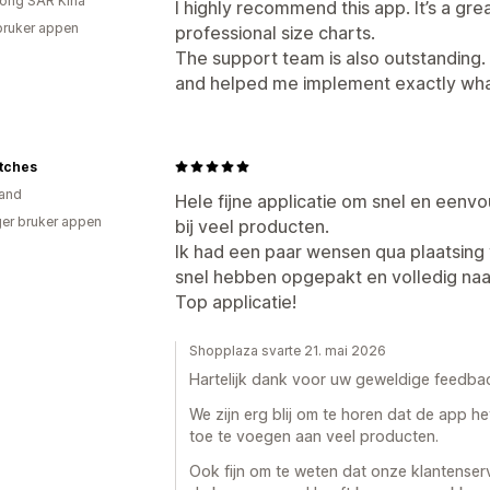
ong SAR Kina
I highly recommend this app. It’s a gre
bruker appen
professional size charts.
The support team is also outstanding
and helped me implement exactly wha
tches
and
Hele fijne applicatie om snel en eenv
er bruker appen
bij veel producten.
Ik had een paar wensen qua plaatsing 
snel hebben opgepakt en volledig na
Top applicatie!
Shopplaza svarte 21. mai 2026
Hartelijk dank voor uw geweldige feedba
We zijn erg blij om te horen dat de app 
toe te voegen aan veel producten.
Ook fijn om te weten dat onze klantense