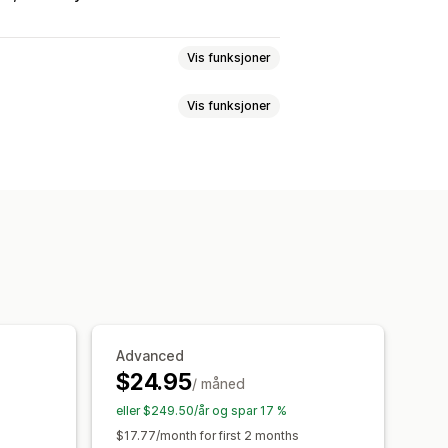
Vis funksjoner
Vis funksjoner
r
Størrelseskart
Multiprodukt
ger
KI-anbefalinger
Filtrer og sorter
ner
Rullegardinmenyer
et CSS
Tilpasset HTML
settelse
Import og eksport
Tilpasset CSS
Farge og skrifttype
ler
Import og eksport
Flytkart
rsettelse
Produktside
Advanced
$24.95
/ måned
eller $249.50/år og spar 17 %
$17.77/month for first 2 months