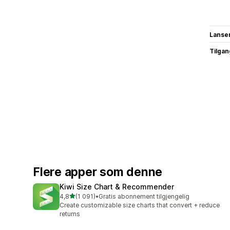
Lanse
Tilgang
Flere apper som denne
Kiwi Size Chart & Recommender
av 5 stjerner
4,8
(1 091)
•
Gratis abonnement tilgjengelig
Totalt 1091 omtaler
Create customizable size charts that convert + reduce
returns