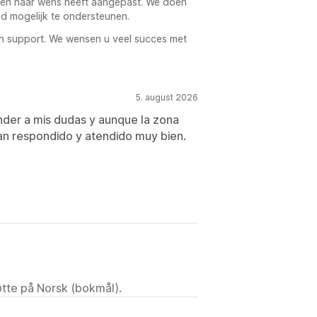
en naar wens heeft aangepast. We doen
d mogelijk te ondersteunen.
 support. We wensen u veel succes met
5. august 2026
nder a mis dudas y aunque la zona
han respondido y atendido muy bien.
tøtte på Norsk (bokmål).