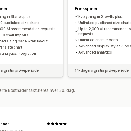
oner
Funksjoner
ing in Starter, plus:
Everything in Growth, plus:
10 published size charts
Unlimited published size chart
800 AI recommendation requests
Up to 2,000 AI recommendati
requests
100 chart imports
Unlimited chart imports
ed sizing page & tab layout
Advanced display styles & pos
ranslate chart
Advanced analytics
 analytics integration
s gratis prøveperiode
14-dagers gratis prøveperiode
rte kostnader faktureres hver 30. dag.
Inner