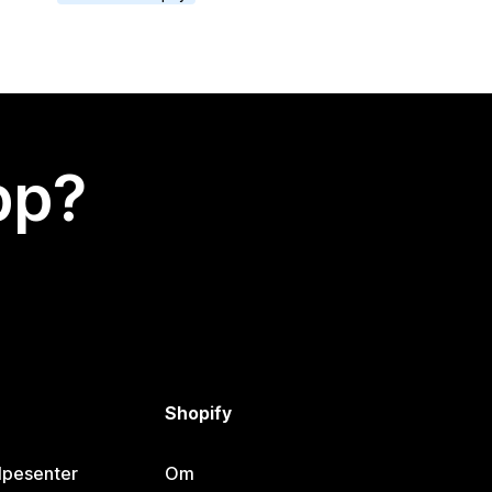
app?
Shopify
lpesenter
Om