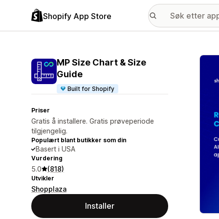
Shopify App Store
Galle
MP Size Chart & Size
Guide
Built for Shopify
Priser
Gratis å installere. Gratis prøveperiode
tilgjengelig.
Populært blant butikker som din
Basert i USA
Vurdering
5.0
(818)
Utvikler
Shopplaza
Installer