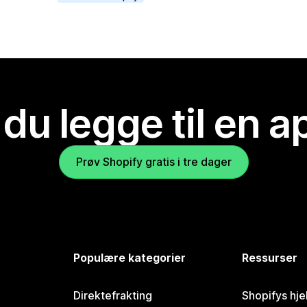
 du legge til en 
Prøv Shopify gratis i tre dager
Populære kategorier
Ressurser
Direktefrakting
Shopifys hje