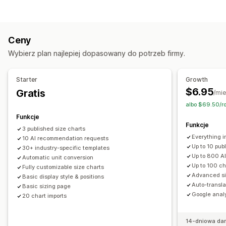
Tabela porównawcza
Wyskakujące okienka
Dostosowanie
Tabele rozmiarów
Wiele produktów
Warianty
Logika warunkowa
Czcionki
Wymiary
Listy rozwijane
Specyfikacje
Rekomendacje
Rekomendacje AI
Ceny
Przesyłanie pliku
Niestandardowy tekst
Filtrowanie i sortowanie
Pokazywanie i ukrywanie
Obrazy
Wybierz plan najlepiej dopasowany do potrzeb firmy.
Niestandardowy CSS
Niestandardowy HTML
Filmy
Analizy
Tabele rozmiarów
Podgląd
Tłumaczenie
Import i eksport
Opcje wyświetlania
Starter
Growth
Wyświetlanie wariantów
Edytor „przeciągnij i upuść”
Układ tabeli
$6.95
Gratis
/mie
Niestandardowy CSS
Kolor i czcionka
albo $69.50/ro
Ikony niestandardowe
Niestandardowy tekst
Wzorce
Funkcje
Funkcje
Import i eksport
Wykres pływający
Konwersja jednostek
3 published size charts
Everything in
10 AI recommendation requests
Wielojęzyczne
Tłumaczenie
Strona produktu
Up to 10 pub
30+ industry-specific templates
Strona kolekcji
Responsywność na urządzeniach mobilnych
Up to 800 A
Automatic unit conversion
Up to 100 ch
Fully customizable size charts
Advanced si
Basic display style & positions
Auto-transla
Basic sizing page
Google analy
20 chart imports
14-dniowa da