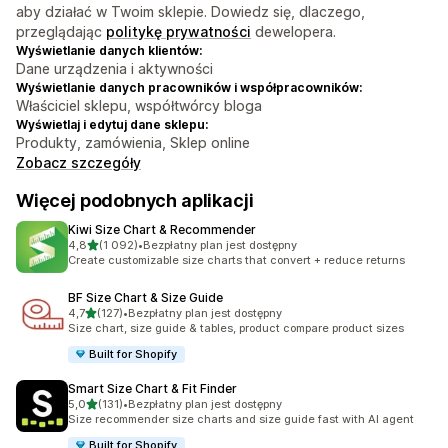
aby działać w Twoim sklepie. Dowiedz się, dlaczego,
przeglądając
politykę prywatności
dewelopera.
Wyświetlanie danych klientów:
Dane urządzenia i aktywności
Wyświetlanie danych pracowników i współpracowników:
Właściciel sklepu, współtwórcy bloga
Wyświetlaj i edytuj dane sklepu:
Produkty, zamówienia, Sklep online
Zobacz szczegóły
Więcej podobnych aplikacji
Kiwi Size Chart & Recommender
na 5 gwiazdek
4,8
(1 092)
•
Bezpłatny plan jest dostępny
Łączna liczba recenzji: 1092
Create customizable size charts that convert + reduce returns
BF Size Chart & Size Guide
na 5 gwiazdek
4,7
(127)
•
Bezpłatny plan jest dostępny
Łączna liczba recenzji: 127
Size chart, size guide & tables, product compare product sizes
Built for Shopify
Smart Size Chart & Fit Finder
na 5 gwiazdek
5,0
(131)
•
Bezpłatny plan jest dostępny
Łączna liczba recenzji: 131
Size recommender size charts and size guide fast with AI agent
Built for Shopify