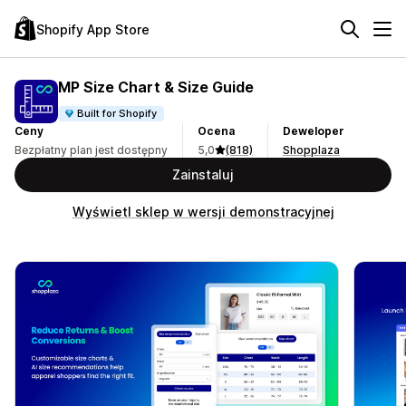
Shopify App Store
MP Size Chart & Size Guide
Built for Shopify
Ceny
Ocena
Deweloper
Bezpłatny plan jest dostępny
5,0
(818)
Shopplaza
Zainstaluj
Wyświetl sklep w wersji demonstracyjnej