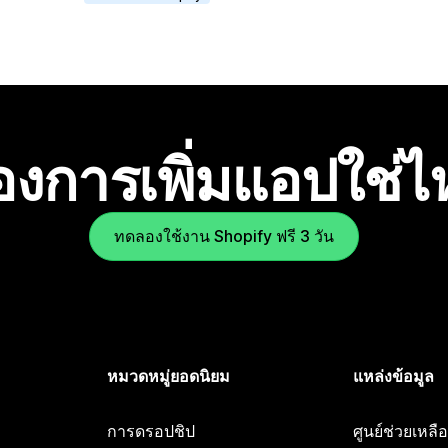
องการเพิ่มแอปใช่
ทดลองใช้งาน Shopify ฟรี 3 วัน
หมวดหมู่ยอดนิยม
แหล่งข้อมูล
การดรอปชิป
ศูนย์ช่วยเหล