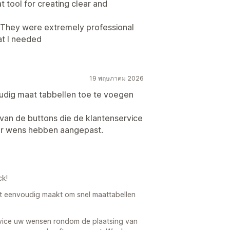
at tool for creating clear and
. They were extremely professional
t I needed
19 พฤษภาคม 2026
oudig maat tabbellen toe te voegen
van de buttons die de klantenservice
ar wens hebben aangepast.
ck!
het eenvoudig maakt om snel maattabellen
rvice uw wensen rondom de plaatsing van