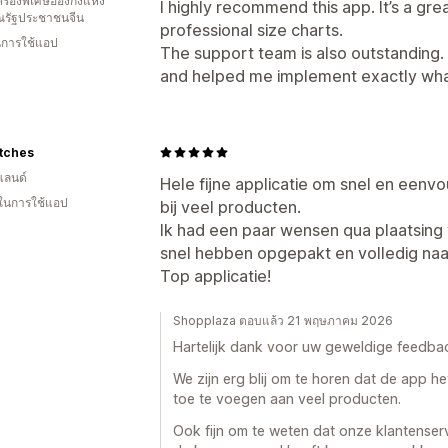
รองพิเศษฮ่องกงแห่ง
I highly recommend this app. It’s a gre
รัฐประชาชนจีน
professional size charts.
ในการใช้แอป
The support team is also outstanding
and helped me implement exactly wha
tches
แลนด์
Hele fijne applicatie om snel en eenv
 ในการใช้แอป
bij veel producten.
Ik had een paar wensen qua plaatsing 
snel hebben opgepakt en volledig na
Top applicatie!
Shopplaza ตอบแล้ว 21 พฤษภาคม 2026
Hartelijk dank voor uw geweldige feedba
We zijn erg blij om te horen dat de app 
toe te voegen aan veel producten.
Ook fijn om te weten dat onze klantense