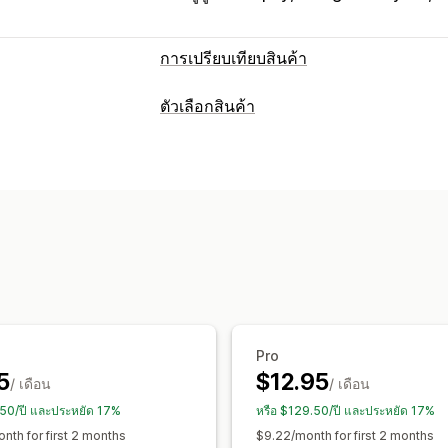
การเปรียบเทียบสินค้า
เครื่องมือเปรียบเทียบ
ตัวเลือกสินค้า
ตารางเปรียบเทียบ
ป๊อปอัพ
ตารางขนาด
การปรับแต่ง
ข้อมูลจำเพาะ
คำแนะนำ
การแนะนำด้วย
ตรรกะแบบมีเงื่อนไข
แบบอักษร
ขนาด
รูปภาพ
วิดีโอ
การวิเคราะห์
ข้อความที่กำหนดเอง
CSS ที่กำหนดเอง
ตัวเลือกการแสดงผล
ตัวอย่าง
การแปล
นำเข้าและส่งออก
กา
เครื่องมือแก้ไขการลากและวาง
เลย์เอาต
สีและแบบอักษร
ไอคอนที่กำหนดเอง
ข้
นำเข้าและส่งออก
แผนภูมิลอยตัว
การแป
หน้าสินค้า
หน้าคอลเลกชัน
การเปลี่ยน
Pro
5
$12.95
/ เดือน
/ เดือน
.50/ปี และประหยัด 17%
หรือ $129.50/ปี และประหยัด 17%
nth for first 2 months
$9.22/month for first 2 months