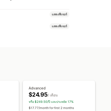
แสดงฟีเจอร์
แสดงฟีเจอร์
สินค้าหลายรายการ
ตัวเลือกสินค้า
 AI
กรองและจัดเรียง
แสดงและซ่อน
ดรอปดาวน์
การอัปโหลดไฟล์
HTML ที่กำหนดเอง
ตารางขนาด
รแสดงตัวแปร
์ตาราง
CSS ที่กำหนดเอง
อความที่กำหนดเอง
เทมเพลต
ลงหน่วย
หลายภาษา
การแปล
รูปแบบตามการแสดงผลบนมือถือ
Advanced
$24.95
/ เดือน
หรือ $249.50/ปี และประหยัด 17%
$17.77/month for first 2 months