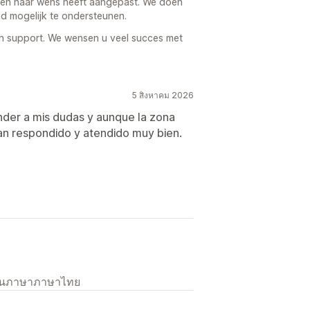
en naar wens heeft aangepast. We doen
d mogelijk te ondersteunen.
 support. We wensen u veel succes met
5 สิงหาคม 2026
nder a mis dudas y aunque la zona
han respondido y atendido muy bien.
เป็นภาษาภาษาไทย