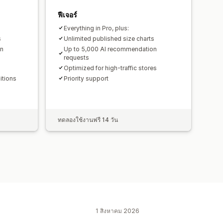
ฟีเจอร์
Everything in Pro, plus:
s
Unlimited published size charts
on
Up to 5,000 AI recommendation
requests
Optimized for high-traffic stores
itions
Priority support
ทดลองใช้งานฟรี 14 วัน
1 สิงหาคม 2026