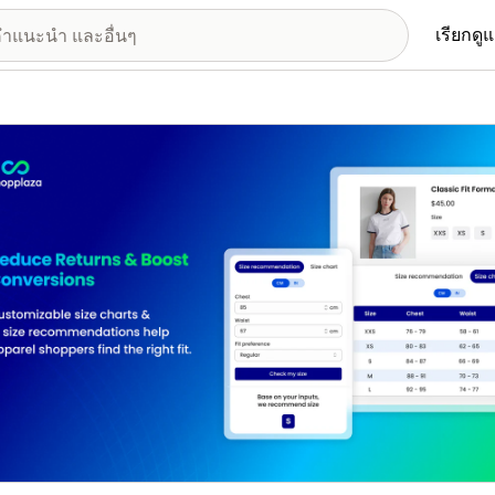
เรียกดู
อรีรูปภาพที่แสดง