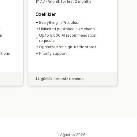
$17.77/month for first 2 months
Özellikler
Everything in Pro, plus:
s
Unlimited published size charts
on
Up to 5,000 AI recommendation
requests
Optimized for high-traffic stores
itions
Priority support
14 günlük ücretsiz deneme
1 Ağustos 2026