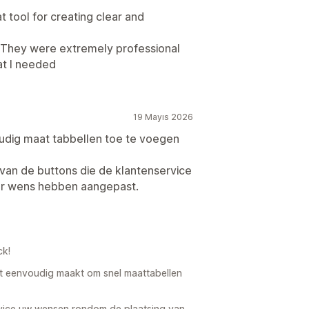
at tool for creating clear and
. They were extremely professional
t I needed
19 Mayıs 2026
oudig maat tabbellen toe te voegen
van de buttons die de klantenservice
ar wens hebben aangepast.
ck!
het eenvoudig maakt om snel maattabellen
rvice uw wensen rondom de plaatsing van