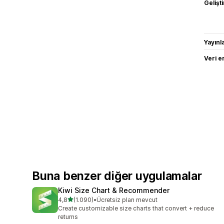
Gelişti
Yayın
Veri e
Buna benzer diğer uygulamalar
Kiwi Size Chart & Recommender
5 yıldız üzerinden
4,8
(1.090)
•
Ücretsiz plan mevcut
toplam 1090 değerlendirme
Create customizable size charts that convert + reduce
returns