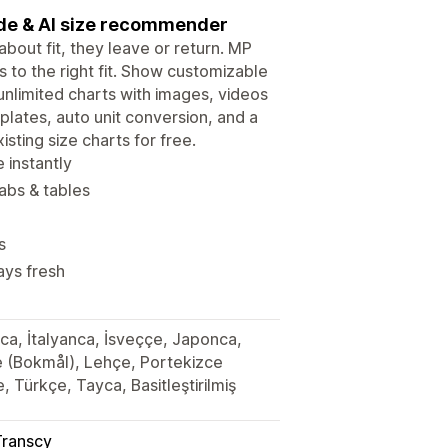
ide & AI size recommender
bout fit, they leave or return. MP
to the right fit. Show customizable
unlimited charts with images, videos
plates, auto unit conversion, and a
sting size charts for free.
 instantly
abs & tables
s
ays fresh
nca, İtalyanca, İsveççe, Japonca,
 (Bokmål), Lehçe, Portekizce
, Türkçe, Tayca, Basitleştirilmiş
Transcy