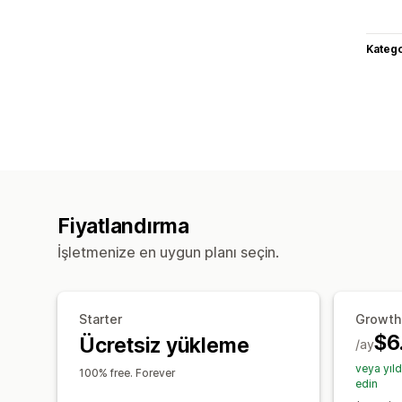
Katego
Fiyatlandırma
İşletmenize en uygun planı seçin.
Starter
Growth
$6
Ücretsiz yükleme
/ay
veya yıl
100% free. Forever
edin