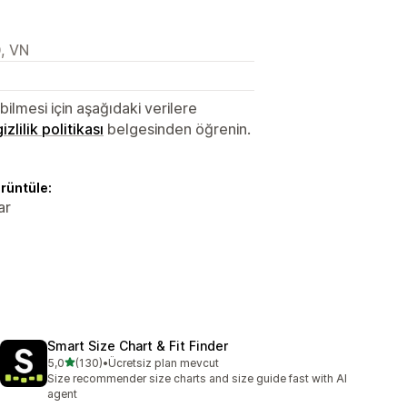
, VN
lmesi için aşağıdaki verilere
gizlilik politikası
belgesinden öğrenin.
örüntüle:
ar
Smart Size Chart & Fit Finder
5 yıldız üzerinden
5,0
(130)
•
Ücretsiz plan mevcut
toplam 130 değerlendirme
Size recommender size charts and size guide fast with AI
agent