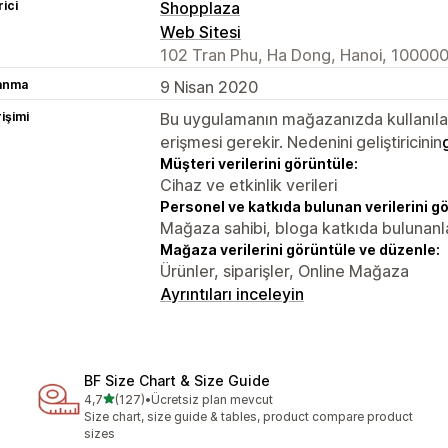
rici
Shopplaza
Web Sitesi
102 Tran Phu, Ha Dong, Hanoi, 100000
lanma
9 Nisan 2020
rişimi
Bu uygulamanın mağazanızda kullanılabi
erişmesi gerekir. Nedenini geliştiricinin
Müşteri verilerini görüntüle:
Cihaz ve etkinlik verileri
Personel ve katkıda bulunan verilerini g
Mağaza sahibi, bloga katkıda bulunanl
Mağaza verilerini görüntüle ve düzenle:
Ürünler, siparişler, Online Mağaza
Ayrıntıları inceleyin
BF Size Chart & Size Guide
5 yıldız üzerinden
4,7
(127)
•
Ücretsiz plan mevcut
toplam 127 değerlendirme
Size chart, size guide & tables, product compare product
sizes