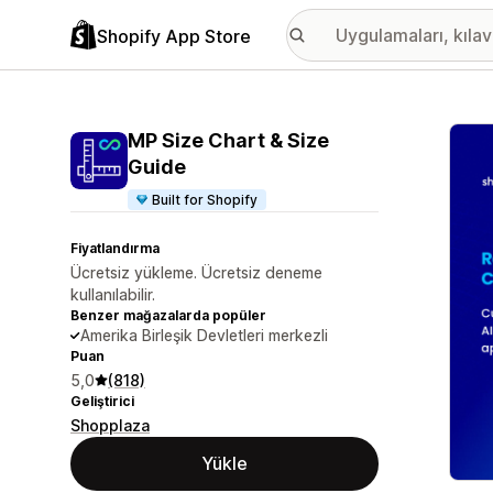
Shopify App Store
Öne ç
MP Size Chart & Size
Guide
Built for Shopify
Fiyatlandırma
Ücretsiz yükleme. Ücretsiz deneme
kullanılabilir.
Benzer mağazalarda popüler
Amerika Birleşik Devletleri merkezli
Puan
5,0
(818)
Geliştirici
Shopplaza
Yükle