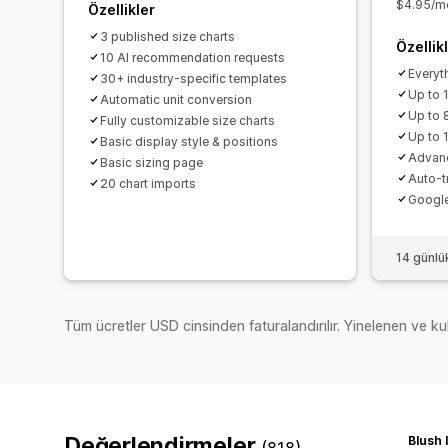
$4.95/mo
Özellikler
3 published size charts
Özellik
10 AI recommendation requests
Everyth
30+ industry-specific templates
Up to 
Automatic unit conversion
Up to 
Fully customizable size charts
Up to 
Basic display style & positions
Advanc
Basic sizing page
Auto-t
20 chart imports
Google
14 günlü
Tüm ücretler USD cinsinden faturalandırılır. Yinelenen ve kul
Değerlendirmeler
Blush 
(818)