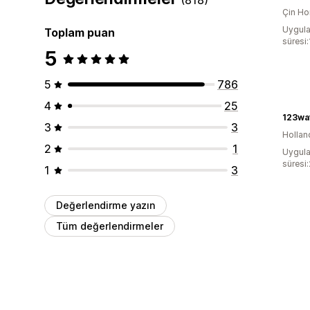
Çin Ho
Uygula
Toplam puan
süresi
5
5
786
4
25
123wa
3
3
Hollan
2
1
Uygula
süresi
1
3
Değerlendirme yazın
Tüm değerlendirmeler