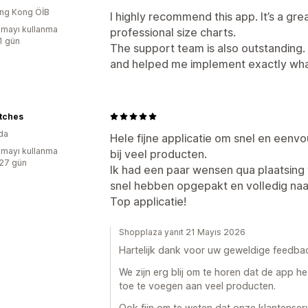
ng Kong ÖİB
I highly recommend this app. It’s a gre
mayı kullanma
professional size charts.
:1 gün
The support team is also outstanding
and helped me implement exactly wha
tches
da
Hele fijne applicatie om snel en eenv
mayı kullanma
bij veel producten.
:27 gün
Ik had een paar wensen qua plaatsing 
snel hebben opgepakt en volledig na
Top applicatie!
Shopplaza yanıt 21 Mayıs 2026
Hartelijk dank voor uw geweldige feedba
We zijn erg blij om te horen dat de app 
toe te voegen aan veel producten.
Ook fijn om te weten dat onze klantense