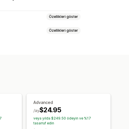
Özellikleri göster
Özellikleri göster
er
Beden çizelgeleri
Çoklu ürün
ler
Yapay zeka önerileri
Açılır menüler
Dosya yükleme
e
Görseller
Videolar
Analiz
den çizelgeleri
Önizleme
Çeviri
anı
düzeni
Özel CSS
Renk ve yazı tipi
İçe ve dışa aktarma
Kayan çizelge
n sayfası
Koleksiyon sayfası
Advanced
$24.95
/ay
7
veya yılda $249.50 ödeyin ve %17
tasarruf edin