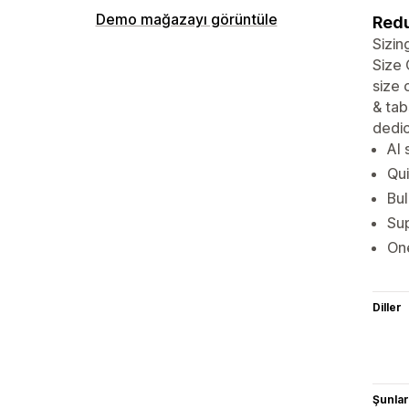
Demo mağazayı görüntüle
Redu
Sizin
Size 
size 
& tab
dedic
AI 
Qui
Bul
Sup
One
Diller
Şunlarl