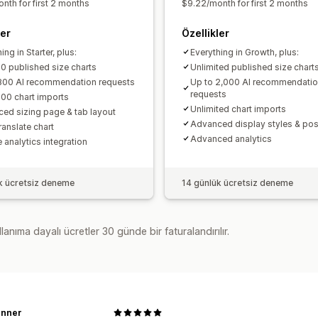
nth for first 2 months
$9.22/month for first 2 months
ler
Özellikler
ing in Starter, plus:
Everything in Growth, plus:
10 published size charts
Unlimited published size chart
800 AI recommendation requests
Up to 2,000 AI recommendati
requests
100 chart imports
Unlimited chart imports
ed sizing page & tab layout
Advanced display styles & pos
ranslate chart
Advanced analytics
 analytics integration
k ücretsiz deneme
14 günlük ücretsiz deneme
lanıma dayalı ücretler 30 günde bir faturalandırılır.
Inner