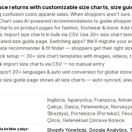
ce returns with customizable size charts, size gu
g confusion costs apparel sales. When shoppers aren't sure a
Chart uses AI-powered recommendations to guide shoppers 
charts on product pages for fashion, footwear & more. Add 
s. Import size charts in bulk via CSV. Use 30+ size chart tem
ated size guide page. Switching apps? We'll migrate your exi
size recommender & fit finder — shoppers get their right size
ck setup — 30+ size chart templates with images, videos, t
k import size charts via CSV — no manual entry
port 20+ languages & auto unit conversion for global store
 size guide page shows all size charts — auto-synced, alw
İngilizce, İspanyolca, Fransızca, Alma
Çekçe, Danca, Felemenkçe, Norveççe
(Brezilya), Portekizce (Portekiz), Fince
Çince, Geleneksel Çinceve Korece
a birlikte çalışır:
Shopify Yöneticisi
Google Analytics