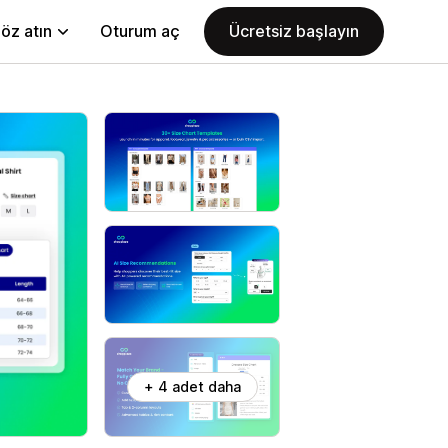
öz atın
Oturum aç
Ücretsiz başlayın
+ 4 adet daha