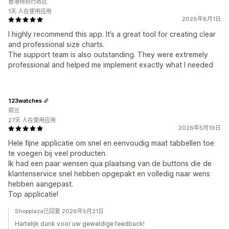
香港特别行政区
1天 人在使用应用
2026年8月1日
I highly recommend this app. It’s a great tool for creating clear
and professional size charts.
The support team is also outstanding. They were extremely
professional and helped me implement exactly what I needed
123watches
荷兰
27天 人在使用应用
2026年5月19日
Hele fijne applicatie om snel en eenvoudig maat tabbellen toe
te voegen bij veel producten.
Ik had een paar wensen qua plaatsing van de buttons die de
klantenservice snel hebben opgepakt en volledig naar wens
hebben aangepast.
Top applicatie!
Shopplaza已回复 2026年5月21日
Hartelijk dank voor uw geweldige feedback!