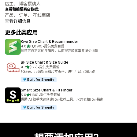
店主、 博客撰稿人
查看和编辑商店数据:
产品、 订单、 在线商店
查看详细信息
更多此类应用
Kiwi Size Chart & Recommender
星（满分 5 星）
4.8
(1,090)
•
提供免费套餐
总共 1090 条评论
创建可自定义的尺码表，从而提高转化率并减少退货
BF Size Chart & Size Guide
星（满分 5 星）
4.7
(127)
•
提供免费套餐
总共 127 条评论
尺码表、尺码指南和尺寸表格，进行产品尺码比较
Built for Shopify
Smart Size Chart & Fit Finder
星（满分 5 星）
5.0
(130)
•
提供免费套餐
总共 130 条评论
借助 AI 助手快速创建尺码推荐工具、尺码表和尺码指南
Built for Shopify