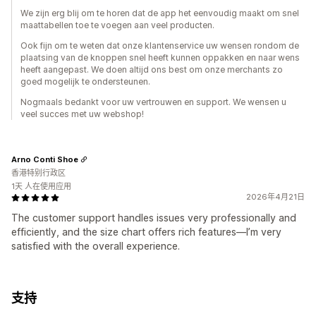
We zijn erg blij om te horen dat de app het eenvoudig maakt om snel
maattabellen toe te voegen aan veel producten.
Ook fijn om te weten dat onze klantenservice uw wensen rondom de
plaatsing van de knoppen snel heeft kunnen oppakken en naar wens
heeft aangepast. We doen altijd ons best om onze merchants zo
goed mogelijk te ondersteunen.
Nogmaals bedankt voor uw vertrouwen en support. We wensen u
veel succes met uw webshop!
Arno Conti Shoe
香港特别行政区
1天 人在使用应用
2026年4月21日
The customer support handles issues very professionally and
efficiently, and the size chart offers rich features—I’m very
satisfied with the overall experience.
支持