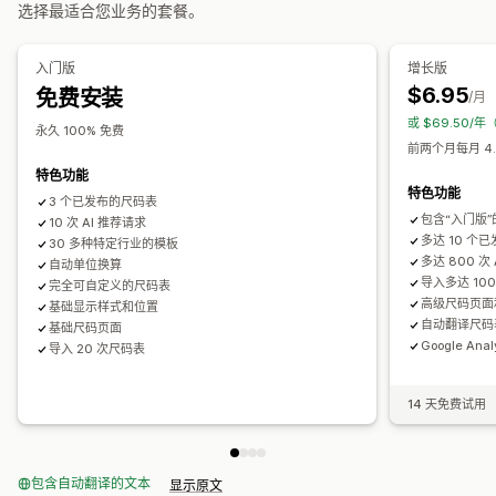
拖放式编辑器
表格布局
自定义 CSS
颜色和字体
自定义图标
选择最适合您业务的套餐。
多属性显示
自定义文本
模板
导入和导出
浮动图表
单位换算
多语言
翻译
产品页面
产品系列页面
自动适应移动设备
入门版
增长版
$6.95
免费安装
/月
或 $69.50/年
永久 100% 免费
前两个月每月 4.
特色功能
特色功能
3 个已发布的尺码表
包含“入门版
10 次 AI 推荐请求
多达 10 个
30 多种特定行业的模板
多达 800 次
自动单位换算
导入多达 10
完全可自定义的尺码表
高级尺码页面
基础显示样式和位置
自动翻译尺码
基础尺码页面
Google Ana
导入 20 次尺码表
14 天免费试用
包含自动翻译的文本
显示原文