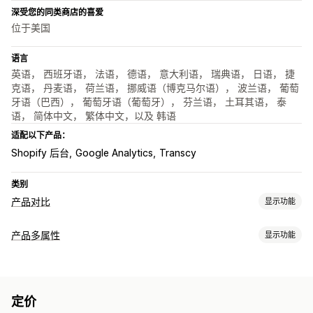
深受您的同类商店的喜爱
位于美国
语言
英语， 西班牙语， 法语， 德语， 意大利语， 瑞典语， 日语， 捷
克语， 丹麦语， 荷兰语， 挪威语（博克马尔语）， 波兰语， 葡萄
牙语（巴西）， 葡萄牙语（葡萄牙）， 芬兰语， 土耳其语， 泰
语， 简体中文， 繁体中文，以及 韩语
适配以下产品：
Shopify 后台
Google Analytics
Transcy
类别
产品对比
显示功能
对比工具
产品多属性
显示功能
对比表格
弹出窗口
尺码表
多产品
多属性
规格
建议
AI 建议
自定义
筛选和排序
显示和隐藏
图片
视频
分析
条件逻辑
字体
尺寸
下拉菜单
文件上传
自定义文本
展示选项
定价
自定义 CSS
自定义 HTML
尺码表
预览
翻译
导入和导出