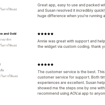
Great app, easy to use and packed with
น ในการใช้แอป
and Susan resolved it incredibly quick
huge difference when you’re running a
ne and Gold
อาณาจักร
Annie was great with support and helpe
น ในการใช้แอป
the widget via custom coding. thank y
H
ลีย
The customer service is the best. This
ี ในการใช้แอป
customer service for support. Both ti
experiences are excellent. Susan hel
showed me the steps one by one with c
recommend using AOV.ai app to anyon