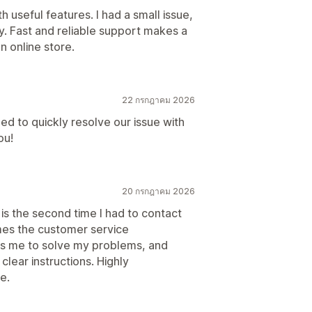
 useful features. I had a small issue,
ly. Fast and reliable support makes a
n online store.
22 กรกฎาคม 2026
d to quickly resolve our issue with
ou!
20 กรกฎาคม 2026
 is the second time I had to contact
mes the customer service
ps me to solve my problems, and
lear instructions. Highly
e.