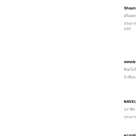
Shauna
ฝรั่งเศส
ประมาณ
แอป
mmnb
สิงคโปร
5 เดือ
NAVEI
บราซิล
ประมาณ
ecool