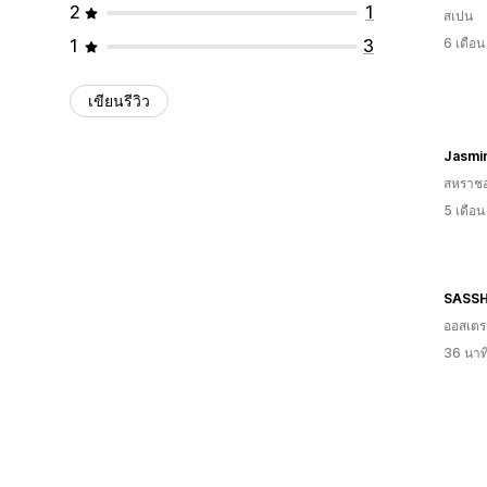
2
1
สเปน
1
3
6 เดือ
เขียนรีวิว
Jasmi
สหราช
5 เดือ
SASS
ออสเตรเ
36 นาท