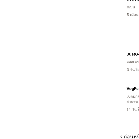
สเปน
5 เดือ
JustG
ออสเตรเ
3 วัน 
VogF
เขตปกค
สาธารณ
14 วัน
ก่อนหน