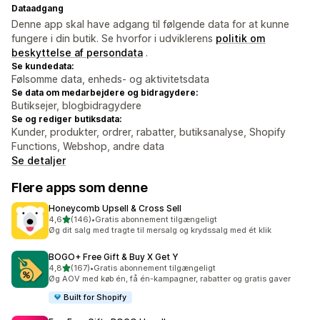
Dataadgang
Denne app skal have adgang til følgende data for at kunne
fungere i din butik. Se hvorfor i udviklerens
politik om
beskyttelse af persondata
.
Se kundedata:
Følsomme data, enheds- og aktivitetsdata
Se data om medarbejdere og bidragydere:
Butiksejer, blogbidragydere
Se og rediger butiksdata:
Kunder, produkter, ordrer, rabatter, butiksanalyse, Shopify
Functions, Webshop, andre data
Se detaljer
Flere apps som denne
Honeycomb Upsell & Cross Sell
ud af 5 stjerner
4,6
(146)
•
Gratis abonnement tilgængeligt
146 anmeldelser i alt
Øg dit salg med tragte til mersalg og krydssalg med ét klik
BOGO+ Free Gift & Buy X Get Y
ud af 5 stjerner
4,8
(167)
•
Gratis abonnement tilgængeligt
167 anmeldelser i alt
Øg AOV med køb én, få én-kampagner, rabatter og gratis gaver
Built for Shopify