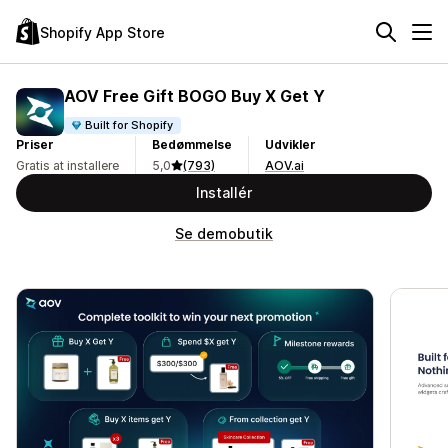
Shopify App Store
AOV Free Gift BOGO Buy X Get Y
Built for Shopify
Priser
Bedømmelse
Udvikler
Gratis at installere
5,0
(793)
AOV.ai
Installér
Se demobutik