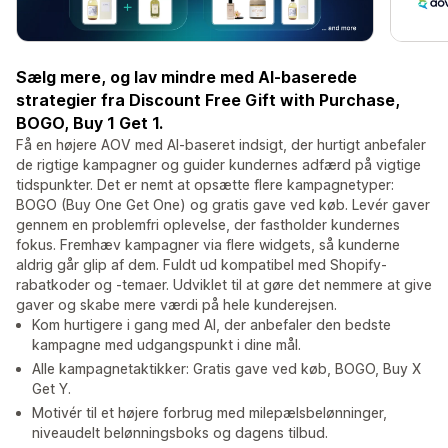
Sælg mere, og lav mindre med AI-baserede
strategier fra Discount Free Gift with Purchase,
BOGO, Buy 1 Get 1.
Få en højere AOV med AI-baseret indsigt, der hurtigt anbefaler
de rigtige kampagner og guider kundernes adfærd på vigtige
tidspunkter. Det er nemt at opsætte flere kampagnetyper:
BOGO (Buy One Get One) og gratis gave ved køb. Levér gaver
gennem en problemfri oplevelse, der fastholder kundernes
fokus. Fremhæv kampagner via flere widgets, så kunderne
aldrig går glip af dem. Fuldt ud kompatibel med Shopify-
rabatkoder og -temaer. Udviklet til at gøre det nemmere at give
gaver og skabe mere værdi på hele kunderejsen.
Kom hurtigere i gang med AI, der anbefaler den bedste
kampagne med udgangspunkt i dine mål.
Alle kampagnetaktikker: Gratis gave ved køb, BOGO, Buy X
Get Y.
Motivér til et højere forbrug med milepælsbelønninger,
niveaudelt belønningsboks og dagens tilbud.