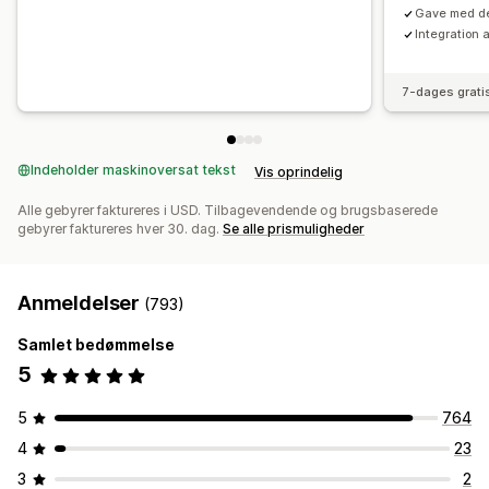
Gave med de
Integration 
7-dages grati
Indeholder maskinoversat tekst
Vis oprindelig
Alle gebyrer faktureres i USD. Tilbagevendende og brugsbaserede
gebyrer faktureres hver 30. dag.
Se alle prismuligheder
Anmeldelser
(793)
Samlet bedømmelse
5
5
764
4
23
3
2