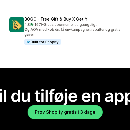
BOGO+ Free Gift & Buy X Get Y
ud af 5 stjerner
4,8
(167)
•
Gratis abonnement tilgængeligt
167 anmeldelser i alt
Øg AOV med køb én, få én-kampagner, rabatter og gratis
gaver
Built for Shopify
il du tilføje en ap
Prøv Shopify gratis i 3 dage