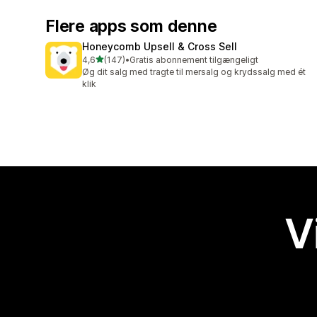
Flere apps som denne
Honeycomb Upsell & Cross Sell
ud af 5 stjerner
4,6
(147)
•
Gratis abonnement tilgængeligt
147 anmeldelser i alt
Øg dit salg med tragte til mersalg og krydssalg med ét
klik
V