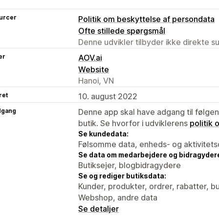
urcer
Politik om beskyttelse af persondata
Ofte stillede spørgsmål
Denne udvikler tilbyder ikke direkte s
er
AOV.ai
Website
Hanoi, VN
ret
10. august 2022
dgang
Denne app skal have adgang til følgend
butik. Se hvorfor i udviklerens
politik
Se kundedata:
Følsomme data, enheds- og aktivitets
Se data om medarbejdere og bidragyder
Butiksejer, blogbidragydere
Se og rediger butiksdata:
Kunder, produkter, ordrer, rabatter, b
Webshop, andre data
Se detaljer