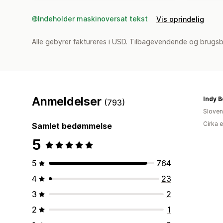
Indeholder maskinoversat tekst
Vis oprindelig
Alle gebyrer faktureres i USD. Tilbagevendende og brugs
Anmeldelser
Indy B
(793)
Sloven
Cirka 
Samlet bedømmelse
5
5
764
4
23
3
2
2
1