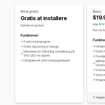
Altid gratis
Basic
$19.
Gratis at installere
eller $1
Perfekt til opstart
Kun for 
Funktioner
Funkti
2 aktive kampagner
Ubegræ
Gratis tilpasning af design
Gratis 
Inkluderer en månedlig omsætning på
500 USD via appen
Gavegr
Ubegrænset antal kampagnetyper
Målret
lokation
Oversæ
Gave m
Integr
7-dages 