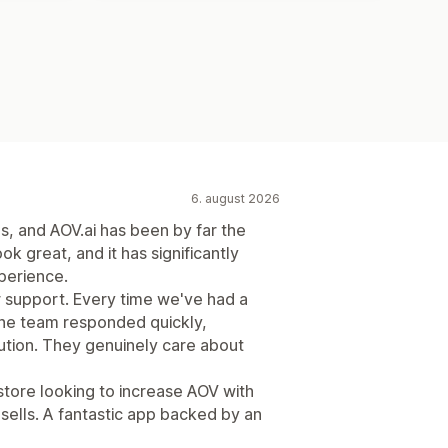
6. august 2026
ps, and AOV.ai has been by far the
ook great, and it has significantly
perience.
r support. Every time we've had a
the team responded quickly,
lution. They genuinely care about
tore looking to increase AOV with
psells. A fantastic app backed by an