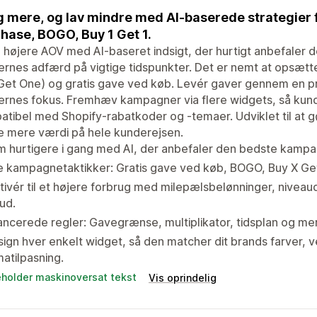
 mere, og lav mindre med AI-baserede strategier f
hase, BOGO, Buy 1 Get 1.
 højere AOV med AI-baseret indsigt, der hurtigt anbefaler 
rnes adfærd på vigtige tidspunkter. Det er nemt at opsæt
et One) og gratis gave ved køb. Levér gaver gennem en pr
rnes fokus. Fremhæv kampagner via flere widgets, så kunder
tibel med Shopify-rabatkoder og -temaer. Udviklet til at 
e mere værdi på hele kunderejsen.
 hurtigere i gang med AI, der anbefaler den bedste kampa
e kampagnetaktikker: Gratis gave ved køb, BOGO, Buy X Get
ivér til et højere forbrug med milepælsbelønninger, nivea
bud.
ncerede regler: Gavegrænse, multiplikator, tidsplan og mer
ign hver enkelt widget, så den matcher dit brands farver, v
atilpasning.
eholder maskinoversat tekst
Vis oprindelig