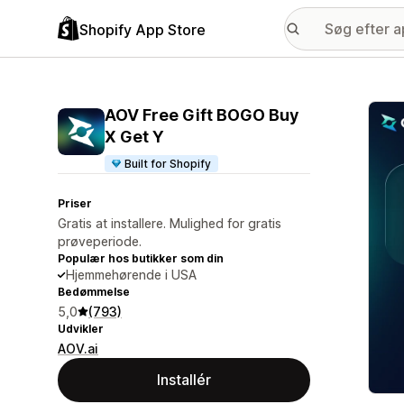
Shopify App Store
Galle
AOV Free Gift BOGO Buy
X Get Y
Built for Shopify
Priser
Gratis at installere. Mulighed for gratis
prøveperiode.
Populær hos butikker som din
Hjemmehørende i USA
Bedømmelse
5,0
(793)
Udvikler
AOV.ai
Installér