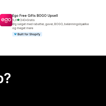
Ego Free Gifts BOGO Upsell
ud af 5 stjerner
5,0
(34)
•
Gratis
34 anmeldelser i alt
Øg salget med rabatter, gaver, BOGO, belønningsbjælke
og meget mere
Built for Shopify
p?