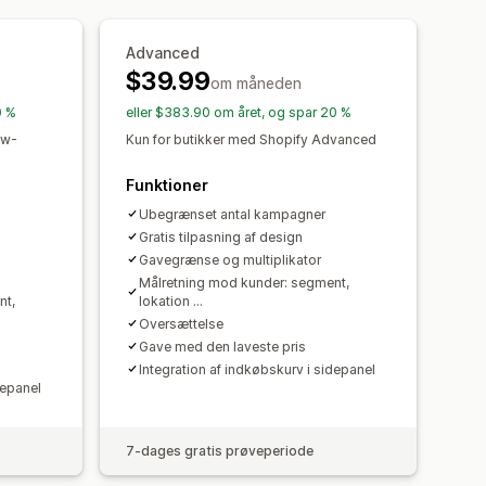
delte rabatter
seredigering
Tilpasset kode
Prioriteret behandling
Advanced
ale forhold
Kampagner
$39.99
batter
Automatiseringer
om måneden
ng
Tagging
Sporing
Rapportering
0 %
eller $383.90 om året, og spar 20 %
 til optimering
Ydeevne af tragt
ow-
Kun for butikker med Shopify Advanced
Funktioner
Ubegrænset antal kampagner
Gratis tilpasning af design
Gavegrænse og multiplikator
Målretning mod kunder: segment,
nt,
lokation ...
Oversættelse
Gave med den laveste pris
Integration af indkøbskurv i sidepanel
depanel
7-dages gratis prøveperiode