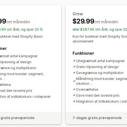
Sampak
Mængderabatter
Niveauind
Redigeringsværktøj
Skabeloner
Mas
Anbefalinger med kunstig intelligens
Grow
Valutakonvertering
Tilpasning til lok
99
$29.99
om måneden
Udløsere og regler
Kombinering af ra
om måneden
Analyser
Målretning
Geolokation
Segmenteri
91.90 om året, og spar 20 %
eller $287.90 om året, og spar 2
A/B-test
Konverteringsrater
Forslag
Analyser
A/B-test
butikker med Shopify Basic
Kun for butikker med Shopify Gr
abonnement
oner
Funktioner
nset antal kampagner
Ubegrænset antal kampagner
tilpasning af design
Gratis tilpasning af design
ænse og multiplikator
Gavegrænse og multiplikator
ning mod kunder: segment,
 ...
Målretning mod kunder: segme
lokation ...
ttelse
Oversættelse
ed den laveste pris
Gave med den laveste pris
ation af indkøbskurv i sidepanel
Integration af indkøbskurv i si
gratis prøveperiode
7-dages gratis prøveperiode