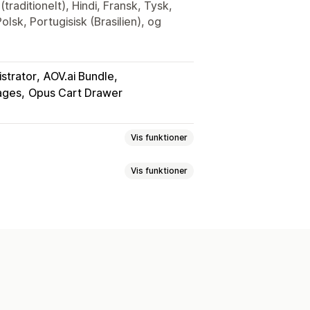
(traditionelt), Hindi, Fransk, Tysk,
olsk, Portugisisk (Brasilien), og
strator
AOV.ai Bundle
ges
Opus Cart Drawer
Vis funktioner
Vis funktioner
n gratis
Faste priser
centrabatter
Masserabatter
taling
Mersalg på produktside
tter i indkøbskurv
p-vinduer
Tilpasset CSS
inger
Produktpakker
egler
re
Mersalgsrabatter
Bannere
Tilpassede rabatter
tis levering
Produkttilføjelser