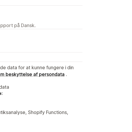
upport på Dansk.
e data for at kunne fungere i din
 om beskyttelse af persondata
.
data
e:
utiksanalyse, Shopify Functions,