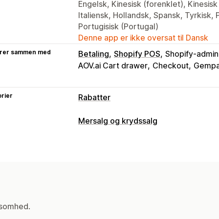
Engelsk, Kinesisk (forenklet), Kinesisk 
Italiensk, Hollandsk, Spansk, Tyrkisk, P
Portugisisk (Portugal)
Denne app er ikke oversat til Dansk
rer sammen med
Betaling
Shopify POS
Shopify-admini
AOV.ai Cart drawer
Checkout
Gempa
rier
Rabatter
Rabattyper
Mersalg og krydssalg
Rabatkoder
Kuponer
Køb én, og få é
Tilpasning
Mængderabatter
Faste rabatter
Pro
Mersalg i indkøbskurv
Mersalg ved be
Gratis levering
Leveringspriser
Raba
Statuslinje
Indkøbskurvskuffe
Pop o
Rabatter ved betaling
Gaver
Belønn
Multivaluta
Flere sprog
Tilpassede r
Tidsbegrænsede tilbud
Nedtællingsu
Krydssalgsrabatter
Pop op-vinduer
Tilbud og anbefalinger
ksomhed.
Leveringsforsikring
Gratis gaver
Gra
Administration af rabatter