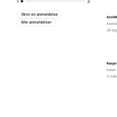
1
3
Skriv en anmeldelse
AnniW
Alle anmeldelser
Austra
28 dag
Ranjar
Indien
11 mån