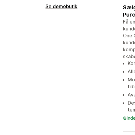
Se demobutik
Sælg
Purc
Få en
kunde
One G
kunde
kompa
skab
Kom
All
Mot
til
Ava
Des
tem
Ind