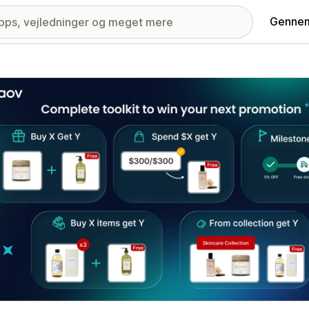
Gennem
ri med udvalgte billeder