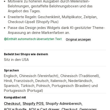
Motiviere zu höheren Ausgaben durch Meilenstein-
Belohnungen, gestaffelte Belohnungsboxen und das
Angebot des Tages.
Erweiterte Regeln: Geschenklimit, Multiplikator, Zeitplan,
Checkout-Upsell (Shopify Plus)
Passe das Design jedes Widgets dank KI-gestützter Theme-
Anpassung an deine Markenfarben an.
Enthält automatisch übersetzten Text
Original anzeigen
Beliebt bei Shops wie deinem
Sitz in den USA
Sprachen
Englisch, Chinesisch (Vereinfacht), Chinesisch (Traditionell),
Hindi, Französisch, Deutsch, Italienisch, Niederländisch,
Spanisch, Türkisch, Polnisch, Portugiesisch (Brasilien) und
Portugiesisch (Portugal)
Kompatibel mit
Checkout
Shopify POS
Shopify-Adminbereich
AOV.ai Bundle
AOV.ai Cart drawer
Checkout
Gempages