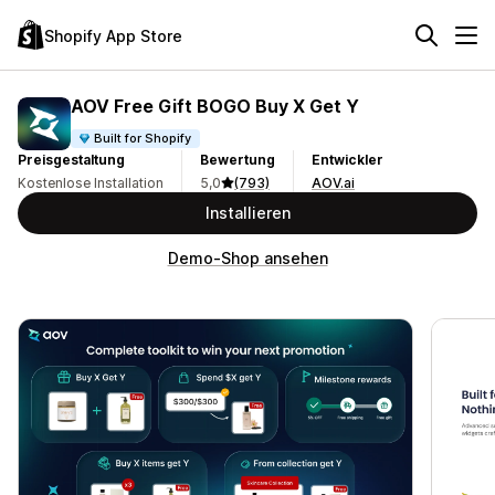
Shopify App Store
AOV Free Gift BOGO Buy X Get Y
Built for Shopify
Preisgestaltung
Bewertung
Entwickler
Kostenlose Installation
5,0
(793)
AOV.ai
Installieren
Demo-Shop ansehen