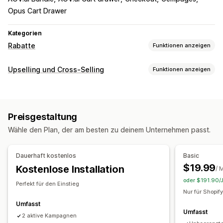
Opus Cart Drawer
Kategorien
Rabatte
Funktionen anzeigen
Rabatt-Typen
Upselling und Cross-Selling
Funktionen anzeigen
Rabattcodes
Coupons
BOGO
Feste Preisgestaltung
Anpassung
Mengenrabatte
Pauschalrabatte
Prozentuale Rabatte
Warenkorb-Upselling
Checkout-Upselling
Massenrabatte
Kostenloser Versand
Versandtarife
Preisgestaltung
Produktseiten-Upselling
Fortschrittsleiste
Warenkorbrabatte
Checkout-Rabatte
Geschenke
Wähle den Plan, der am besten zu deinem Unternehmen passt.
Warenkorbeinschub
Pop-ups
Benutzerdefinierte CSS
Prämien
Produkt-Bundles
Zeitlich begrenzte Angebote
Mehrere Währungen
Mehrere Sprachen
Countdown Timer
Upselling-Rabatte
Dauerhaft kostenlos
Basic
Benutzerdefinierte Regeln
Cross-Selling-Rabatte
Popups
Banner
$19.99
Kostenlose Installation
/ 
Individuelle Rabatte
Angebote und Empfehlungen
oder $191.90/J
Perfekt für den Einstieg
Versandschutz
Kostenlose Geschenke
Rabatte verwalten
Nur für Shopif
Kostenloser Versand
Produkt-Add-ons
Bundles
Editor-Tool
Vorlagen
Massenbearbeitung
Umfasst
Umfasst
Mengenrabatte
Gestaffelte Rabatte
KI-Empfehlungen
Individueller Code
2 aktive Kampagnen
Währungsumrechnung
Lokalisierung