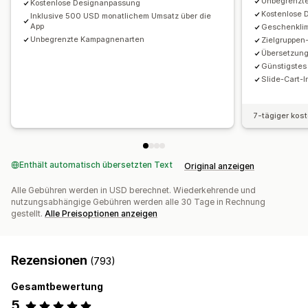
Unbegrenzt
Kostenlose Designanpassung
Priorisierte Auftragsabwicklung
Kampagnen
Trigger und Regeln
Rabattstapelung
Kostenlose
Inklusive 500 USD monatlichem Umsatz über die
Automatisierungen
Targeting
Geolokalisierung
App
Geschenklimi
Analysen
Unbegrenzte Kampagnenarten
Zielgruppen-
Segmentierung
Tagging
Tracking
Berichterstattung
A/B-Tests
Conversion-Raten
Optimierungsvorschläge
Übersetzun
Analysen
A/B-Tests
Günstigste
Funnel-Leistung
Slide-Cart-I
7-tägiger kos
Enthält automatisch übersetzten Text
Original anzeigen
Alle Gebühren werden in USD berechnet. Wiederkehrende und
nutzungsabhängige Gebühren werden alle 30 Tage in Rechnung
gestellt.
Alle Preisoptionen anzeigen
Rezensionen
(793)
Gesamtbewertung
5