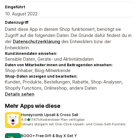
Eingeführt
10. August 2022
Datenzugriff
Damit diese App in deinem Shop funktioniert, benötigt sie
Zugriff auf die folgenden Daten. Die Gründe dafür findest du in
der
Datenschutzerklärung
des Entwicklers bzw. der
Entwicklerin.
Kund:innendaten einsehen:
Sensible Daten, Geräte- und Aktivitätsdaten
Daten von Mitarbeiter:innen und Beitragenden einsehen:
Shop-Inhaber, Blog-Mitwirkende
Shop-Daten anzeigen und bearbeiten:
Kunden, Produkte, Bestellungen, Rabatte, Shop-Analysen,
Shopify Functions, Onlineshop, andere Daten
Details sehen
Mehr Apps wie diese
Honeycomb Upsell & Cross Sell
von 5 Sternen
4,6
(147)
•
Kostenloser Plan verfügbar
147 Rezensionen insgesamt
Umsatz steigern mit One-Click-Upsell- und Cross-Sell-Funnels
BOGO+ Free Gift & Buy X Get Y