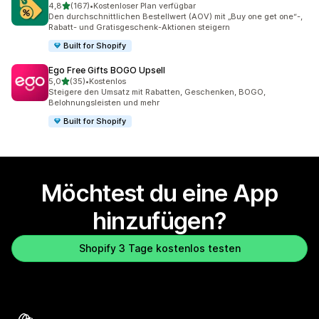
von 5 Sternen
4,8
(167)
•
Kostenloser Plan verfügbar
167 Rezensionen insgesamt
Den durchschnittlichen Bestellwert (AOV) mit „Buy one get one“-,
Rabatt- und Gratisgeschenk-Aktionen steigern
Built for Shopify
Ego Free Gifts BOGO Upsell
von 5 Sternen
5,0
(35)
•
Kostenlos
35 Rezensionen insgesamt
Steigere den Umsatz mit Rabatten, Geschenken, BOGO,
Belohnungsleisten und mehr
Built for Shopify
Möchtest du eine App
hinzufügen?
Shopify 3 Tage kostenlos testen