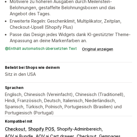
Motiviere zu höheren Ausgaben durch Meilenstein-
Belohnungen, gestaffelte Belohnungsboxen und das
Angebot des Tages.
Erweiterte Regeln: Geschenklimit, Multiplikator, Zeitplan,
Checkout-Upsell (Shopify Plus)
Passe das Design jedes Widgets dank KI-gestützter Theme-
Anpassung an deine Markenfarben an.
Enthält automatisch übersetzten Text
Original anzeigen
Beliebt bei Shops wie deinem
Sitz in den USA
Sprachen
Englisch, Chinesisch (Vereinfacht), Chinesisch (Traditionell),
Hindi, Französisch, Deutsch, Italienisch, Niederländisch,
Spanisch, Türkisch, Polnisch, Portugiesisch (Brasilien) und
Portugiesisch (Portugal)
Kompatibel mit
Checkout
Shopify POS
Shopify-Adminbereich
AOV.ai Bundle
AOV.ai Cart drawer
Checkout
Gempages