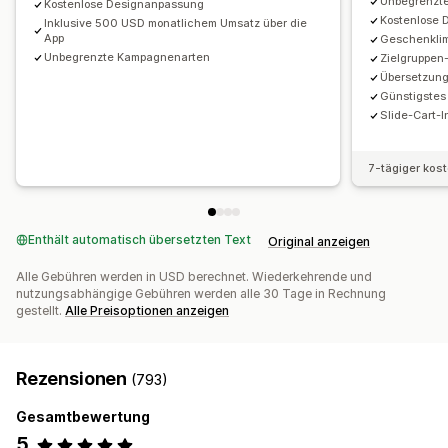
Unbegrenzt
Kostenlose Designanpassung
Priorisierte Auftragsabwicklung
Kampagnen
Trigger und Regeln
Rabattstapelung
Kostenlose
Inklusive 500 USD monatlichem Umsatz über die
Automatisierungen
Targeting
Geolokalisierung
App
Geschenklimi
Analysen
Unbegrenzte Kampagnenarten
Zielgruppen-
Segmentierung
Tagging
Tracking
Berichterstattung
A/B-Tests
Conversion-Raten
Optimierungsvorschläge
Übersetzun
Analysen
A/B-Tests
Günstigste
Funnel-Leistung
Slide-Cart-I
7-tägiger kos
Enthält automatisch übersetzten Text
Original anzeigen
Alle Gebühren werden in USD berechnet. Wiederkehrende und
nutzungsabhängige Gebühren werden alle 30 Tage in Rechnung
gestellt.
Alle Preisoptionen anzeigen
Rezensionen
(793)
Gesamtbewertung
5