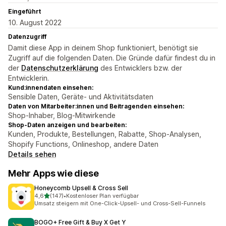
Eingeführt
10. August 2022
Datenzugriff
Damit diese App in deinem Shop funktioniert, benötigt sie
Zugriff auf die folgenden Daten. Die Gründe dafür findest du in
der
Datenschutzerklärung
des Entwicklers bzw. der
Entwicklerin.
Kund:innendaten einsehen:
Sensible Daten, Geräte- und Aktivitätsdaten
Daten von Mitarbeiter:innen und Beitragenden einsehen:
Shop-Inhaber, Blog-Mitwirkende
Shop-Daten anzeigen und bearbeiten:
Kunden, Produkte, Bestellungen, Rabatte, Shop-Analysen,
Shopify Functions, Onlineshop, andere Daten
Details sehen
Mehr Apps wie diese
Honeycomb Upsell & Cross Sell
von 5 Sternen
4,6
(147)
•
Kostenloser Plan verfügbar
147 Rezensionen insgesamt
Umsatz steigern mit One-Click-Upsell- und Cross-Sell-Funnels
BOGO+ Free Gift & Buy X Get Y