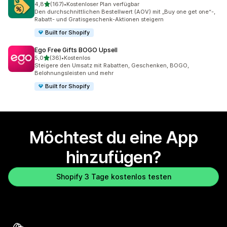
von 5 Sternen
4,8
(167)
•
Kostenloser Plan verfügbar
167 Rezensionen insgesamt
Den durchschnittlichen Bestellwert (AOV) mit „Buy one get one“-,
Rabatt- und Gratisgeschenk-Aktionen steigern
Built for Shopify
Ego Free Gifts BOGO Upsell
von 5 Sternen
5,0
(36)
•
Kostenlos
36 Rezensionen insgesamt
Steigere den Umsatz mit Rabatten, Geschenken, BOGO,
Belohnungsleisten und mehr
Built for Shopify
Möchtest du eine App
hinzufügen?
Shopify 3 Tage kostenlos testen