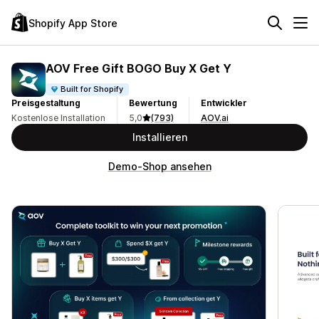
Shopify App Store
AOV Free Gift BOGO Buy X Get Y
Built for Shopify
Preisgestaltung
Bewertung
Entwickler
Kostenlose Installation
5,0
(793)
AOV.ai
Installieren
Demo-Shop ansehen