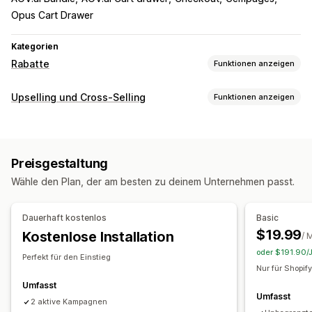
Opus Cart Drawer
Kategorien
Rabatte
Funktionen anzeigen
Rabatt-Typen
Upselling und Cross-Selling
Funktionen anzeigen
Rabattcodes
Coupons
BOGO
Feste Preisgestaltung
Anpassung
Mengenrabatte
Pauschalrabatte
Prozentuale Rabatte
Warenkorb-Upselling
Checkout-Upselling
Massenrabatte
Kostenloser Versand
Versandtarife
Preisgestaltung
Produktseiten-Upselling
Fortschrittsleiste
Warenkorbrabatte
Checkout-Rabatte
Geschenke
Wähle den Plan, der am besten zu deinem Unternehmen passt.
Warenkorbeinschub
Pop-ups
Benutzerdefinierte CSS
Prämien
Produkt-Bundles
Zeitlich begrenzte Angebote
Mehrere Währungen
Mehrere Sprachen
Countdown Timer
Upselling-Rabatte
Dauerhaft kostenlos
Basic
Benutzerdefinierte Regeln
Cross-Selling-Rabatte
Popups
Banner
$19.99
Kostenlose Installation
/ 
Individuelle Rabatte
Angebote und Empfehlungen
oder $191.90/J
Perfekt für den Einstieg
Versandschutz
Kostenlose Geschenke
Rabatte verwalten
Nur für Shopif
Kostenloser Versand
Produkt-Add-ons
Bundles
Editor-Tool
Vorlagen
Massenbearbeitung
Umfasst
Umfasst
Mengenrabatte
Gestaffelte Rabatte
KI-Empfehlungen
Individueller Code
2 aktive Kampagnen
Währungsumrechnung
Lokalisierung