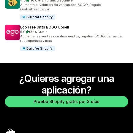
de 5 estrellas
4.8
(167)
•
Plan gratis disponible
167 reseñas en total
Aumenta el volumen de ventas con BOGO, Regalo
Gratis/Descuento
Built for Shopify
Ego Free Gifts BOGO Upsell
de 5 estrellas
5.0
(34)
•
Gratis
34 reseñas en total
Aumenta las ventas con descuentos, regalos, BOGO, barras de
recompensas y más.
Built for Shopify
¿Quieres agregar una
aplicación?
Prueba Shopify gratis por 3 días