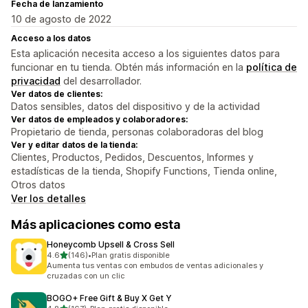
Fecha de lanzamiento
10 de agosto de 2022
Acceso a los datos
Esta aplicación necesita acceso a los siguientes datos para
funcionar en tu tienda. Obtén más información en la
política de
privacidad
del desarrollador.
Ver datos de clientes:
Datos sensibles, datos del dispositivo y de la actividad
Ver datos de empleados y colaboradores:
Propietario de tienda, personas colaboradoras del blog
Ver y editar datos de la tienda:
Clientes, Productos, Pedidos, Descuentos, Informes y
estadísticas de la tienda, Shopify Functions, Tienda online,
Otros datos
Ver los detalles
Más aplicaciones como esta
Honeycomb Upsell & Cross Sell
de 5 estrellas
4.6
(146)
•
Plan gratis disponible
146 reseñas en total
Aumenta tus ventas con embudos de ventas adicionales y
cruzadas con un clic
BOGO+ Free Gift & Buy X Get Y