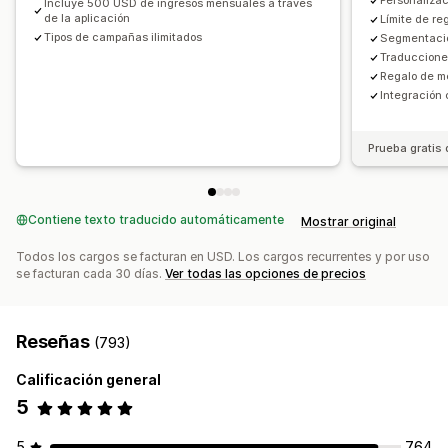
Personalizac
Incluye 500 USD de ingresos mensuales a través
Código personalizado
Conversión de monedas
de la aplicación
Límite de re
Informes y estadísticas
Tipos de campañas ilimitados
Segmentación
Localización
Campañas
Activadores y reglas
Prueba A/B
Tasas de conversión
Traduccion
Descuentos por pila
Automatizaciones
Segmentación
Regalo de m
Sugerencias de optimización
Rendimiento del embudo
Geolocalización
Segmentación
Etiquetas
Seguimiento
Integración 
Informes
Informes y estadísticas
Prueba A/B
Prueba gratis 
Contiene texto traducido automáticamente
Mostrar original
Todos los cargos se facturan en USD. Los cargos recurrentes y por uso
se facturan cada 30 días.
Ver todas las opciones de precios
Reseñas
(793)
Calificación general
5
5
764