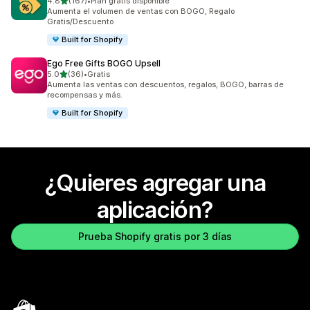
de 5 estrellas
4.8
(167)
•
Plan gratis disponible
167 reseñas en total
Aumenta el volumen de ventas con BOGO, Regalo
Gratis/Descuento
Built for Shopify
Ego Free Gifts BOGO Upsell
de 5 estrellas
5.0
(36)
•
Gratis
36 reseñas en total
Aumenta las ventas con descuentos, regalos, BOGO, barras de
recompensas y más.
Built for Shopify
¿Quieres agregar una
aplicación?
Prueba Shopify gratis por 3 días