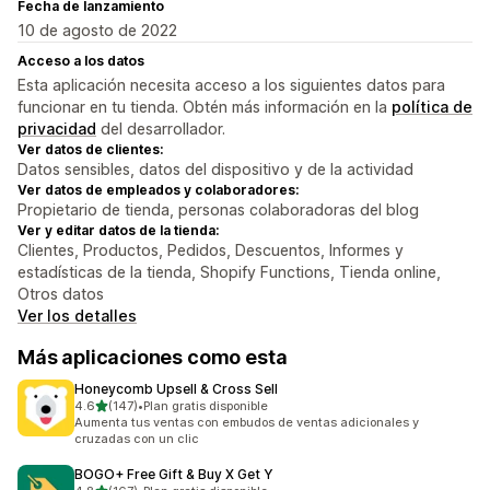
Fecha de lanzamiento
10 de agosto de 2022
Acceso a los datos
Esta aplicación necesita acceso a los siguientes datos para
funcionar en tu tienda. Obtén más información en la
política de
privacidad
del desarrollador.
Ver datos de clientes:
Datos sensibles, datos del dispositivo y de la actividad
Ver datos de empleados y colaboradores:
Propietario de tienda, personas colaboradoras del blog
Ver y editar datos de la tienda:
Clientes, Productos, Pedidos, Descuentos, Informes y
estadísticas de la tienda, Shopify Functions, Tienda online,
Otros datos
Ver los detalles
Más aplicaciones como esta
Honeycomb Upsell & Cross Sell
de 5 estrellas
4.6
(147)
•
Plan gratis disponible
147 reseñas en total
Aumenta tus ventas con embudos de ventas adicionales y
cruzadas con un clic
BOGO+ Free Gift & Buy X Get Y