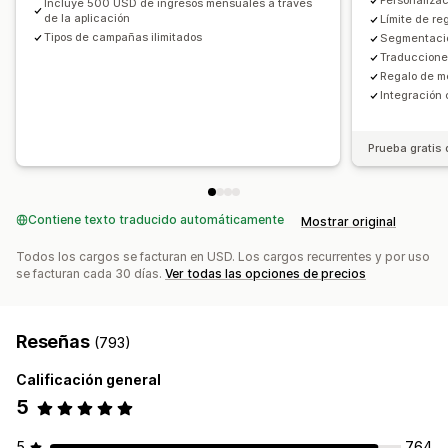
Personalizac
Incluye 500 USD de ingresos mensuales a través
Código personalizado
Conversión de monedas
de la aplicación
Límite de re
Informes y estadísticas
Tipos de campañas ilimitados
Segmentación
Localización
Campañas
Activadores y reglas
Prueba A/B
Tasas de conversión
Traduccion
Descuentos por pila
Automatizaciones
Segmentación
Regalo de m
Sugerencias de optimización
Rendimiento del embudo
Geolocalización
Segmentación
Etiquetas
Seguimiento
Integración 
Informes
Informes y estadísticas
Prueba A/B
Prueba gratis 
Contiene texto traducido automáticamente
Mostrar original
Todos los cargos se facturan en USD. Los cargos recurrentes y por uso
se facturan cada 30 días.
Ver todas las opciones de precios
Reseñas
(793)
Calificación general
5
5
764