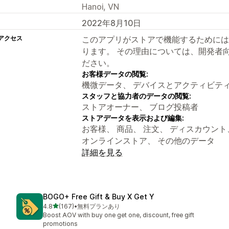
Hanoi, VN
2022年8月10日
アクセス
このアプリがストアで機能するためには
ります。 その理由については、開発者
ださい。
お客様データの閲覧:
機微データ、 デバイスとアクティビテ
スタッフと協力者のデータの閲覧:
ストアオーナー、 ブログ投稿者
ストアデータを表示および編集:
お客様、 商品、 注文、 ディスカウント、 スト
オンラインストア、 その他のデータ
詳細を見る
BOGO+ Free Gift & Buy X Get Y
5つ星中
4.8
(167)
•
無料プランあり
合計レビュー数：167件
Boost AOV with buy one get one, discount, free gift
promotions