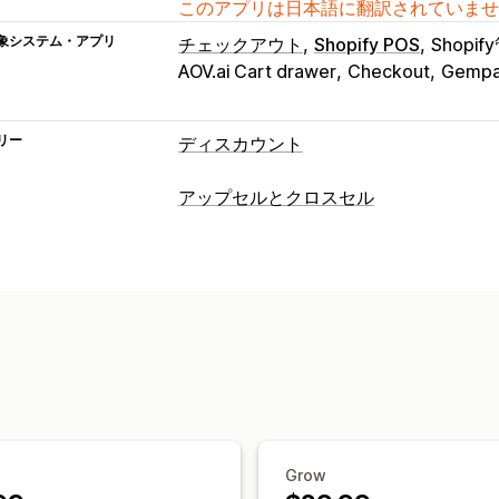
このアプリは日本語に翻訳されていませ
象システム・アプリ
チェックアウト
Shopify POS
Shopi
AOV.ai Cart drawer
Checkout
Gempa
リー
ディスカウント
ディスカウントの種類
アップセルとクロスセル
クーポンコード
クーポン
BOGO
固定
カスタマイズ
一律割引
割引率によるディスカウント
カートでのアップセル
チェックアウト
カートディスカウント
チェックアウト
商品ページでのアップセル
進捗バー
商品バンドル
期間限定オファー
カウ
カスタムCSS
複数通貨
複数言語
カス
アップセルディスカウント
クロスセル
カスタムディスカウント
オファーとおすすめ
配送保証
無料ギフト
無料配送
商品ア
ディスカウント管理
ボリュームディスカウント
段階的ディ
編集ツール
テンプレート
一括編集
カ
優先処理
Grow
キャンペーン
トリガーとルール
ディ