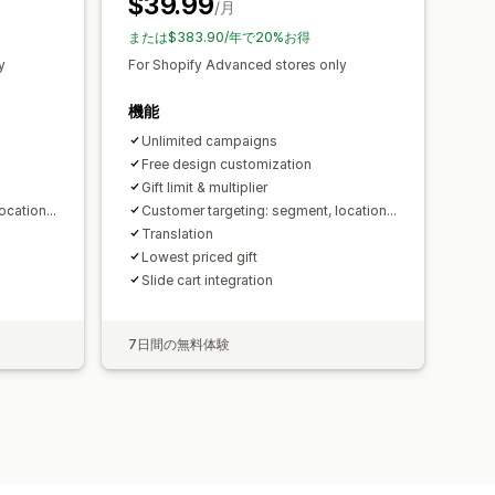
$39.99
オロケーション
セグメンテーション
/月
スト
または$383.90/年で20%お得
の提案
ファネルのパフォーマンス
y
For Shopify Advanced stores only
機能
Unlimited campaigns
Free design customization
Gift limit & multiplier
cation...
Customer targeting: segment, location...
Translation
Lowest priced gift
Slide cart integration
7日間の無料体験