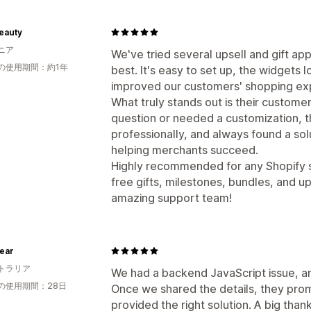
eauty
ニア
We've tried several upsell and gift ap
の使用期間：約1年
best. It's easy to set up, the widgets l
improved our customers' shopping ex
What truly stands out is their custome
question or needed a customization, 
professionally, and always found a so
helping merchants succeed.
Highly recommended for any Shopify s
free gifts, milestones, bundles, and u
amazing support team!
ear
トラリア
We had a backend JavaScript issue, a
の使用期間：28日
Once we shared the details, they prom
provided the right solution. A big tha