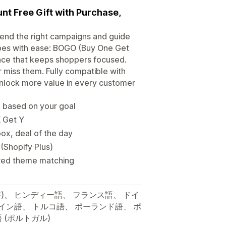
unt Free Gift with Purchase,
end the right campaigns and guide
pes with ease: BOGO (Buy One Get
ence that keeps shoppers focused.
 miss them. Fully compatible with
 unlock more value in every customer
n based on your goal
X Get Y
ox, deal of the day
 (Shopify Plus)
ered theme matching
体字)、 ヒンディー語、 フランス語、 ドイ
イン語、 トルコ語、 ポーランド語、 ポ
 (ポルトガル)