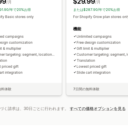
99
$29.99
/月
オートメーション
ターゲティング
/月
ジ
分析
タグ付け
追跡
レポート
分析
A/Bテ
91.90/年で20%お得
または$287.90/年で20%お得
A/Bテスト
コンバージョン率
最適化
ify Basic stores only
For Shopify Grow plan stores onl
機能
ted campaigns
Unlimited campaigns
esign customization
Free design customization
it & multiplier
Gift limit & multiplier
er targeting: segment, location...
Customer targeting: segment, lo
ation
Translation
 priced gift
Lowest priced gift
art integration
Slide cart integration
無料体験
7日間の無料体験
基づく請求は、30日ごとに行われます。
すべての価格オプションを見る