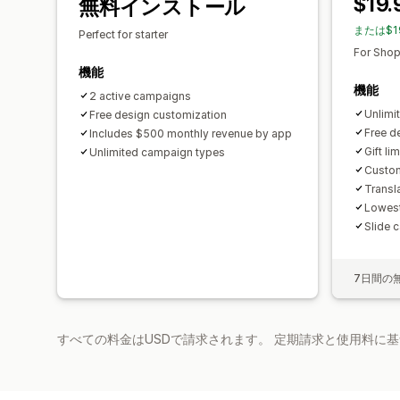
$19.
無料インストール
または$1
Perfect for starter
For Shop
機能
機能
2 active campaigns
Unlimi
Free design customization
Free d
Includes $500 monthly revenue by app
Gift lim
Unlimited campaign types
Custom
Transl
Lowest
Slide c
7日間の
すべての料金はUSDで請求されます。 定期請求と使用料に