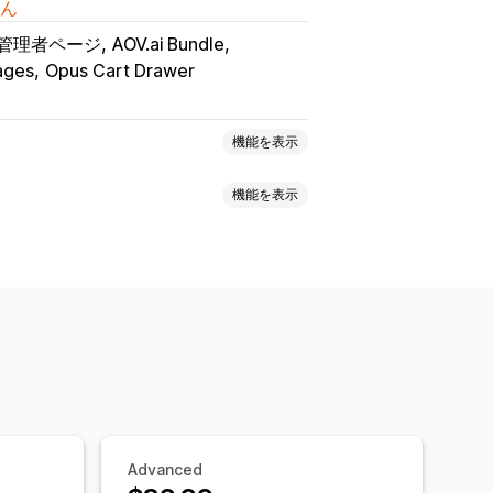
ん
fy管理者ページ
AOV.ai Bundle
ges
Opus Cart Drawer
機能を表示
機能を表示
価格設定
ボリュームディスカウント
一括割引
無料配送
配送料
時のアップセル
ディスカウント
ギフト
リワード
カートドロワー
ポップアップ
ントダウンタイマー
タムルール
ディスカウント
ポップアップ
バナー
ドオン
バンドル
スカウント
AIによるおすすめ
スタムコード
通貨換算
ローカライズ
Advanced
スカウントの組み合わせ