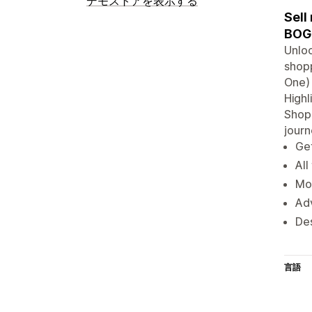
デモストアを表示する
Sell
BOGO
Unloc
shopp
One) 
Highl
Shopi
jour
Get
All
Mot
Adv
De
言語