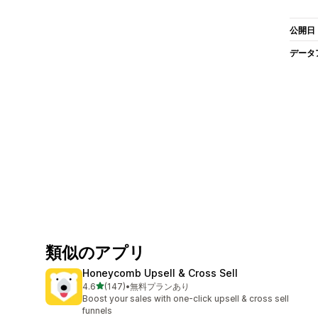
公開日
データ
類似のアプリ
Honeycomb Upsell & Cross Sell
5つ星中
4.6
(147)
•
無料プランあり
合計レビュー数：147件
Boost your sales with one-click upsell & cross sell
funnels