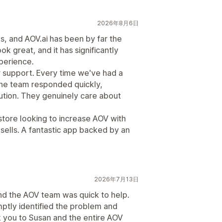
2026年8月6日
ps, and AOV.ai has been by far the
ook great, and it has significantly
perience.
r support. Every time we've had a
the team responded quickly,
lution. They genuinely care about
tore looking to increase AOV with
psells. A fantastic app backed by an
2026年7月13日
nd the AOV team was quick to help.
ptly identified the problem and
nk you to Susan and the entire AOV