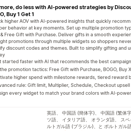
 more, do less with AI-powered strategies by Disco
, Buy 1 Get 1
k higher AOV with AI-powered insights that quickly recomm
er behavior at key moments. Set up multiple promotion ty
& Free Gift with Purchase. Deliver gifts in a smooth experi
ight promotions through multiple widgets so shoppers never
fy discount codes and themes. Built to simplify gifting and
ney
 started faster with AI that recommends the best campaig
 the promotion tactics: Free Gift with Purchase, BOGO, Buy 
ivate higher spend with milestone rewards, tiered reward b
anced rule: Gift limit, Multiplier, Schedule, Checkout upsell
sign every widget to match your brand colors with AI-pow
英語、 中国語 (簡体字)、 中国語 (繁
ツ語、 イタリア語、 オランダ語、 スペ
ルトガル語 (ブラジル)、と ポルトガル語