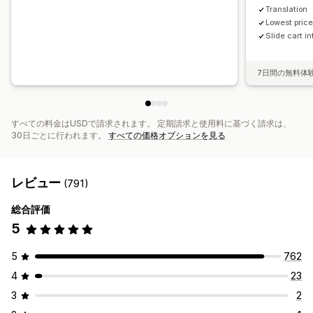
レポート
分析
A/Bテスト
Translation
Lowest price
Slide cart i
7日間の無料体
すべての料金はUSDで請求されます。 定期請求と使用料に基づく請求は、
30日ごとに行われます。
すべての価格オプションを見る
レビュー
(791)
総合評価
5
5
762
4
23
3
2