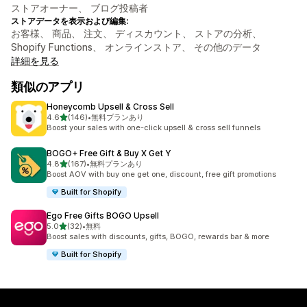
ストアオーナー、 ブログ投稿者
ストアデータを表示および編集:
お客様、 商品、 注文、 ディスカウント、 ストアの分析、
Shopify Functions、 オンラインストア、 その他のデータ
詳細を見る
類似のアプリ
Honeycomb Upsell & Cross Sell
5つ星中
4.6
(146)
•
無料プランあり
合計レビュー数：146件
Boost your sales with one-click upsell & cross sell funnels
BOGO+ Free Gift & Buy X Get Y
5つ星中
4.8
(167)
•
無料プランあり
合計レビュー数：167件
Boost AOV with buy one get one, discount, free gift promotions
Built for Shopify
Ego Free Gifts BOGO Upsell
5つ星中
5.0
(32)
•
無料
合計レビュー数：32件
Boost sales with discounts, gifts, BOGO, rewards bar & more
Built for Shopify