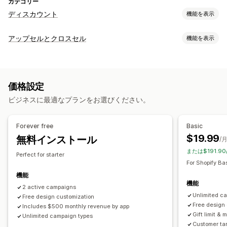
カテゴリー
ディスカウント
機能を表示
ディスカウントの種類
アップセルとクロスセル
機能を表示
クーポンコード
クーポン
BOGO
固定価格設定
カスタマイズ
ボリュームディスカウント
一律割引
カートでのアップセル
チェックアウト時のアップセル
割引率によるディスカウント
一括割引
無料配送
配送料
価格設定
商品ページでのアップセル
進捗バー
カートドロワー
カートディスカウント
チェックアウトディスカウント
ギフト
ビジネスに最適なプランをお選びください。
ポップアップ
カスタムCSS
複数通貨
複数言語
カスタムルール
リワード
商品バンドル
期間限定オファー
カウントダウンタイマー
アップセルディスカウント
オファーとおすすめ
Forever free
Basic
クロスセルディスカウント
ポップアップ
バナー
配送保証
無料ギフト
無料配送
商品アドオン
バンドル
$19.99
無料インストール
/
カスタムディスカウント
ボリュームディスカウント
段階的ディスカウント
または$191.9
Perfect for starter
AIによるおすすめ
優先処理
ディスカウント管理
For Shopify Ba
編集ツール
テンプレート
一括編集
カスタムコード
通貨換算
機能
分析
機能
ローカライズ
2 active campaigns
キャンペーン
トリガーとルール
A/Bテスト
コンバージョン率
最適化の提案
Unlimited c
Free design customization
ディスカウントの組み合わせ
オートメーション
ターゲティング
ファネルのパフォーマンス
Free design
Includes $500 monthly revenue by app
ジオロケーション
セグメンテーション
タグ付け
追跡
Gift limit & m
Unlimited campaign types
Customer tar