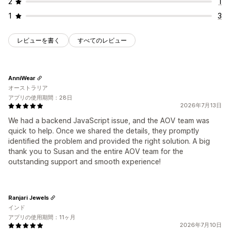
2
1
1
3
レビューを書く
すべてのレビュー
AnniWear
オーストラリア
アプリの使用期間：28日
2026年7月13日
We had a backend JavaScript issue, and the AOV team was
quick to help. Once we shared the details, they promptly
identified the problem and provided the right solution. A big
thank you to Susan and the entire AOV team for the
outstanding support and smooth experience!
Ranjari Jewels
インド
アプリの使用期間：11ヶ月
2026年7月10日