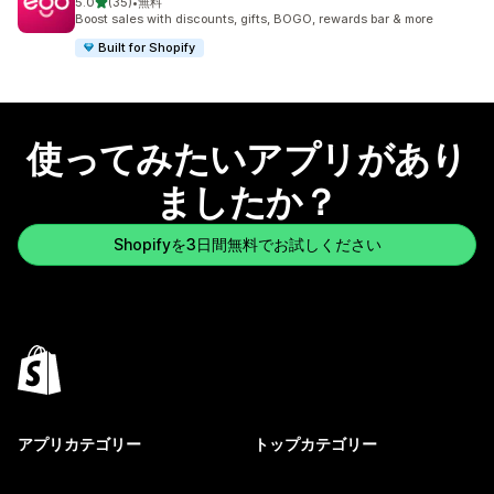
5つ星中
5.0
(35)
•
無料
合計レビュー数：35件
Boost sales with discounts, gifts, BOGO, rewards bar & more
Built for Shopify
使ってみたいアプリがあり
ましたか？
Shopifyを3日間無料でお試しください
アプリカテゴリー
トップカテゴリー