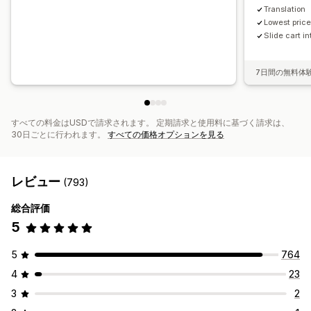
レポート
分析
A/Bテスト
Translation
Lowest price
Slide cart i
7日間の無料体
すべての料金はUSDで請求されます。 定期請求と使用料に基づく請求は、
30日ごとに行われます。
すべての価格オプションを見る
レビュー
(793)
総合評価
5
5
764
4
23
3
2