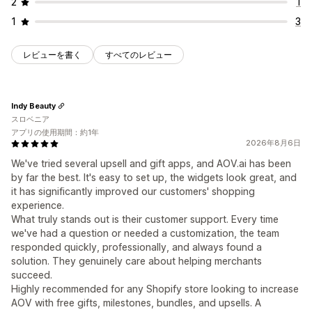
2
1
1
3
レビューを書く
すべてのレビュー
Indy Beauty
スロベニア
アプリの使用期間：約1年
2026年8月6日
We've tried several upsell and gift apps, and AOV.ai has been
by far the best. It's easy to set up, the widgets look great, and
it has significantly improved our customers' shopping
experience.
What truly stands out is their customer support. Every time
we've had a question or needed a customization, the team
responded quickly, professionally, and always found a
solution. They genuinely care about helping merchants
succeed.
Highly recommended for any Shopify store looking to increase
AOV with free gifts, milestones, bundles, and upsells. A