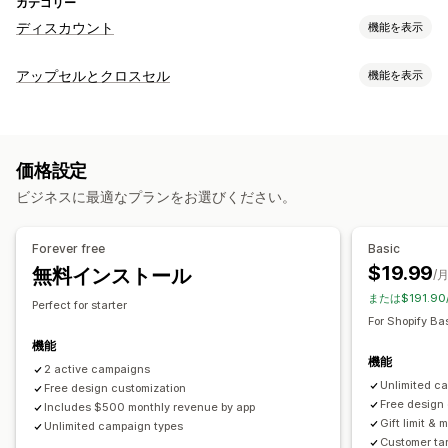
カテゴリー
ディスカウント
機能を表示
ディスカウントの種類
アップセルとクロスセル
機能を表示
クーポンコード
クーポン
BOGO
固定価格設定
カスタマイズ
ボリュームディスカウント
一律割引
カートでのアップセル
チェックアウト時のアップセル
割引率によるディスカウント
一括割引
無料配送
配送料
価格設定
商品ページでのアップセル
進捗バー
カートドロワー
カートディスカウント
チェックアウトディスカウント
ギフト
ビジネスに最適なプランをお選びください。
ポップアップ
カスタムCSS
複数通貨
複数言語
カスタムルール
リワード
商品バンドル
期間限定オファー
カウントダウンタイマー
アップセルディスカウント
オファーとおすすめ
Forever free
Basic
クロスセルディスカウント
ポップアップ
バナー
配送保証
無料ギフト
無料配送
商品アドオン
バンドル
$19.99
無料インストール
/
カスタムディスカウント
ボリュームディスカウント
段階的ディスカウント
または$191.9
Perfect for starter
AIによるおすすめ
優先処理
ディスカウント管理
For Shopify Ba
編集ツール
テンプレート
一括編集
カスタムコード
通貨換算
機能
分析
機能
ローカライズ
2 active campaigns
キャンペーン
トリガーとルール
A/Bテスト
コンバージョン率
最適化の提案
Unlimited c
Free design customization
ディスカウントの組み合わせ
オートメーション
ターゲティング
ファネルのパフォーマンス
Free design
Includes $500 monthly revenue by app
ジオロケーション
セグメンテーション
タグ付け
追跡
Gift limit & m
Unlimited campaign types
Customer tar