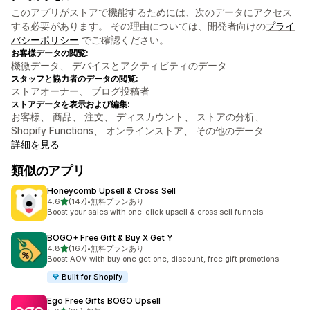
このアプリがストアで機能するためには、次のデータにアクセス
する必要があります。 その理由については、開発者向けの
プライ
バシーポリシー
でご確認ください。
お客様データの閲覧:
機微データ、 デバイスとアクティビティのデータ
スタッフと協力者のデータの閲覧:
ストアオーナー、 ブログ投稿者
ストアデータを表示および編集:
お客様、 商品、 注文、 ディスカウント、 ストアの分析、
Shopify Functions、 オンラインストア、 その他のデータ
詳細を見る
類似のアプリ
Honeycomb Upsell & Cross Sell
5つ星中
4.6
(147)
•
無料プランあり
合計レビュー数：147件
Boost your sales with one-click upsell & cross sell funnels
BOGO+ Free Gift & Buy X Get Y
5つ星中
4.8
(167)
•
無料プランあり
合計レビュー数：167件
Boost AOV with buy one get one, discount, free gift promotions
Built for Shopify
Ego Free Gifts BOGO Upsell