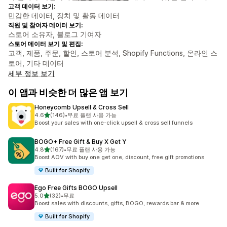
고객 데이터 보기:
민감한 데이터, 장치 및 활동 데이터
직원 및 참여자 데이터 보기:
스토어 소유자, 블로그 기여자
스토어 데이터 보기 및 편집:
고객, 제품, 주문, 할인, 스토어 분석, Shopify Functions, 온라인 스
토어, 기타 데이터
세부 정보 보기
이 앱과 비슷한 더 많은 앱 보기
Honeycomb Upsell & Cross Sell
별 5개 중
4.6
(146)
•
무료 플랜 사용 가능
총 리뷰 146개
Boost your sales with one-click upsell & cross sell funnels
BOGO+ Free Gift & Buy X Get Y
별 5개 중
4.8
(167)
•
무료 플랜 사용 가능
총 리뷰 167개
Boost AOV with buy one get one, discount, free gift promotions
Built for Shopify
Ego Free Gifts BOGO Upsell
별 5개 중
5.0
(32)
•
무료
총 리뷰 32개
Boost sales with discounts, gifts, BOGO, rewards bar & more
Built for Shopify