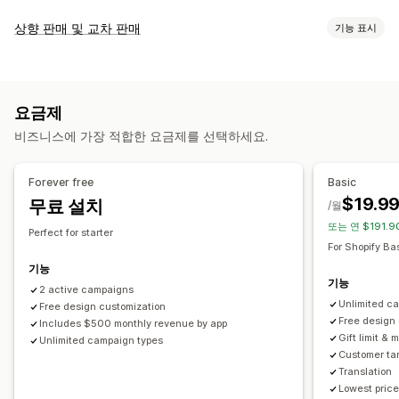
할인 유형
상향 판매 및 교차 판매
기능 표시
할인 코드
쿠폰
원 플러스 원
고정 가격
수량 할인
균일 할인
맞춤 설정
백분율 할인
대량 할인
무료 배송
배송료
카트 할인
결제 할인
카트 상향 판매
결제 상향 판매
제품 페이지 상향 판매
기프트
리워드
제품 번들
시간 한정 혜택
카운트다운 타이머
요금제
진행률 표시줄
카트 서랍
팝업
사용자 지정 CSS
여러 통화
상향 판매 할인
교차 판매 할인
팝업
배너
사용자 지정 할인
비즈니스에 가장 적합한 요금제를 선택하세요.
여러 언어
사용자 지정 규칙
할인 관리
제안 및 권장 사항
편집기 도구
템플릿
대량 편집
사용자 지정 코드
환전
현지화
Forever free
Basic
배송 보호
무료 기프트
무료 배송
제품 추가 옵션
번들
캠페인
트리거 및 규칙
할인 누적
자동화
타게팅
위치 정보
$19.9
무료 설치
/월
수량 할인
계층별 할인
AI 권장 사항
우선 순위 처리
세분화
태그 지정
추적
보고
분석
A/B 테스트
또는 연 $191.9
Perfect for starter
For Shopify Ba
분석
기능
A/B 테스트
전환율
최적화 제안
퍼널 추적
기능
2 active campaigns
Unlimited c
Free design customization
Free design
Includes $500 monthly revenue by app
Gift limit & m
Unlimited campaign types
Customer tar
Translation
Lowest price