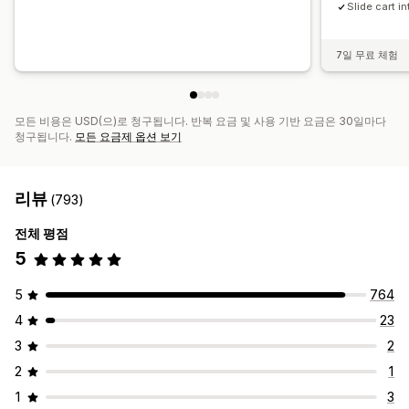
Slide cart i
7일 무료 체험
모든 비용은 USD(으)로 청구됩니다. 반복 요금 및 사용 기반 요금은 30일마다
청구됩니다.
모든 요금제 옵션 보기
리뷰
(793)
전체 평점
5
5
764
4
23
3
2
2
1
1
3