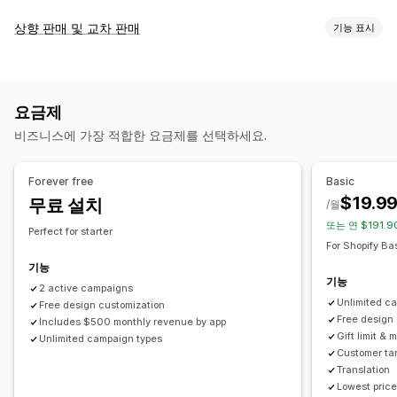
할인 유형
상향 판매 및 교차 판매
기능 표시
할인 코드
쿠폰
원 플러스 원
고정 가격
수량 할인
균일 할인
맞춤 설정
백분율 할인
대량 할인
무료 배송
배송료
카트 할인
결제 할인
카트 상향 판매
결제 상향 판매
제품 페이지 상향 판매
기프트
리워드
제품 번들
시간 한정 혜택
카운트다운 타이머
요금제
진행률 표시줄
카트 서랍
팝업
사용자 지정 CSS
여러 통화
상향 판매 할인
교차 판매 할인
팝업
배너
사용자 지정 할인
비즈니스에 가장 적합한 요금제를 선택하세요.
여러 언어
사용자 지정 규칙
할인 관리
제안 및 권장 사항
편집기 도구
템플릿
대량 편집
사용자 지정 코드
환전
현지화
Forever free
Basic
배송 보호
무료 기프트
무료 배송
제품 추가 옵션
번들
캠페인
트리거 및 규칙
할인 누적
자동화
타게팅
위치 정보
$19.9
무료 설치
/월
수량 할인
계층별 할인
AI 권장 사항
우선 순위 처리
세분화
태그 지정
추적
보고
분석
A/B 테스트
또는 연 $191.9
Perfect for starter
For Shopify Ba
분석
기능
A/B 테스트
전환율
최적화 제안
퍼널 추적
기능
2 active campaigns
Unlimited c
Free design customization
Free design
Includes $500 monthly revenue by app
Gift limit & m
Unlimited campaign types
Customer tar
Translation
Lowest price