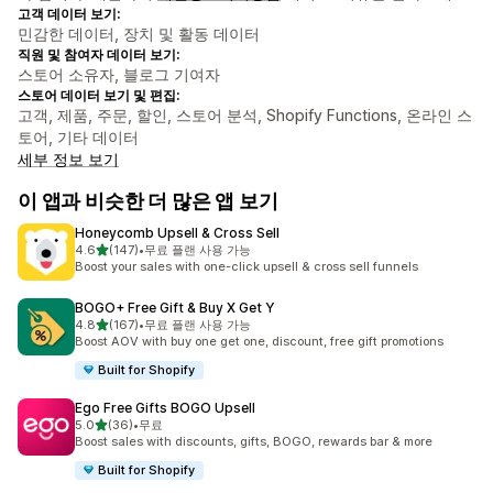
고객 데이터 보기:
민감한 데이터, 장치 및 활동 데이터
직원 및 참여자 데이터 보기:
스토어 소유자, 블로그 기여자
스토어 데이터 보기 및 편집:
고객, 제품, 주문, 할인, 스토어 분석, Shopify Functions, 온라인 스
토어, 기타 데이터
세부 정보 보기
이 앱과 비슷한 더 많은 앱 보기
Honeycomb Upsell & Cross Sell
별 5개 중
4.6
(147)
•
무료 플랜 사용 가능
총 리뷰 147개
Boost your sales with one-click upsell & cross sell funnels
BOGO+ Free Gift & Buy X Get Y
별 5개 중
4.8
(167)
•
무료 플랜 사용 가능
총 리뷰 167개
Boost AOV with buy one get one, discount, free gift promotions
Built for Shopify
Ego Free Gifts BOGO Upsell
별 5개 중
5.0
(36)
•
무료
총 리뷰 36개
Boost sales with discounts, gifts, BOGO, rewards bar & more
Built for Shopify