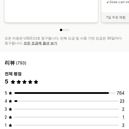
Slide cart i
7일 무료 체험
모든 비용은 USD(으)로 청구됩니다. 반복 요금 및 사용 기반 요금은 30일마다
청구됩니다.
모든 요금제 옵션 보기
리뷰
(793)
전체 평점
5
5
764
4
23
3
2
2
1
1
3